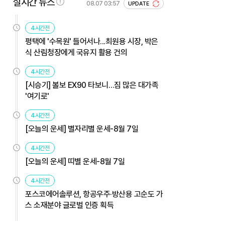
실시간 뉴스
08.07 03:57
UPDATE
4시간전
평택에 '수목원' 들어서나...최원용 시장, 박은
식 산림청장에게 국유지 활용 건의
4시간전
[시승기] 볼보 EX90 타보니…짐 많은 대가족
'여기로'
4시간전
[오늘의 운세] 별자리별 운세-8월 7일
4시간전
[오늘의 운세] 띠별 운세-8월 7일
4시간전
포스코에어솔루션, 항공우주·방산용 고순도 가
스 소재분야 글로벌 인증 획득