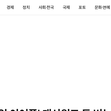
경제
정치
사회·전국
국제
포토
문화·연예