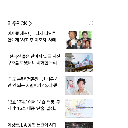
아주PICK
이재룡 재판行…다시 떠오른
연예계 '사고 후 미조치' 사례
"한국산 물은 안마셔"…日 지진
구호품 보냈더니 비하한 누리
꾼
'태도 논란' 정준원 "난 배우 하
면 안 되는 사람인가? 생각 했
다"
13호 '돌핀' 이어 14호 태풍 '구
지라'·15호 태풍 '찬홈' 발생…
현재 위치와 이동경로는?
이상준, LA 공연 논란에 사과