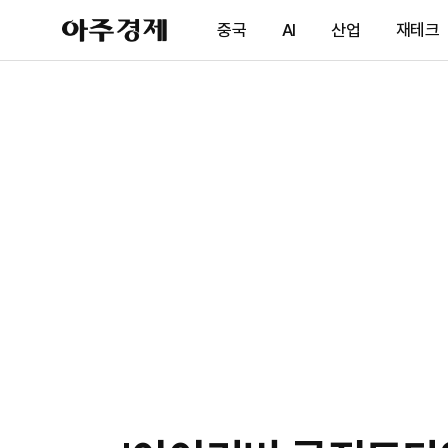
아
중국
AI
산업
재테크
주
경
제