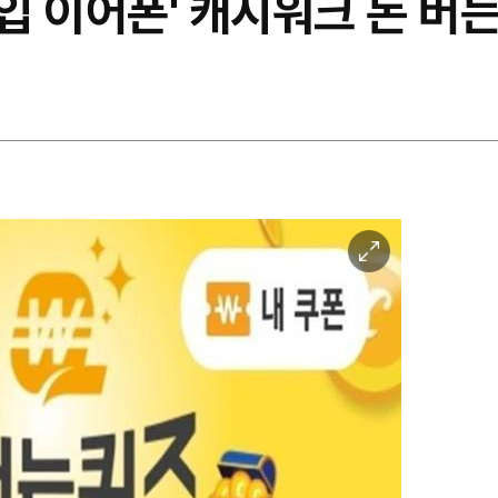
 이어폰' 캐시워크 돈 버는
이
미
지
확
대