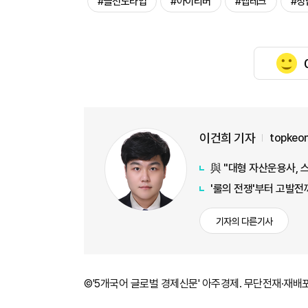
#골전도타입
#아이리버
#앱테크
#정
이건희 기자
topkeo
與 "대형 자산운용사, 
'룰의 전쟁'부터 고발전
기자의 다른기사
©'5개국어 글로벌 경제신문' 아주경제. 무단전재·재배