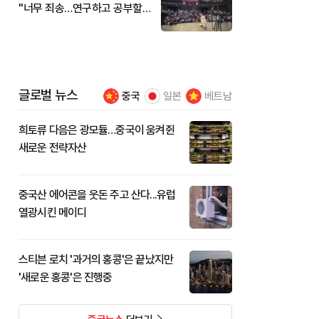
"너무 죄송…연구하고 공부할
것"
글로벌 뉴스
중국
일본
베트남
희토류 다음은 광모듈…중국이 움켜쥔
새로운 전략자산
중국산 에어콘을 웃돈 주고 산다...유럽
열광시킨 메이디
스티븐 로치 '과거의 홍콩'은 끝났지만
'새로운 홍콩'은 진행중