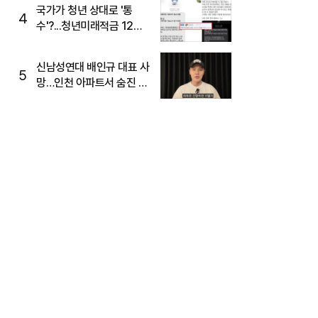
국가가 청년 상대로 '통
4
수'?...청년미래적금 12%
준다더니 "응, 오류야"
신남성연대 배인규 대표 사
5
망…인천 아파트서 숨진 채
발견