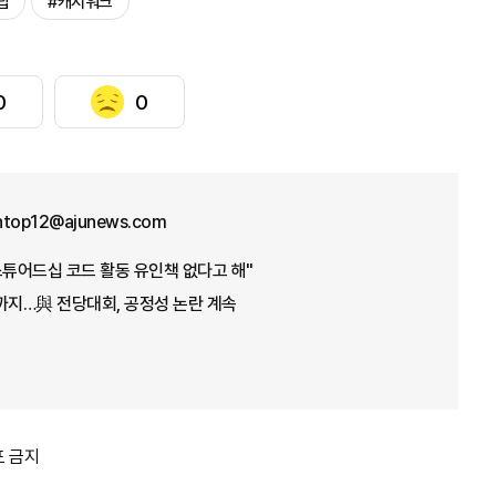
답
#캐시워크
0
0
ntop12@ajunews.com
스튜어드십 코드 활동 유인책 없다고 해"
까지…與 전당대회, 공정성 논란 계속
포 금지