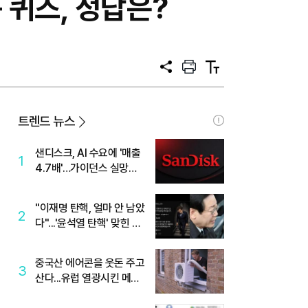
 퀴즈, 정답은?
공
프
텍
유
린
스
트
트
크
기
트렌드 뉴스
샌디스크, AI 수요에 '매출
1
4.7배'…가이던스 실망에
'주가는 하락'
"이재명 탄핵, 얼마 안 남았
2
다"...'윤석열 탄핵' 맞힌 무
당, '성지글' 등장
중국산 에어콘을 웃돈 주고
3
산다...유럽 열광시킨 메이
디