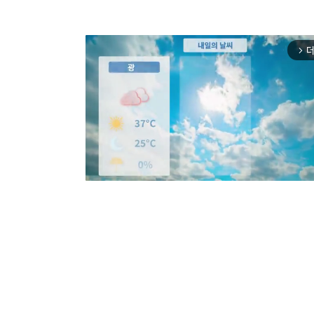
더
arrow_forward_ios
Mut