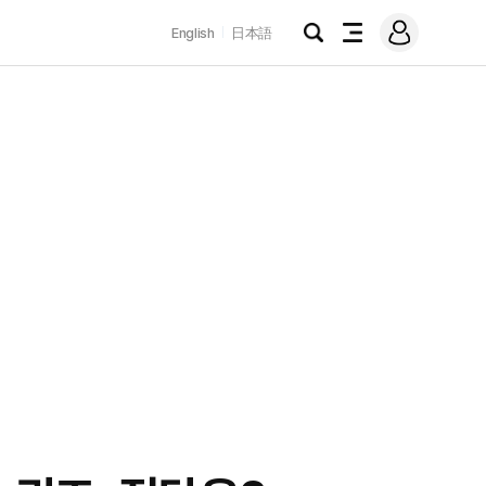
로
English
日本語
그
검
전
인
색
체
메
뉴