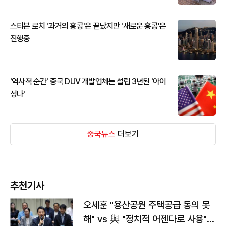
스티븐 로치 '과거의 홍콩'은 끝났지만 '새로운 홍콩'은
진행중
'역사적 순간' 중국 DUV 개발업체는 설립 3년된 '아이
성나'
중국뉴스
더보기
추천기사
오세훈 "용산공원 주택공급 동의 못
해" vs 與 "정치적 어젠다로 사용"