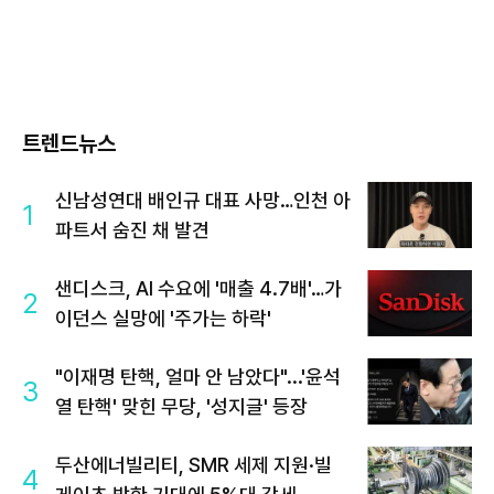
트렌드뉴스
신남성연대 배인규 대표 사망…인천 아
1
파트서 숨진 채 발견
샌디스크, AI 수요에 '매출 4.7배'…가
2
이던스 실망에 '주가는 하락'
"이재명 탄핵, 얼마 안 남았다"...'윤석
3
열 탄핵' 맞힌 무당, '성지글' 등장
두산에너빌리티, SMR 세제 지원·빌
4