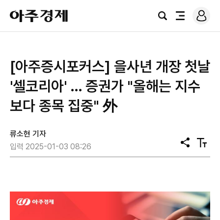
로
아
그
검
전
주
인
색
체
경
메
제
뉴
[아주증시포커스] 을사년 개장 첫날
'셀코리아' … 증권가 "올해는 지수
보다 종목 집중" 外
류소현 기자
공
텍
입력 2025-01-03 08:26
유
스
트
크
기