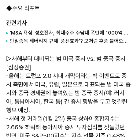
◆주요 리포트
관련기사
'M&A 욕심' 성호전자, 최대주주 주담대 폭탄에 1000억 CB '재무 악순환' 外
단일종목 레버리지 규제 '풍선효과'? 모처럼 훈풍 불어오는 코스닥 外
▷새해부터 대비되는 범 미국 증시 vs. 범 중국 증시
[삼성증권]
-올해는 트럼프 2.0 시대 개막이라는 빅 이벤트로 증
시 측면에서 미국, 유럽, 일본으로 대표되는 범 미국 증
시와 중국 경제권에 놓여있는 범 중국 증시(예: 러시
아, 동남아시아, 한국 등) 간 증시 향방을 두고 엇갈린
행보 예상.
-새해 첫 거래일(1월 2일) 중국 상하이종합지수는
2.66% 하락해 동아시아 증시 투자심리를 짓눌렀던
반면, 미국 S&P500지수는 지수 선물 기준 0.48%