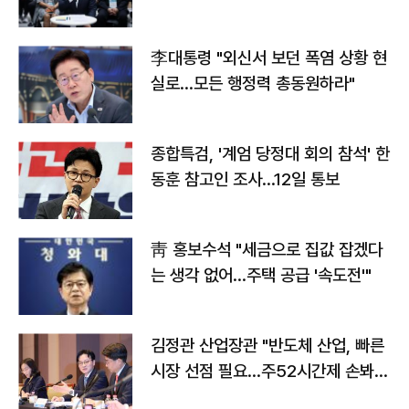
맞불
李대통령 "외신서 보던 폭염 상황 현
실로…모든 행정력 총동원하라"
종합특검, '계엄 당정대 회의 참석' 한
동훈 참고인 조사...12일 통보
靑 홍보수석 "세금으로 집값 잡겠다
는 생각 없어…주택 공급 '속도전'"
김정관 산업장관 "반도체 산업, 빠른
시장 선점 필요…주52시간제 손봐
야"