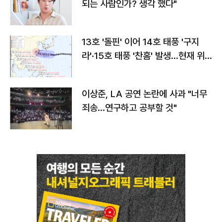
되는 사람인가? 생각 했다"
13호 '돌핀' 이어 14호 태풍 '구지
라'·15호 태풍 '찬홈' 발생…현재 위
치와 이동경로는?
이상준, LA 공연 논란에 사과 "너무
죄송…연구하고 공부할 것"