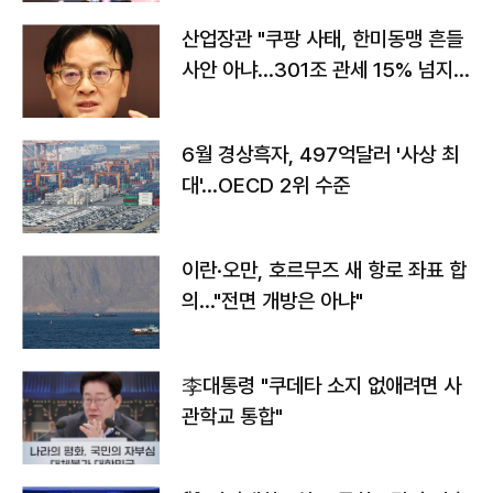
산업장관 "쿠팡 사태, 한미동맹 흔들
사안 아냐…301조 관세 15% 넘지
않도록 협의"
6월 경상흑자, 497억달러 '사상 최
대'…OECD 2위 수준
이란·오만, 호르무즈 새 항로 좌표 합
의…"전면 개방은 아냐"
李대통령 "쿠데타 소지 없애려면 사
관학교 통합"