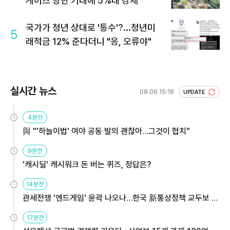
게이츠 방한 기대에 5%대 강세
국가가 청년 상대로 '통수'?...청년미
5
래적금 12% 준다더니 "응, 오류야"
실시간 뉴스
08.06 15:18
UPDATE
4분전
與 "'하늘이법' 여야 공동 발의 괜찮아…그것이 협치"
9분전
'캐시딜' 캐시워크 돈 버는 퀴즈, 정답은?
14분전
관세전쟁 '엔드게임' 윤곽 나오나…한국 新통상정책 교두보 활
용해야
17분전