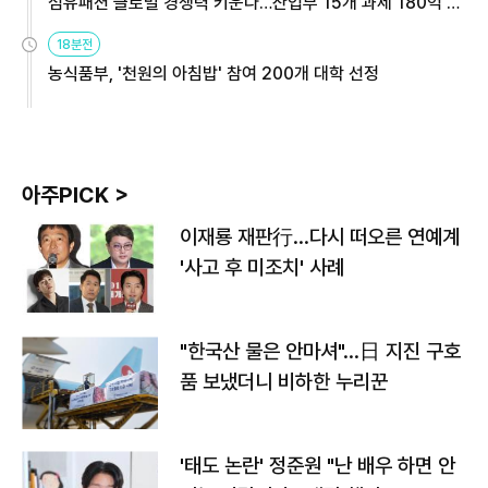
섬유패션 글로벌 경쟁력 키운다…산업부 15개 과제 180억 지
원
18분전
농식품부, '천원의 아침밥' 참여 200개 대학 선정
아주PICK >
이재룡 재판行…다시 떠오른 연예계
'사고 후 미조치' 사례
"한국산 물은 안마셔"…日 지진 구호
품 보냈더니 비하한 누리꾼
'태도 논란' 정준원 "난 배우 하면 안