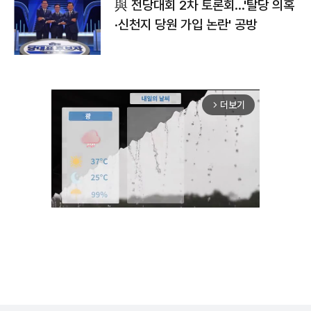
與 전당대회 2차 토론회…'탈당 의혹
·신천지 당원 가입 논란' 공방
더보기
arrow_forward_ios
Unmute