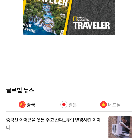
글로벌 뉴스
중국
일본
베트남
중국산 에어콘을 웃돈 주고 산다...유럽 열광시킨 메이
디