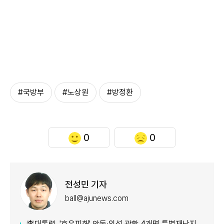
#국방부
#노상원
#방정환
0
0
전성민 기자
ball@ajunews.com
李대통령, '호우피해' 안동·의성 관할 4개면 특별재난지역 선포