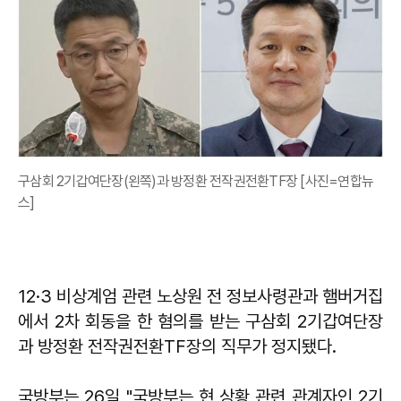
구삼회 2기갑여단장(왼쪽)과 방정환 전작권전환TF장 [사진=연합뉴
스]
12·3 비상계엄 관련 노상원 전 정보사령관과 햄버거집
에서 2차 회동을 한 혐의를 받는 구삼회 2기갑여단장
과 방정환 전작권전환TF장의 직무가 정지됐다.
국방부는 26일 "국방부는 현 상황 관련 관계자인 2기