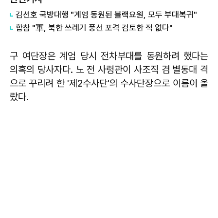
김선호 국방대행 "계엄 동원된 블랙요원, 모두 부대복귀"
합참 "軍, 북한 쓰레기 풍선 포격 검토한 적 없다"
구 여단장은 계엄 당시 전차부대를 동원하려 했다는
의혹의 당사자다. 노 전 사령관이 사조직 겸 별동대 격
으로 꾸리려 한 '제2수사단'의 수사단장으로 이름이 올
랐다.