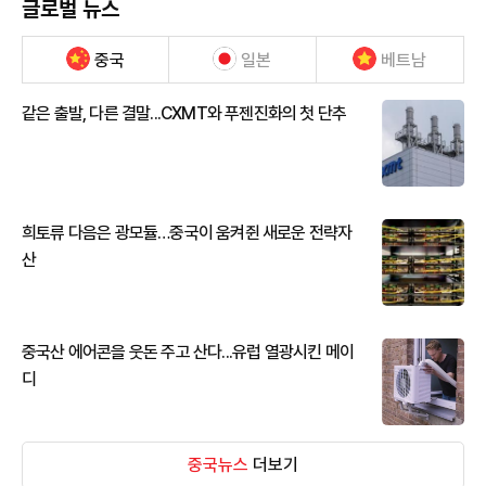
글로벌 뉴스
중국
일본
베트남
같은 출발, 다른 결말...CXMT와 푸젠진화의 첫 단추
희토류 다음은 광모듈…중국이 움켜쥔 새로운 전략자
산
중국산 에어콘을 웃돈 주고 산다...유럽 열광시킨 메이
디
중국뉴스
더보기