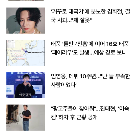
'거꾸로 태극기'에 분노한 김희철, 결
국 사과…"제 잘못"
태풍 '돌핀'·'찬홈'에 이어 16호 태풍
'페이러우'도 발생…예상 경로 보니
임영웅, 데뷔 10주년…"난 늘 부족한
사람이었다"
"광고주들이 찾아줘"…진태현, '이숙
캠' 하차 후 근황 공개