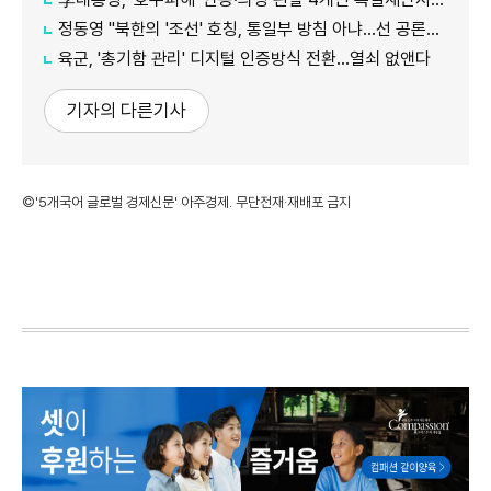
정동영 "북한의 '조선' 호칭, 통일부 방침 아냐...선 공론화 먼저"
육군, '총기함 관리' 디지털 인증방식 전환…열쇠 없앤다
기자의 다른기사
©'5개국어 글로벌 경제신문' 아주경제. 무단전재·재배포 금지