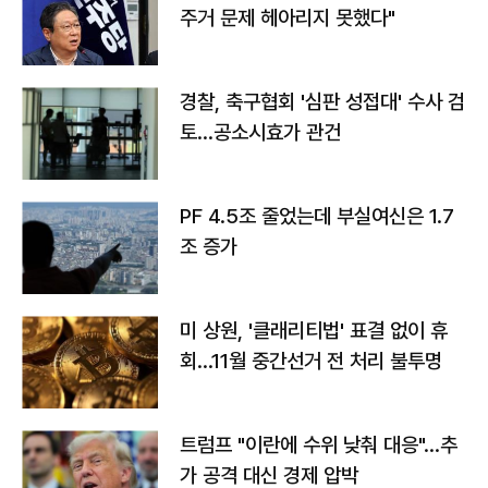
주거 문제 헤아리지 못했다"
경찰, 축구협회 '심판 성접대' 수사 검
토…공소시효가 관건
PF 4.5조 줄었는데 부실여신은 1.7
조 증가
미 상원, '클래리티법' 표결 없이 휴
회…11월 중간선거 전 처리 불투명
트럼프 "이란에 수위 낮춰 대응"…추
가 공격 대신 경제 압박