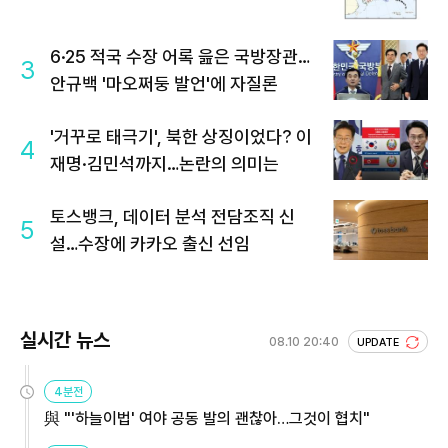
6·25 적국 수장 어록 읊은 국방장관…
3
안규백 '마오쩌둥 발언'에 자질론
'거꾸로 태극기', 북한 상징이었다? 이
4
재명·김민석까지…논란의 의미는
토스뱅크, 데이터 분석 전담조직 신
5
설…수장에 카카오 출신 선임
실시간 뉴스
08.10 20:40
UPDATE
4분전
與 "'하늘이법' 여야 공동 발의 괜찮아…그것이 협치"