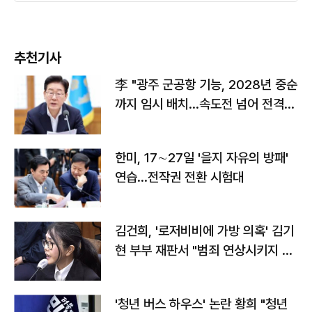
추천기사
李 "광주 군공항 기능, 2028년 중순
까지 임시 배치…속도전 넘어 전격
전"
한미, 17∼27일 '을지 자유의 방패'
연습…전작권 전환 시험대
김건희, '로저비비에 가방 의혹' 김기
현 부부 재판서 "범죄 연상시키지 말
라"
'청년 버스 하우스' 논란 황희 "청년