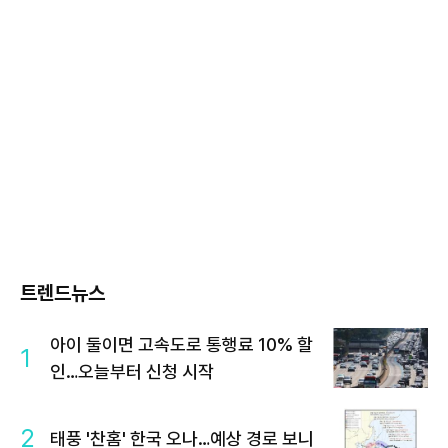
트렌드뉴스
아이 둘이면 고속도로 통행료 10% 할
1
인…오늘부터 신청 시작
2
태풍 '찬홈' 한국 오나…예상 경로 보니