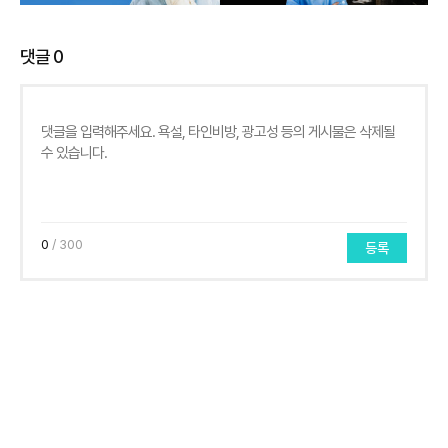
댓글
0
0
/ 300
등록