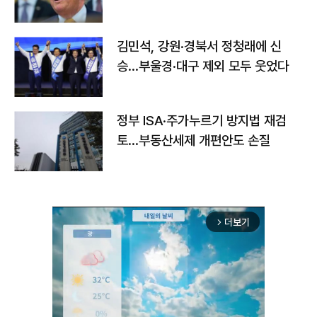
김민석, 강원·경북서 정청래에 신
승…부울경·대구 제외 모두 웃었다
정부 ISA·주가누르기 방지법 재검
토…부동산세제 개편안도 손질
더보기
arrow_forward_ios