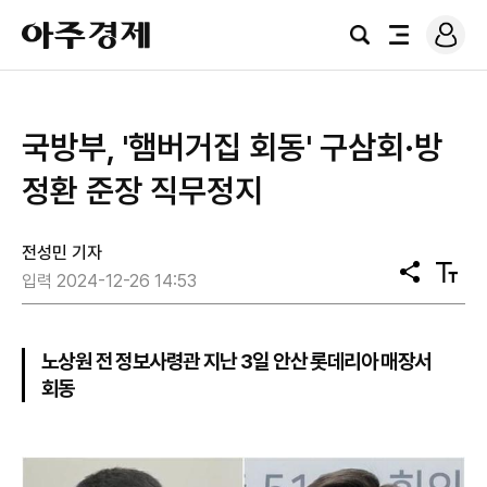
로
아
그
검
전
주
인
색
체
경
메
제
뉴
국방부, '햄버거집 회동' 구삼회·방
정환 준장 직무정지
전성민 기자
공
텍
입력 2024-12-26 14:53
유
스
트
크
기
노상원 전 정보사령관 지난 3일 안산 롯데리아 매장서
회동