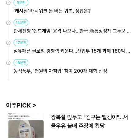
9분전
'캐시딜' 캐시워크 돈 버는 퀴즈, 정답은?
14분전
관세전쟁 '엔드게임' 윤곽 나오나…한국 新통상정책 교두보 활
용해야
17분전
섬유패션 글로벌 경쟁력 키운다…산업부 15개 과제 180억 지
원
18분전
농식품부, '천원의 아침밥' 참여 200개 대학 선정
아주PICK >
광복절 앞두고 "김구는 빨갱이"…서
울우유 불매 주장에 황당