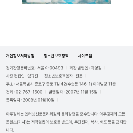
Unmute
개인정보처리방침
청소년보호정책
사이트맵
정기간행등록번호 : 서울 아 00493
회장·발행인 : 곽영길
사장·편집인 : 임규진
청소년보호책임자 : 전운
주소 : 서울특별시 종로구 종로 1길 42(수송동 146-1) 이마빌딩 11층
전화 : 02-767-1500
발행일자 : 2007년 11월 15일
등록일자 : 2008년 01월10일
아주경제는 인터넷신문윤리위원회 윤리강령을 준수합니다. 아주경제의 모든
콘텐츠(기사)는 저작권법의 보호를 받으며, 무단전재, 복사, 배포 등을 금지합
니다.