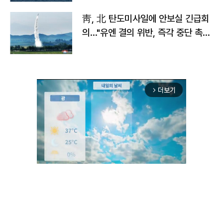
靑, 北 탄도미사일에 안보실 긴급회
의…"유엔 결의 위반, 즉각 중단 촉
구"
더보기
arrow_forward_ios
Unmute