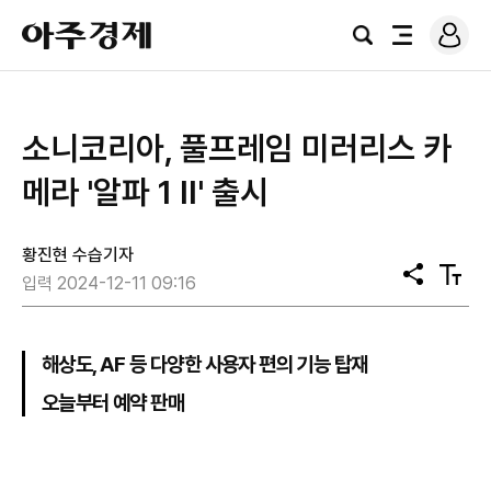
로
아
그
검
전
주
인
색
체
경
메
제
뉴
소니코리아, 풀프레임 미러리스 카
메라 '알파 1 II' 출시
황진현 수습기자
공
텍
입력 2024-12-11 09:16
유
스
트
크
기
해상도, AF 등 다양한 사용자 편의 기능 탑재
오늘부터 예약 판매