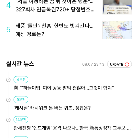
"서울 여행하는 꿈 뒤 찾아온 행운"…
4
327회차 연금복권720+ 당첨번호조
회 주목
태풍 '돌핀'·'찬홈' 한반도 빗겨간다…
5
예상 경로는?
실시간 뉴스
08.07 23:43
UPDATE
4분전
與 "'하늘이법' 여야 공동 발의 괜찮아…그것이 협치"
9분전
'캐시딜' 캐시워크 돈 버는 퀴즈, 정답은?
14분전
관세전쟁 '엔드게임' 윤곽 나오나…한국 新통상정책 교두보 활
용해야