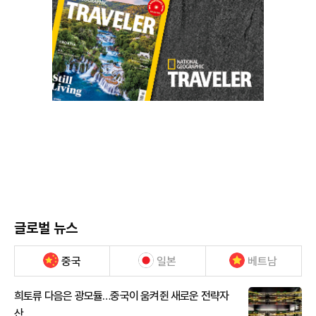
글로벌 뉴스
중국
일본
베트남
희토류 다음은 광모듈…중국이 움켜쥔 새로운 전략자
산