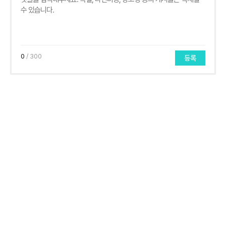
0
/ 300
등록