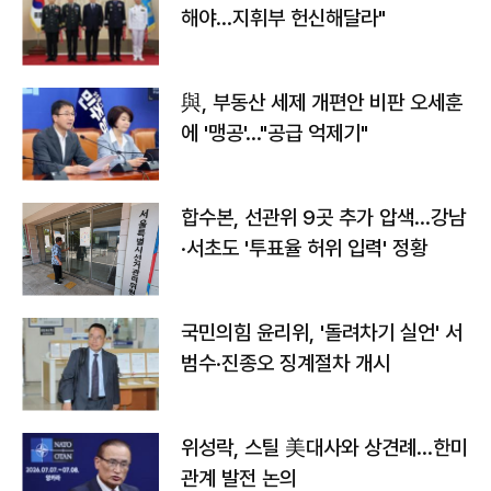
해야…지휘부 헌신해달라"
與, 부동산 세제 개편안 비판 오세훈
에 '맹공'…"공급 억제기"
합수본, 선관위 9곳 추가 압색…강남
·서초도 '투표율 허위 입력' 정황
국민의힘 윤리위, '돌려차기 실언' 서
범수·진종오 징계절차 개시
위성락, 스틸 美대사와 상견례…한미
관계 발전 논의