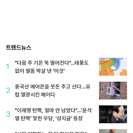
트렌드뉴스
"다음 주 기온 뚝 떨어진다"…태풍도
1
없이 열돔 박살 낸 '이것'
중국산 에어콘을 웃돈 주고 산다...유
2
럽 열광시킨 메이디
"이재명 탄핵, 얼마 안 남았다"...'윤석
3
열 탄핵' 맞힌 무당, '성지글' 등장