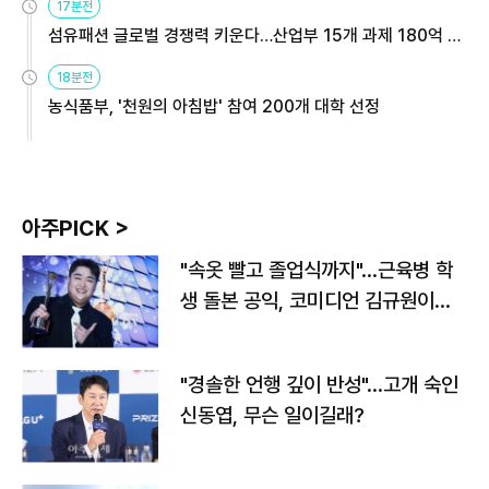
17분전
섬유패션 글로벌 경쟁력 키운다…산업부 15개 과제 180억 지
원
18분전
농식품부, '천원의 아침밥' 참여 200개 대학 선정
아주PICK >
"속옷 빨고 졸업식까지"…근육병 학
생 돌본 공익, 코미디언 김규원이었
다
"경솔한 언행 깊이 반성"…고개 숙인
신동엽, 무슨 일이길래?