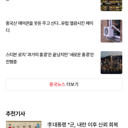
중국산 에어콘을 웃돈 주고 산다...유럽 열광시킨 메이
디
스티븐 로치 '과거의 홍콩'은 끝났지만 '새로운 홍콩'은
진행중
중국뉴스
더보기
추천기사
李대통령 "군, 내란 이후 신뢰 회복