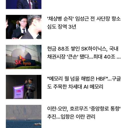
'채상병 순직' 임성근 전 사단장 항소
심도 징역 3년
현금 88조 쌓인 SK하이닉스, 국내
채권시장 '큰손' 됐다…최대 40조 투
자
"메모리 월 넘을 해법은 HBF"…구글
도 주목한 차세대 AI 메모리
이란·오만, 호르무즈 '중앙항로 통항'
추진…입항은 이란 관리