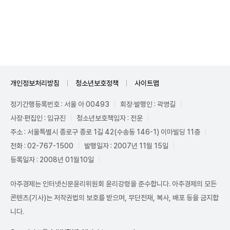
Unmute
개인정보처리방침
청소년보호정책
사이트맵
정기간행등록번호 : 서울 아 00493
회장·발행인 : 곽영길
사장·편집인 : 임규진
청소년보호책임자 : 전운
주소 : 서울특별시 종로구 종로 1길 42(수송동 146-1) 이마빌딩 11층
전화 : 02-767-1500
발행일자 : 2007년 11월 15일
등록일자 : 2008년 01월10일
아주경제는 인터넷신문윤리위원회 윤리강령을 준수합니다. 아주경제의 모든
콘텐츠(기사)는 저작권법의 보호를 받으며, 무단전재, 복사, 배포 등을 금지합
니다.