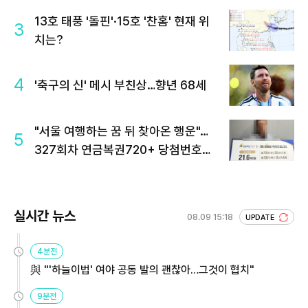
13호 태풍 '돌핀'·15호 '찬홈' 현재 위
3
치는?
4
'축구의 신' 메시 부친상…향년 68세
"서울 여행하는 꿈 뒤 찾아온 행운"…
5
327회차 연금복권720+ 당첨번호조
회 주목
실시간 뉴스
08.09 15:18
UPDATE
4분전
與 "'하늘이법' 여야 공동 발의 괜찮아…그것이 협치"
9분전