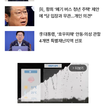
與, 황희 '폐기 버스 청년 주택' 제안
에 "당 입장과 무관…개인 의견"
李대통령, '호우피해' 안동·의성 관할
4개면 특별재난지역 선포
더보기
arrow_forward_ios