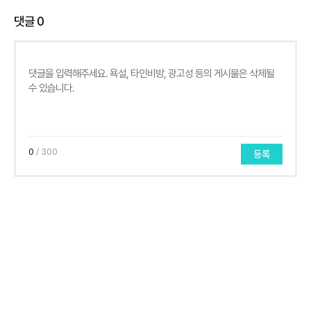
댓글
0
0
/ 300
등록