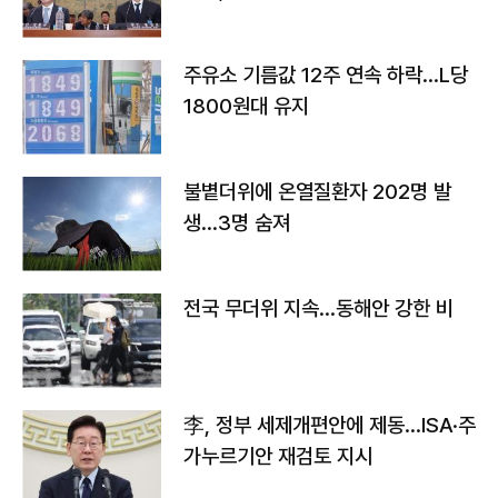
주유소 기름값 12주 연속 하락…L당
1800원대 유지
불볕더위에 온열질환자 202명 발
생…3명 숨져
전국 무더위 지속…동해안 강한 비
李, 정부 세제개편안에 제동…ISA·주
가누르기안 재검토 지시