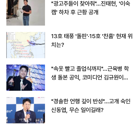
"광고주들이 찾아줘"…진태현, '이숙
캠' 하차 후 근황 공개
13호 태풍 '돌핀'·15호 '찬홈' 현재 위
치는?
"속옷 빨고 졸업식까지"…근육병 학
생 돌본 공익, 코미디언 김규원이었
다
"경솔한 언행 깊이 반성"…고개 숙인
신동엽, 무슨 일이길래?