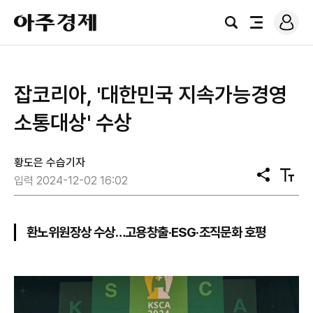
로
아
그
검
전
주
인
색
체
경
메
제
뉴
잡코리아, '대한민국 지속가능경영
소통대상' 수상
황도은 수습기자
공
텍
입력 2024-12-02 16:02
유
스
트
크
기
환노위원장상 수상…고용창출·ESG·조직문화 호평