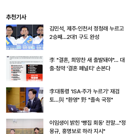
추천기사
김민석, 제주·인천서 정청래 누르고
2승째…2대1 구도 완성
李 "결혼, 희망찬 새 출발돼야"… 대
출·청약 '결혼 페널티' 손본다
李대통령 'ISA·주가 누르기' 재검
토…與 "환영" 野 "졸속 국정"
이임생이 밝힌 '빵집 회동' 전말…"정
몽규, 홍명보로 하라 지시"