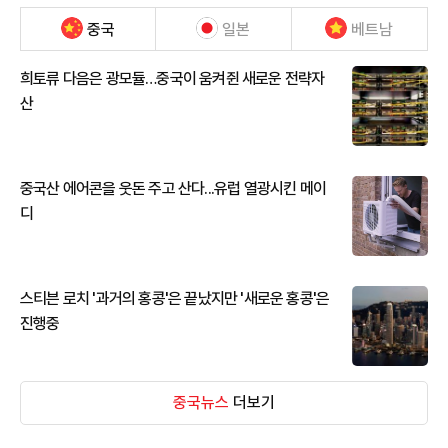
중국
일본
베트남
희토류 다음은 광모듈…중국이 움켜쥔 새로운 전략자
산
중국산 에어콘을 웃돈 주고 산다...유럽 열광시킨 메이
디
스티븐 로치 '과거의 홍콩'은 끝났지만 '새로운 홍콩'은
진행중
중국뉴스
더보기