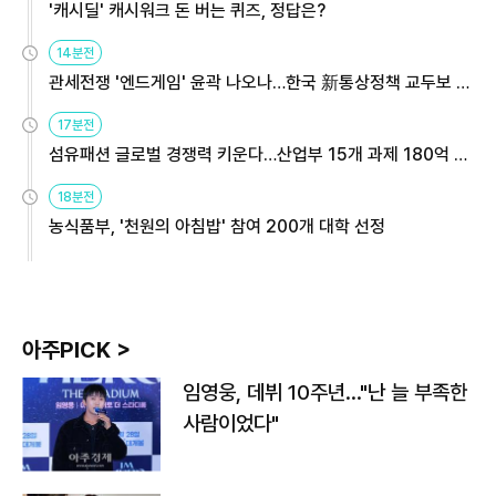
'캐시딜' 캐시워크 돈 버는 퀴즈, 정답은?
14분전
관세전쟁 '엔드게임' 윤곽 나오나…한국 新통상정책 교두보 활
용해야
17분전
섬유패션 글로벌 경쟁력 키운다…산업부 15개 과제 180억 지
원
18분전
농식품부, '천원의 아침밥' 참여 200개 대학 선정
아주PICK >
임영웅, 데뷔 10주년…"난 늘 부족한
사람이었다"