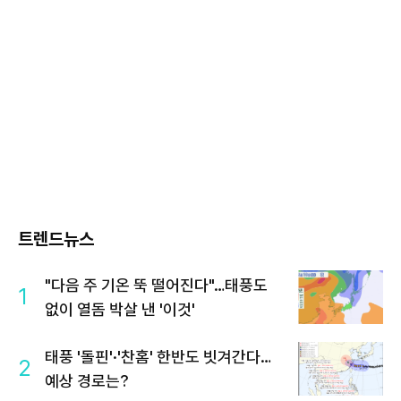
트렌드뉴스
"다음 주 기온 뚝 떨어진다"…태풍도
1
없이 열돔 박살 낸 '이것'
태풍 '돌핀'·'찬홈' 한반도 빗겨간다…
2
예상 경로는?