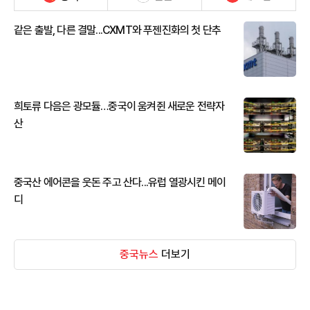
같은 출발, 다른 결말...CXMT와 푸젠진화의 첫 단추
희토류 다음은 광모듈…중국이 움켜쥔 새로운 전략자
산
중국산 에어콘을 웃돈 주고 산다...유럽 열광시킨 메이
디
중국뉴스
더보기