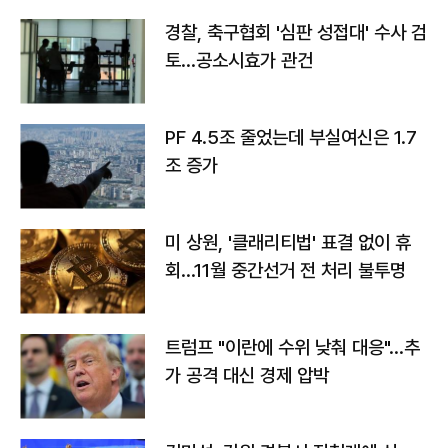
경찰, 축구협회 '심판 성접대' 수사 검
토…공소시효가 관건
PF 4.5조 줄었는데 부실여신은 1.7
조 증가
미 상원, '클래리티법' 표결 없이 휴
회…11월 중간선거 전 처리 불투명
트럼프 "이란에 수위 낮춰 대응"…추
가 공격 대신 경제 압박