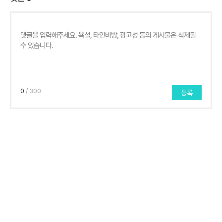
0
/ 300
등록