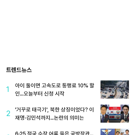
트렌드뉴스
아이 둘이면 고속도로 통행료 10% 할
1
인…오늘부터 신청 시작
'거꾸로 태극기', 북한 상징이었다? 이
2
재명·김민석까지…논란의 의미는
6·25 적국 수장 어록 읊은 국방장관…