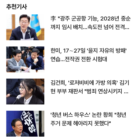
추천기사
李 "광주 군공항 기능, 2028년 중순
까지 임시 배치…속도전 넘어 전격
전"
한미, 17∼27일 '을지 자유의 방패'
연습…전작권 전환 시험대
김건희, '로저비비에 가방 의혹' 김기
현 부부 재판서 "범죄 연상시키지 말
라"
'청년 버스 하우스' 논란 황희 "청년
주거 문제 헤아리지 못했다"