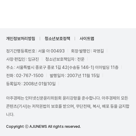
Unmute
개인정보처리방침
청소년보호정책
사이트맵
정기간행등록번호 : 서울 아 00493
회장·발행인 : 곽영길
사장·편집인 : 임규진
청소년보호책임자 : 전운
주소 : 서울특별시 종로구 종로 1길 42(수송동 146-1) 이마빌딩 11층
전화 : 02-767-1500
발행일자 : 2007년 11월 15일
등록일자 : 2008년 01월10일
아주경제는 인터넷신문윤리위원회 윤리강령을 준수합니다. 아주경제의 모든
콘텐츠(기사)는 저작권법의 보호를 받으며, 무단전재, 복사, 배포 등을 금지합
니다.
Copyright ⓒ AJUNEWS All rights reserved.