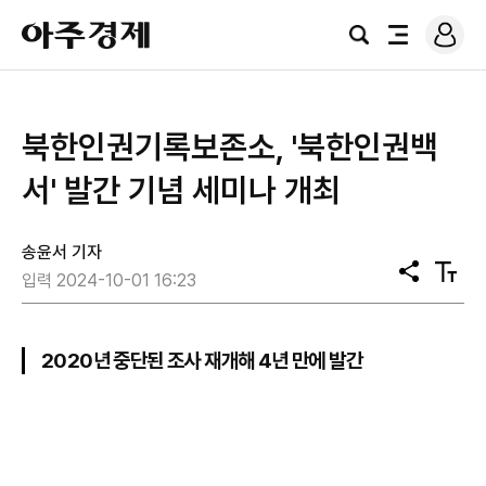
로
아
그
검
전
주
인
색
체
경
메
제
뉴
북한인권기록보존소, '북한인권백
서' 발간 기념 세미나 개최
송윤서 기자
공
텍
입력 2024-10-01 16:23
유
스
트
크
기
2020년 중단된 조사 재개해 4년 만에 발간