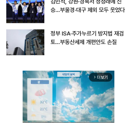
김민석, 강원·경북서 정청래에 신
승…부울경·대구 제외 모두 웃었다
정부 ISA·주가누르기 방지법 재검
토…부동산세제 개편안도 손질
더보기
arrow_forward_ios