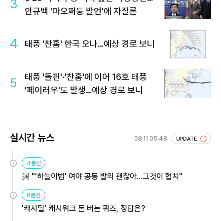
3
안규백 '마오쩌둥 발언'에 자질론
4
태풍 '찬홈' 한국 오나…예상 경로 보니
태풍 '돌핀'·'찬홈'에 이어 16호 태풍
5
'페이러우'도 발생…예상 경로 보니
실시간 뉴스
08.11 05:48
UPDATE
4분전
與 "'하늘이법' 여야 공동 발의 괜찮아…그것이 협치"
9분전
'캐시딜' 캐시워크 돈 버는 퀴즈, 정답은?