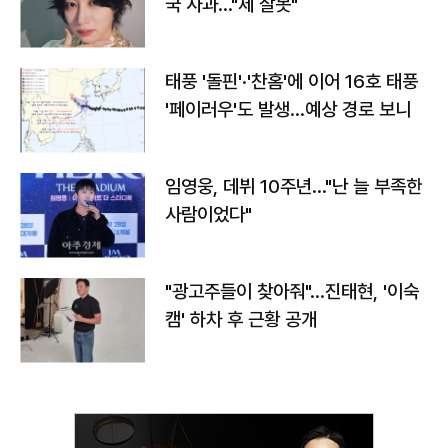
국 사과…"제 잘못"
태풍 '돌핀'·'찬홈'에 이어 16호 태풍
'페이러우'도 발생…예상 경로 보니
임영웅, 데뷔 10주년…"난 늘 부족한
사람이었다"
"광고주들이 찾아줘"…진태현, '이숙
캠' 하차 후 근황 공개