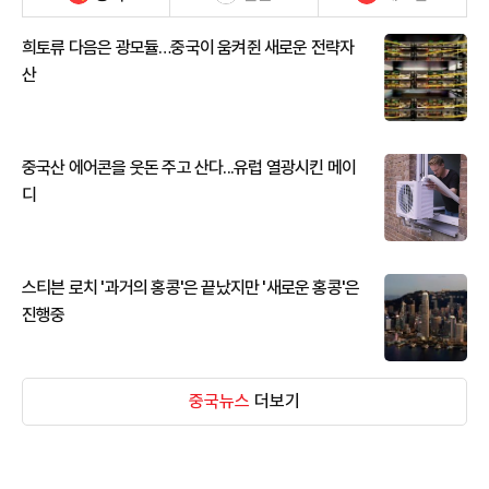
희토류 다음은 광모듈…중국이 움켜쥔 새로운 전략자
산
중국산 에어콘을 웃돈 주고 산다...유럽 열광시킨 메이
디
스티븐 로치 '과거의 홍콩'은 끝났지만 '새로운 홍콩'은
진행중
중국뉴스
더보기