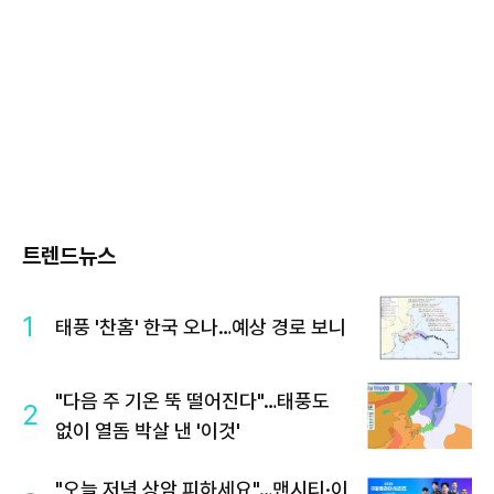
트렌드뉴스
1
태풍 '찬홈' 한국 오나…예상 경로 보니
"다음 주 기온 뚝 떨어진다"…태풍도
2
없이 열돔 박살 낸 '이것'
"오늘 저녁 상암 피하세요"…맨시티·이