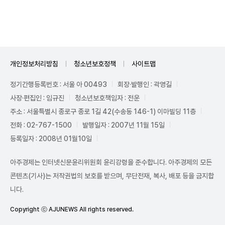
Unmute
개인정보처리방침
청소년보호정책
사이트맵
정기간행등록번호 : 서울 아 00493
회장·발행인 : 곽영길
사장·편집인 : 임규진
청소년보호책임자 : 전운
주소 : 서울특별시 종로구 종로 1길 42(수송동 146-1) 이마빌딩 11층
전화 : 02-767-1500
발행일자 : 2007년 11월 15일
등록일자 : 2008년 01월10일
아주경제는 인터넷신문윤리위원회 윤리강령을 준수합니다. 아주경제의 모든
콘텐츠(기사)는 저작권법의 보호를 받으며, 무단전재, 복사, 배포 등을 금지합
니다.
Copyright ⓒ AJUNEWS All rights reserved.