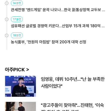
14분전
관세전쟁 '엔드게임' 윤곽 나오나…한국 新통상정책 교두보 활
용해야
17분전
섬유패션 글로벌 경쟁력 키운다…산업부 15개 과제 180억 지
원
18분전
농식품부, '천원의 아침밥' 참여 200개 대학 선정
아주PICK >
임영웅, 데뷔 10주년…"난 늘 부족한
사람이었다"
"광고주들이 찾아줘"…진태현, '이숙