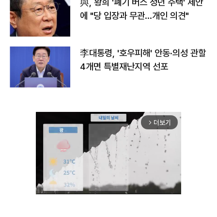
與, 황희 '폐기 버스 청년 주택' 제안
에 "당 입장과 무관…개인 의견"
李대통령, '호우피해' 안동·의성 관할
4개면 특별재난지역 선포
더보기
arrow_forward_ios