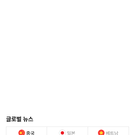
글로벌 뉴스
중국
일본
베트남