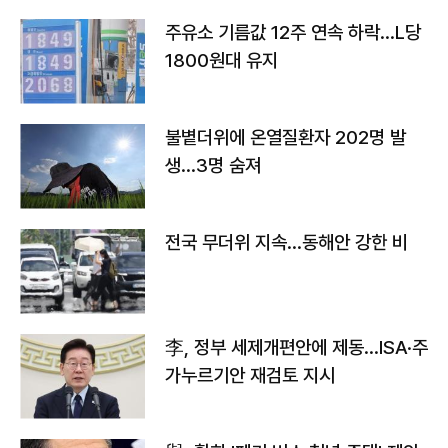
주유소 기름값 12주 연속 하락…L당
1800원대 유지
불볕더위에 온열질환자 202명 발
생…3명 숨져
전국 무더위 지속…동해안 강한 비
李, 정부 세제개편안에 제동…ISA·주
가누르기안 재검토 지시