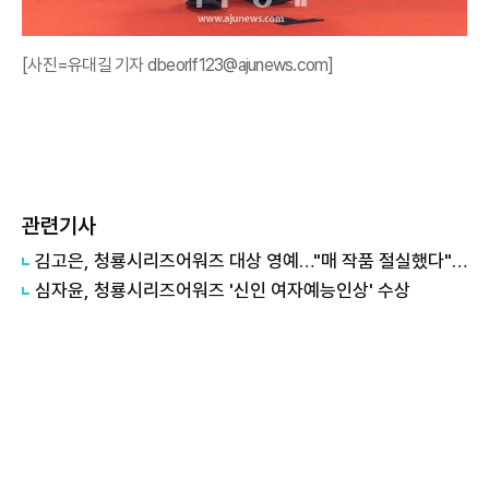
[사진=유대길 기자 dbeorlf123@ajunews.com]
관련기사
김고은, 청룡시리즈어워즈 대상 영예…"매 작품 절실했다" 눈물
심자윤, 청룡시리즈어워즈 '신인 여자예능인상' 수상