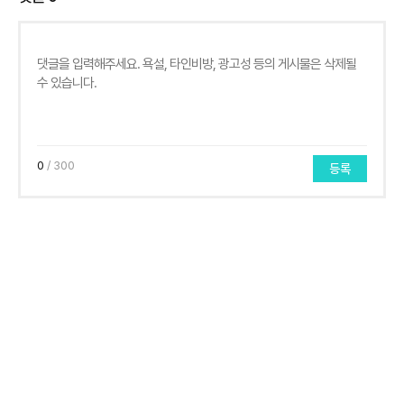
0
/ 300
등록