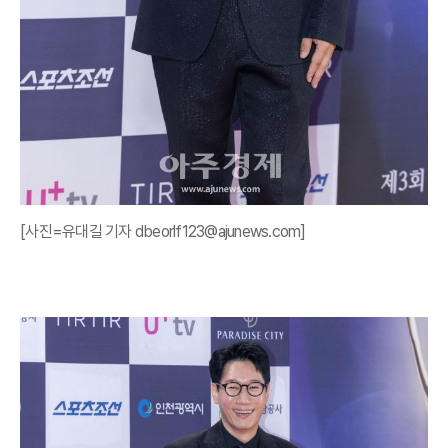
[사진=유대길 기자 dbeorlf123@ajunews.com]