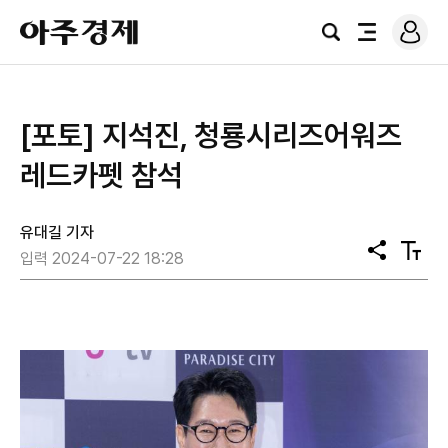
로
아
그
검
전
주
인
색
체
경
메
제
뉴
[포토] 지석진, 청룡시리즈어워즈
레드카펫 참석
유대길 기자
공
텍
입력 2024-07-22 18:28
유
스
트
크
기