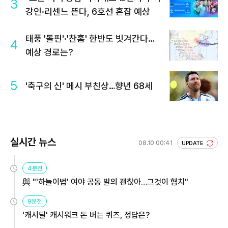
3
강인·리센느 뜬다, 6호선 혼잡 예상
태풍 '돌핀'·'찬홈' 한반도 빗겨간다…
4
예상 경로는?
5
'축구의 신' 메시 부친상…향년 68세
실시간 뉴스
08.10 00:41
UPDATE
4분전
與 "'하늘이법' 여야 공동 발의 괜찮아…그것이 협치"
9분전
'캐시딜' 캐시워크 돈 버는 퀴즈, 정답은?