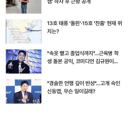
캠' 하차 후 근황 공개
13호 태풍 '돌핀'·15호 '찬홈' 현재 위
치는?
"속옷 빨고 졸업식까지"…근육병 학
생 돌본 공익, 코미디언 김규원이었
다
"경솔한 언행 깊이 반성"…고개 숙인
신동엽, 무슨 일이길래?