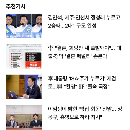
추천기사
김민석, 제주·인천서 정청래 누르고
2승째…2대1 구도 완성
李 "결혼, 희망찬 새 출발돼야"… 대
출·청약 '결혼 페널티' 손본다
李대통령 'ISA·주가 누르기' 재검
토…與 "환영" 野 "졸속 국정"
이임생이 밝힌 '빵집 회동' 전말…"정
몽규, 홍명보로 하라 지시"