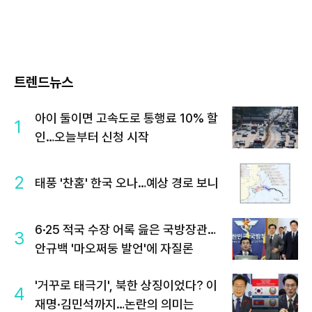
트렌드뉴스
아이 둘이면 고속도로 통행료 10% 할
1
인…오늘부터 신청 시작
2
태풍 '찬홈' 한국 오나…예상 경로 보니
6·25 적국 수장 어록 읊은 국방장관…
3
안규백 '마오쩌둥 발언'에 자질론
'거꾸로 태극기', 북한 상징이었다? 이
4
재명·김민석까지…논란의 의미는