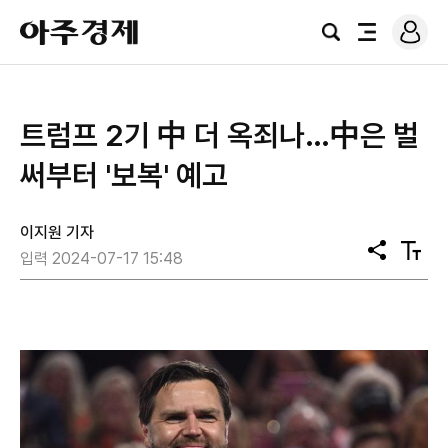
로
아
그
검
전
주
인
색
체
경
메
제
뉴
트럼프 2기 中 더 옥죄나…中은 벌
써부터 '보복' 예고
이지원 기자
공
텍
입력 2024-07-17 15:48
유
스
트
크
기