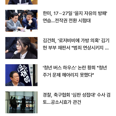
전"
한미, 17∼27일 '을지 자유의 방패'
연습…전작권 전환 시험대
김건희, '로저비비에 가방 의혹' 김기
현 부부 재판서 "범죄 연상시키지 말
라"
'청년 버스 하우스' 논란 황희 "청년
주거 문제 헤아리지 못했다"
경찰, 축구협회 '심판 성접대' 수사 검
토…공소시효가 관건