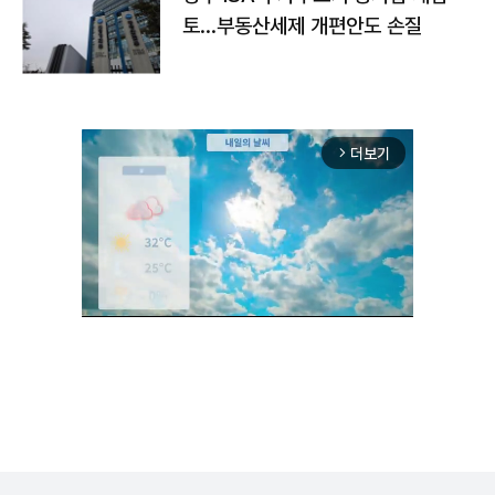
토…부동산세제 개편안도 손질
더보기
arrow_forward_ios
Unmute