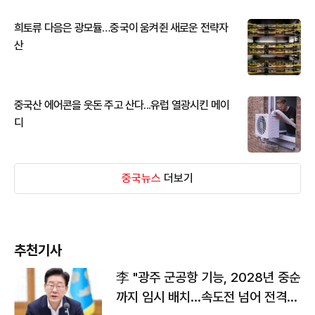
희토류 다음은 광모듈…중국이 움켜쥔 새로운 전략자
산
중국산 에어콘을 웃돈 주고 산다...유럽 열광시킨 메이
디
중국뉴스
더보기
추천기사
李 "광주 군공항 기능, 2028년 중순
까지 임시 배치…속도전 넘어 전격