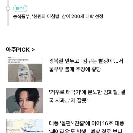
원
18분전
농식품부, '천원의 아침밥' 참여 200개 대학 선정
아주PICK >
광복절 앞두고 "김구는 빨갱이"…서
울우유 불매 주장에 황당
'거꾸로 태극기'에 분노한 김희철, 결
국 사과…"제 잘못"
태풍 '돌핀'·'찬홈'에 이어 16호 태풍
'페이러우'도 발생…예상 경로 보니