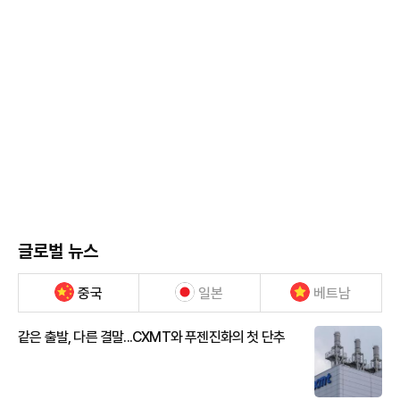
글로벌 뉴스
중국
일본
베트남
같은 출발, 다른 결말...CXMT와 푸젠진화의 첫 단추