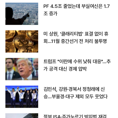
PF 4.5조 줄었는데 부실여신은 1.7
조 증가
미 상원, '클래리티법' 표결 없이 휴
회…11월 중간선거 전 처리 불투명
트럼프 "이란에 수위 낮춰 대응"…추
가 공격 대신 경제 압박
김민석, 강원·경북서 정청래에 신
승…부울경·대구 제외 모두 웃었다
정부 ISA·주가누르기 방지법 재검