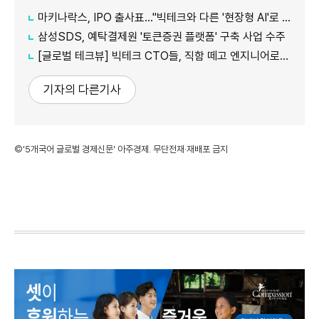
마키나락스, IPO 출사표…"빅테크와 다른 '현장형 AI'로 승부"
삼성SDS, 예탁결제원 '토큰증권 플랫폼' 구축 사업 수주
[글로벌 테크뷰] 빅테크 CTO들, 직함 떼고 엔지니어로 유턴...'앤트로픽행 러시' 이유는
기자의 다른기사
©'5개국어 글로벌 경제신문' 아주경제. 무단전재·재배포 금지