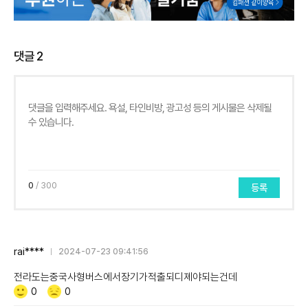
댓글
2
0
/ 300
등록
rai****
2024-07-23 09:41:56
전라도는중국사형버스에서장기가적출되디졔야되는건데
Like/Dislike
공
비
0
0
감
공