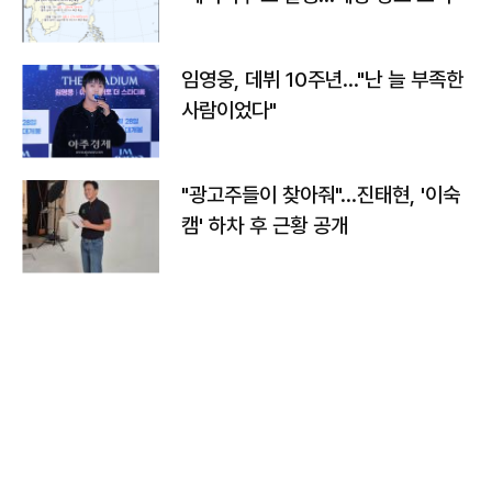
임영웅, 데뷔 10주년…"난 늘 부족한
사람이었다"
"광고주들이 찾아줘"…진태현, '이숙
캠' 하차 후 근황 공개