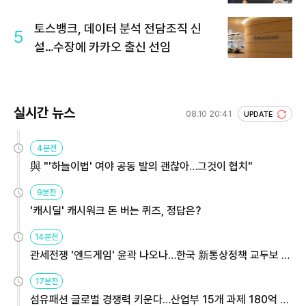
토스뱅크, 데이터 분석 전담조직 신
5
설…수장에 카카오 출신 선임
실시간 뉴스
08.10 20:41
UPDATE
4분전
與 "'하늘이법' 여야 공동 발의 괜찮아…그것이 협치"
9분전
'캐시딜' 캐시워크 돈 버는 퀴즈, 정답은?
14분전
관세전쟁 '엔드게임' 윤곽 나오나…한국 新통상정책 교두보 활
용해야
17분전
섬유패션 글로벌 경쟁력 키운다…산업부 15개 과제 180억 지