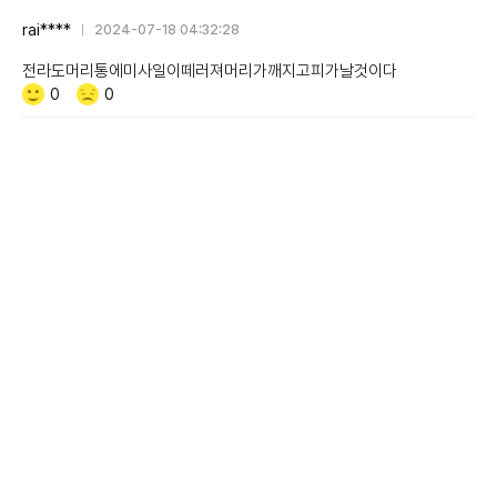
감
rai****
2024-07-18 04:32:28
전라도머리통에미사일이떼러져머리가깨지고피가날것이다
Like/Dislike
공
비
0
0
감
공
감