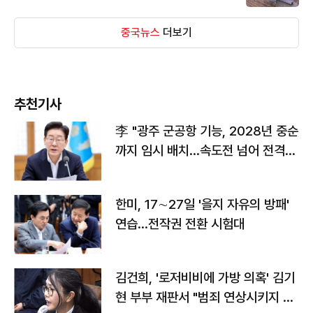
중국뉴스
더보기
추천기사
李 "광주 군공항 기능, 2028년 중순
까지 임시 배치…속도전 넘어 전격
전"
한미, 17∼27일 '을지 자유의 방패'
연습…전작권 전환 시험대
김건희, '로저비비에 가방 의혹' 김기
현 부부 재판서 "범죄 연상시키지 말