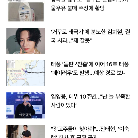
울우유 불매 주장에 황당
'거꾸로 태극기'에 분노한 김희철, 결
국 사과…"제 잘못"
태풍 '돌핀'·'찬홈'에 이어 16호 태풍
'페이러우'도 발생…예상 경로 보니
임영웅, 데뷔 10주년…"난 늘 부족한
사람이었다"
"광고주들이 찾아줘"…진태현, '이숙
캠' 하차 후 근황 공개