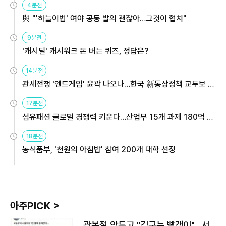
4분전
與 "'하늘이법' 여야 공동 발의 괜찮아…그것이 협치"
9분전
'캐시딜' 캐시워크 돈 버는 퀴즈, 정답은?
14분전
관세전쟁 '엔드게임' 윤곽 나오나…한국 新통상정책 교두보 활
용해야
17분전
섬유패션 글로벌 경쟁력 키운다…산업부 15개 과제 180억 지
원
18분전
농식품부, '천원의 아침밥' 참여 200개 대학 선정
아주PICK >
광복절 앞두고 "김구는 빨갱이"…서