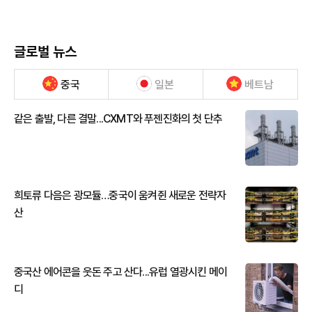
글로벌 뉴스
중국
일본
베트남
같은 출발, 다른 결말...CXMT와 푸젠진화의 첫 단추
희토류 다음은 광모듈…중국이 움켜쥔 새로운 전략자
산
중국산 에어콘을 웃돈 주고 산다...유럽 열광시킨 메이
디