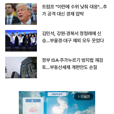
트럼프 "이란에 수위 낮춰 대응"…추
가 공격 대신 경제 압박
김민석, 강원·경북서 정청래에 신
승…부울경·대구 제외 모두 웃었다
정부 ISA·주가누르기 방지법 재검
토…부동산세제 개편안도 손질
더보기
arrow_forward_ios