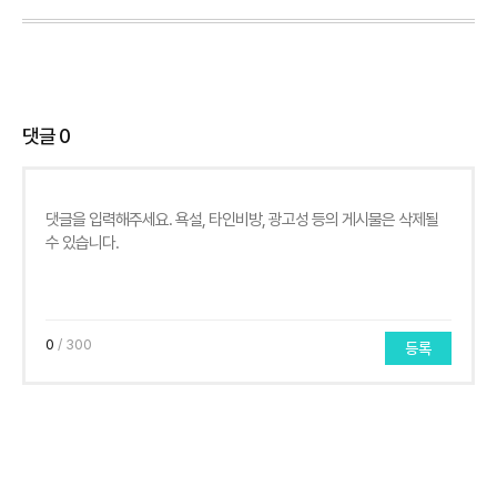
댓글
0
0
/ 300
등록