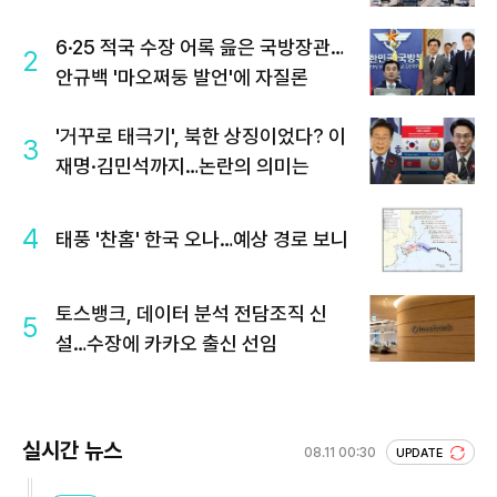
6·25 적국 수장 어록 읊은 국방장관…
2
안규백 '마오쩌둥 발언'에 자질론
'거꾸로 태극기', 북한 상징이었다? 이
3
재명·김민석까지…논란의 의미는
4
태풍 '찬홈' 한국 오나…예상 경로 보니
토스뱅크, 데이터 분석 전담조직 신
5
설…수장에 카카오 출신 선임
실시간 뉴스
08.11 00:30
UPDATE