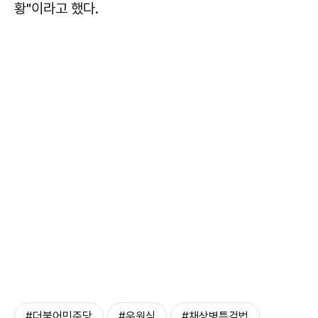
황"이라고 했다.
#더불어민주당
#우원식
#채상병특검법