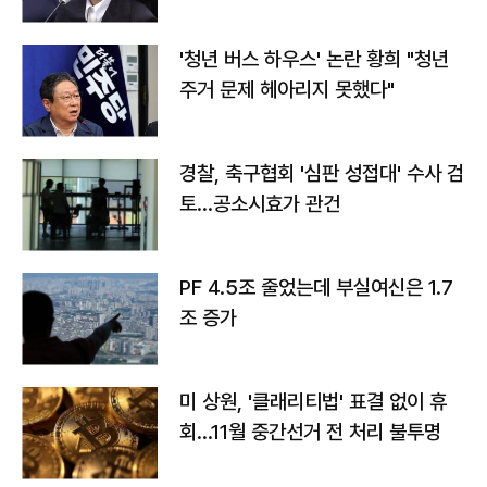
라"
'청년 버스 하우스' 논란 황희 "청년
주거 문제 헤아리지 못했다"
경찰, 축구협회 '심판 성접대' 수사 검
토…공소시효가 관건
PF 4.5조 줄었는데 부실여신은 1.7
조 증가
미 상원, '클래리티법' 표결 없이 휴
회…11월 중간선거 전 처리 불투명