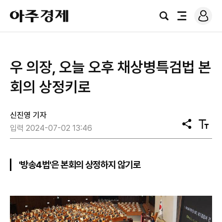
로
아
그
검
전
주
인
색
체
경
메
제
뉴
우 의장, 오늘 오후 채상병특검법 본
회의 상정키로
신진영 기자
공
텍
입력 2024-07-02 13:46
유
스
트
크
기
'방송4법'은 본회의 상정하지 않기로