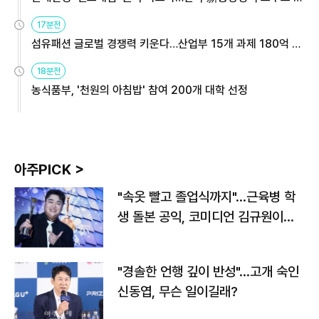
용해야
17분전
섬유패션 글로벌 경쟁력 키운다…산업부 15개 과제 180억 지
원
18분전
농식품부, '천원의 아침밥' 참여 200개 대학 선정
아주PICK >
"속옷 빨고 졸업식까지"…근육병 학
생 돌본 공익, 코미디언 김규원이었
다
"경솔한 언행 깊이 반성"…고개 숙인
신동엽, 무슨 일이길래?