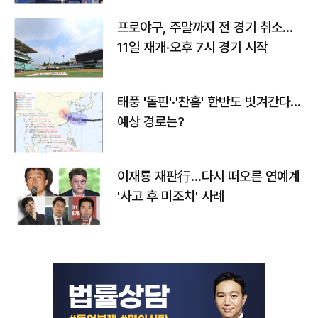
프로야구, 주말까지 전 경기 취소…
11일 재개·오후 7시 경기 시작
태풍 '돌핀'·'찬홈' 한반도 빗겨간다…
예상 경로는?
이재룡 재판行…다시 떠오른 연예계
'사고 후 미조치' 사례