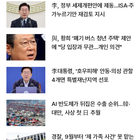
李, 정부 세제개편안에 제동…ISA·주
가누르기안 재검토 지시
與, 황희 '폐기 버스 청년 주택' 제안
에 "당 입장과 무관…개인 의견"
李대통령, '호우피해' 안동·의성 관할
4개면 특별재난지역 선포
AI 반도체가 뒤집은 수출 순위…韓·
대만, 사상 첫 日 추월
경찰, 9월부터 '제 가족 사건' 못 맡는