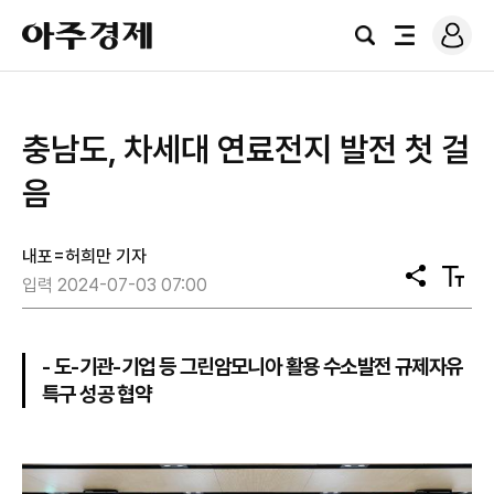
로
아
그
검
전
주
인
색
체
경
메
제
뉴
충남도, 차세대 연료전지 발전 첫 걸
음
내포=허희만 기자
공
텍
입력 2024-07-03 07:00
유
스
트
크
기
- 도-기관-기업 등 그린암모니아 활용 수소발전 규제자유
특구 성공 협약