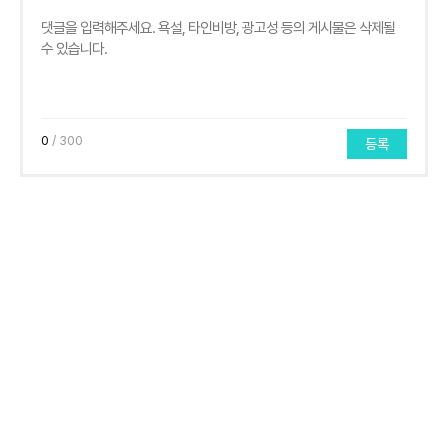
0
/ 300
등록