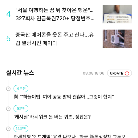
"서울 여행하는 꿈 뒤 찾아온 행운"…
4
327회차 연금복권720+ 당첨번호조
회 주목
중국산 에어콘을 웃돈 주고 산다...유
5
럽 열광시킨 메이디
실시간 뉴스
08.08 18:06
UPDATE
4분전
與 "'하늘이법' 여야 공동 발의 괜찮아…그것이 협치"
9분전
'캐시딜' 캐시워크 돈 버는 퀴즈, 정답은?
14분전
관세전쟁 '엔드게임' 윤곽 나오나…한국 新통상정책 교두보 활