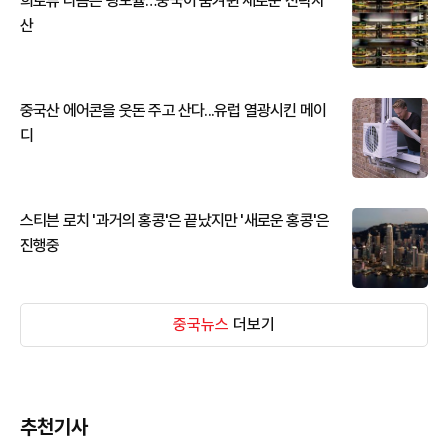
희토류 다음은 광모듈…중국이 움켜쥔 새로운 전략자
산
중국산 에어콘을 웃돈 주고 산다...유럽 열광시킨 메이
디
스티븐 로치 '과거의 홍콩'은 끝났지만 '새로운 홍콩'은
진행중
중국뉴스
더보기
추천기사