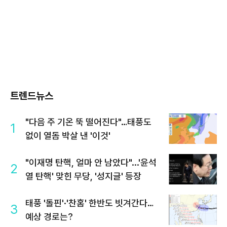
트렌드뉴스
"다음 주 기온 뚝 떨어진다"…태풍도
1
없이 열돔 박살 낸 '이것'
"이재명 탄핵, 얼마 안 남았다"...'윤석
2
열 탄핵' 맞힌 무당, '성지글' 등장
태풍 '돌핀'·'찬홈' 한반도 빗겨간다…
3
예상 경로는?