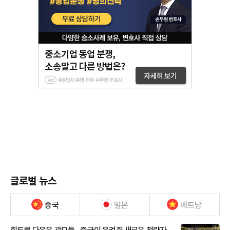
글로벌 뉴스
중국
일본
베트남