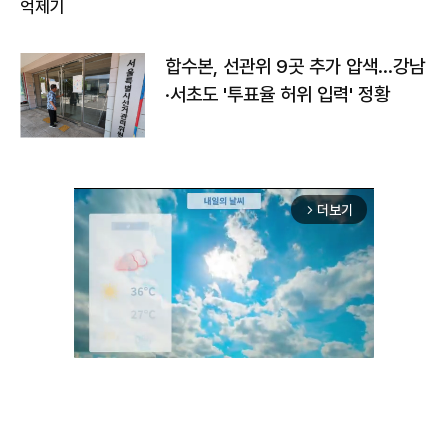
합수본, 선관위 9곳 추가 압색…강남
·서초도 '투표율 허위 입력' 정황
더보기
arrow_forward_ios
Unmute