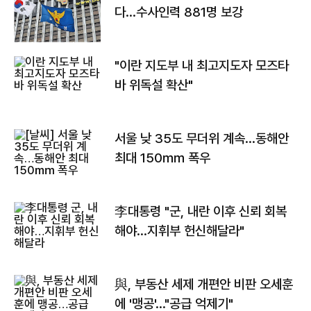
다…수사인력 881명 보강
"이란 지도부 내 최고지도자 모즈타
바 위독설 확산"
서울 낮 35도 무더위 계속…동해안
최대 150㎜ 폭우
李대통령 "군, 내란 이후 신뢰 회복
해야…지휘부 헌신해달라"
與, 부동산 세제 개편안 비판 오세훈
에 '맹공'…"공급 억제기"