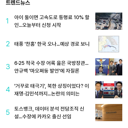
트렌드뉴스
아이 둘이면 고속도로 통행료 10% 할
1
인…오늘부터 신청 시작
2
태풍 '찬홈' 한국 오나…예상 경로 보니
6·25 적국 수장 어록 읊은 국방장관…
3
안규백 '마오쩌둥 발언'에 자질론
'거꾸로 태극기', 북한 상징이었다? 이
4
재명·김민석까지…논란의 의미는
토스뱅크, 데이터 분석 전담조직 신
5
설…수장에 카카오 출신 선임