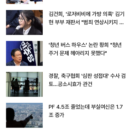
김건희, '로저비비에 가방 의혹' 김기
현 부부 재판서 "범죄 연상시키지 말
라"
'청년 버스 하우스' 논란 황희 "청년
주거 문제 헤아리지 못했다"
경찰, 축구협회 '심판 성접대' 수사 검
토…공소시효가 관건
PF 4.5조 줄었는데 부실여신은 1.7
조 증가