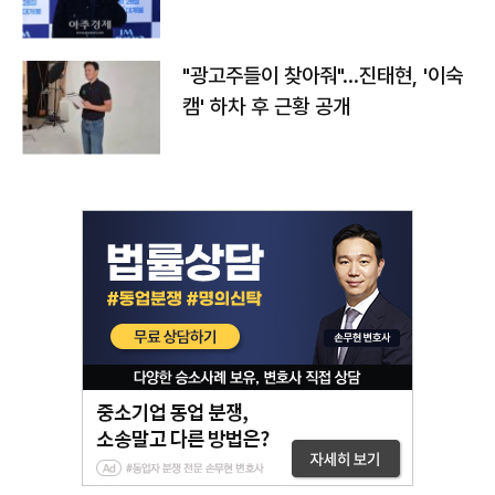
"광고주들이 찾아줘"…진태현, '이숙
캠' 하차 후 근황 공개