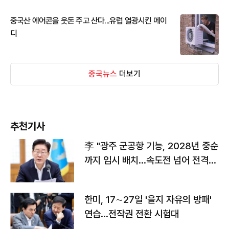
중국산 에어콘을 웃돈 주고 산다...유럽 열광시킨 메이
디
중국뉴스
더보기
추천기사
李 "광주 군공항 기능, 2028년 중순
까지 임시 배치…속도전 넘어 전격
전"
한미, 17∼27일 '을지 자유의 방패'
연습…전작권 전환 시험대