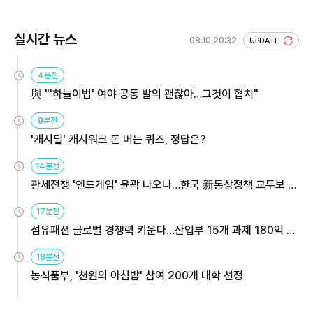
실시간 뉴스
08.10 20:32
UPDATE
4분전
與 "'하늘이법' 여야 공동 발의 괜찮아…그것이 협치"
9분전
'캐시딜' 캐시워크 돈 버는 퀴즈, 정답은?
14분전
관세전쟁 '엔드게임' 윤곽 나오나…한국 新통상정책 교두보 활
용해야
17분전
섬유패션 글로벌 경쟁력 키운다…산업부 15개 과제 180억 지
원
18분전
농식품부, '천원의 아침밥' 참여 200개 대학 선정