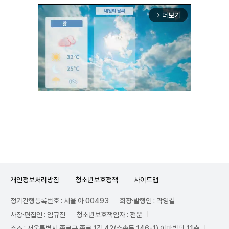
더보기
arrow_forward_ios
Unmute
개인정보처리방침
청소년보호정책
사이트맵
정기간행등록번호 : 서울 아 00493
회장·발행인 : 곽영길
사장·편집인 : 임규진
청소년보호책임자 : 전운
주소 : 서울특별시 종로구 종로 1길 42(수송동 146-1) 이마빌딩 11층