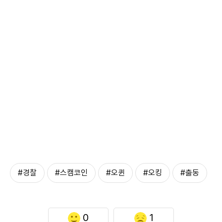
#경찰
#스캠코인
#오퀸
#오킹
#출동
0
1