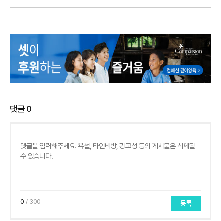
댓글
0
0
/ 300
등록