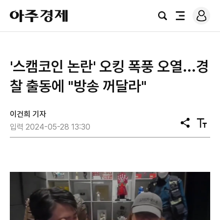
로
아
그
검
전
주
인
색
체
경
메
제
뉴
'스캠코인 논란' 오킹 폭풍 오열...경
찰 출동에 "방송 꺼달라"
이건희 기자
공
텍
입력 2024-05-28 13:30
유
스
트
크
기