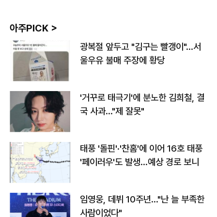
아주PICK >
광복절 앞두고 "김구는 빨갱이"…서
울우유 불매 주장에 황당
'거꾸로 태극기'에 분노한 김희철, 결
국 사과…"제 잘못"
태풍 '돌핀'·'찬홈'에 이어 16호 태풍
'페이러우'도 발생…예상 경로 보니
임영웅, 데뷔 10주년…"난 늘 부족한
사람이었다"