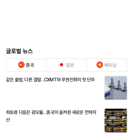
글로벌 뉴스
중국
일본
베트남
같은 출발, 다른 결말...CXMT와 푸젠진화의 첫 단추
희토류 다음은 광모듈…중국이 움켜쥔 새로운 전략자
산