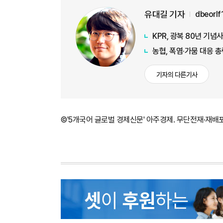
유대길 기자
dbeorl
KPR, 광복 80년 기
농협, 폭염·가뭄 대응 
기자의 다른기사
©'5개국어 글로벌 경제신문' 아주경제. 무단전재·재배