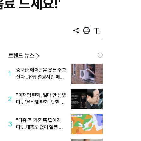
료 드세요!'
공
프
텍
유
린
스
트
트
크
기
트렌드 뉴스
중국산 에어콘을 웃돈 주고
1
산다...유럽 열광시킨 메이
디
"이재명 탄핵, 얼마 안 남았
2
다"...'윤석열 탄핵' 맞힌 무
당, '성지글' 등장
"다음 주 기온 뚝 떨어진
3
다"…태풍도 없이 열돔 박
살 낸 '이것'