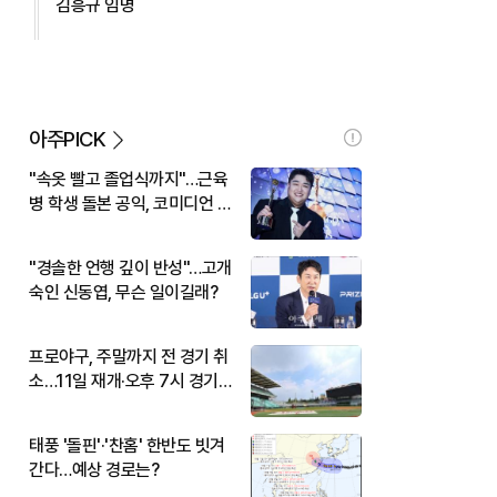
김흥규 임명
아주PICK
"속옷 빨고 졸업식까지"…근육
병 학생 돌본 공익, 코미디언 김
규원이었다
"경솔한 언행 깊이 반성"…고개
숙인 신동엽, 무슨 일이길래?
프로야구, 주말까지 전 경기 취
소…11일 재개·오후 7시 경기
시작
태풍 '돌핀'·'찬홈' 한반도 빗겨
간다…예상 경로는?