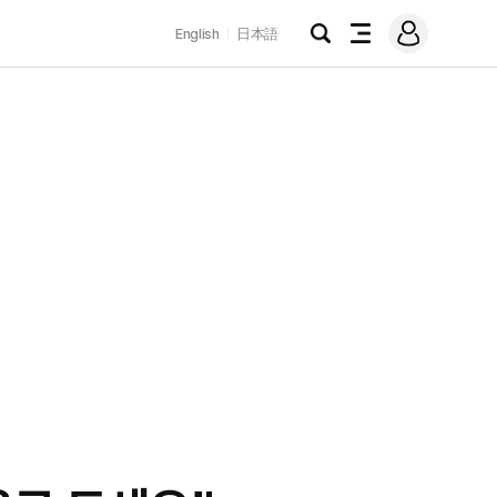
로
English
日本語
그
검
전
인
색
체
메
뉴