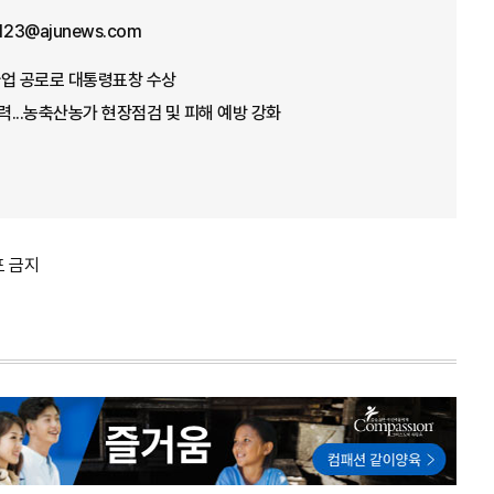
f123@ajunews.com
념사업 공로로 대통령표창 수상
총력...농축산농가 현장점검 및 피해 예방 강화
포 금지