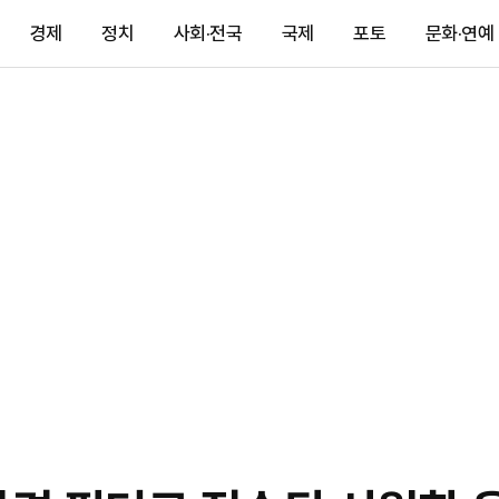
경제
정치
사회·전국
국제
포토
문화·연예