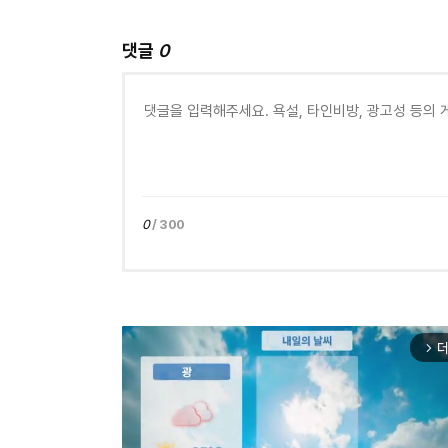
댓글
0
0
/ 300
더
arrow_forward_ios