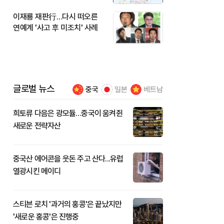
이재룡 재판行…다시 떠오른
연예계 '사고 후 미조치' 사례
글로벌 뉴스
중국
일본
베트남
희토류 다음은 광모듈…중국이 움켜쥔
새로운 전략자산
중국산 에어콘을 웃돈 주고 산다...유럽
열광시킨 메이디
스티븐 로치 '과거의 홍콩'은 끝났지만
'새로운 홍콩'은 진행중