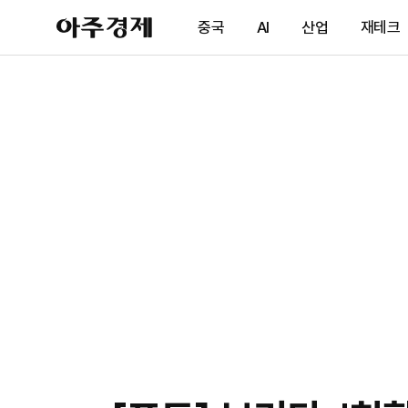
아
중국
AI
산업
재테크
주
경
제