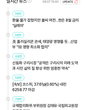
실시간 뉴스
08.07 15:40
UPDATE
3분전
환율·물가 잡혔지만 불씨 여전...한은 8월 금리
'딜레마'
3분전
美 폴리실리콘 관세, 태양광 영향줄 듯…산업
부 "韓 영향 최소화 협의"
4분전
신동화 구리시장 "공약은 구리시의 미래 도약
과 시민 삶의 질 향상 위한 엄중한 약속"
5분전
[속보] 코스피, 37.61p(0.60%) 내린
6258.77 마감
7분전
규제합리화위 부위원장 김태유·국립외교원장