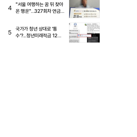
"서울 여행하는 꿈 뒤 찾아
4
온 행운"…327회차 연금
복권720+ 당첨번호조회
주목
국가가 청년 상대로 '통
5
수'?...청년미래적금 12%
준다더니 "응, 오류야"