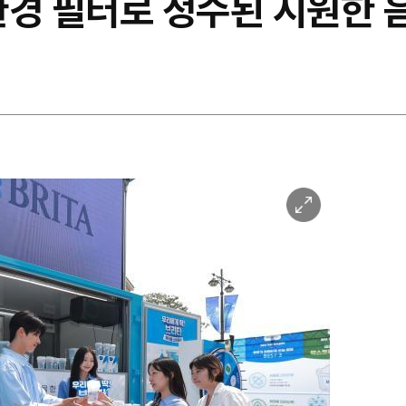
친환경 필터로 정수된 시원한 음
이
미
지
확
대