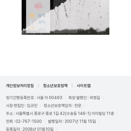
Unmute
개인정보처리방침
청소년보호정책
사이트맵
정기간행등록번호 : 서울 아 00493
회장·발행인 : 곽영길
사장·편집인 : 임규진
청소년보호책임자 : 전운
주소 : 서울특별시 종로구 종로 1길 42(수송동 146-1) 이마빌딩 11층
전화 : 02-767-1500
발행일자 : 2007년 11월 15일
등록일자 : 2008년 01월10일