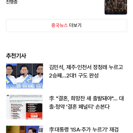
진행중
중국뉴스
더보기
추천기사
김민석, 제주·인천서 정청래 누르고
2승째…2대1 구도 완성
李 "결혼, 희망찬 새 출발돼야"… 대
출·청약 '결혼 페널티' 손본다
李대통령 'ISA·주가 누르기' 재검