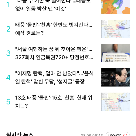
"다음 주 기온 뚝 떨어진다"…태풍도
1
없이 열돔 박살 낸 '이것'
태풍 '돌핀'·'찬홈' 한반도 빗겨간다…
2
예상 경로는?
"서울 여행하는 꿈 뒤 찾아온 행운"…
3
327회차 연금복권720+ 당첨번호조
회 주목
"이재명 탄핵, 얼마 안 남았다"...'윤석
4
열 탄핵' 맞힌 무당, '성지글' 등장
13호 태풍 '돌핀'·15호 '찬홈' 현재 위
5
치는?
실시간 뉴스
08.09 06:43
UPDATE