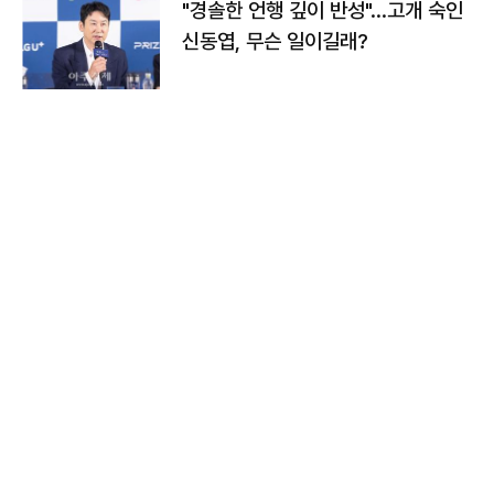
"경솔한 언행 깊이 반성"…고개 숙인
신동엽, 무슨 일이길래?