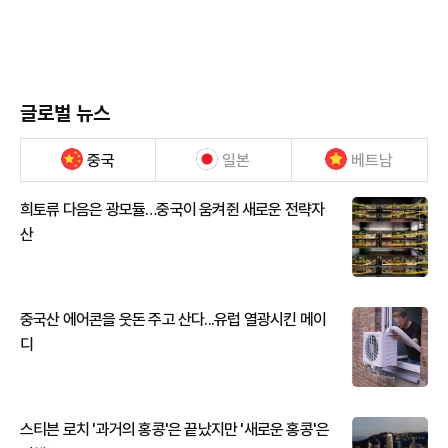
글로벌 뉴스
중국
일본
베트남
희토류 다음은 광모듈…중국이 움켜쥔 새로운 전략자
산
중국산 에어콘을 웃돈 주고 산다...유럽 열광시킨 메이
디
스티븐 로치 '과거의 홍콩'은 끝났지만 '새로운 홍콩'은