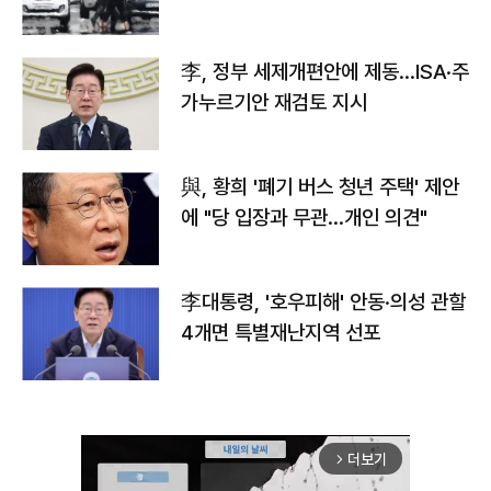
李, 정부 세제개편안에 제동…ISA·주
가누르기안 재검토 지시
與, 황희 '폐기 버스 청년 주택' 제안
에 "당 입장과 무관…개인 의견"
李대통령, '호우피해' 안동·의성 관할
4개면 특별재난지역 선포
더보기
arrow_forward_ios