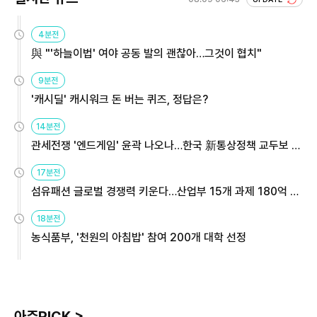
4분전
與 "'하늘이법' 여야 공동 발의 괜찮아…그것이 협치"
9분전
'캐시딜' 캐시워크 돈 버는 퀴즈, 정답은?
14분전
관세전쟁 '엔드게임' 윤곽 나오나…한국 新통상정책 교두보 활
용해야
17분전
섬유패션 글로벌 경쟁력 키운다…산업부 15개 과제 180억 지
원
18분전
농식품부, '천원의 아침밥' 참여 200개 대학 선정
아주PICK >