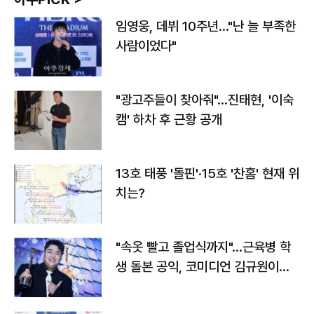
임영웅, 데뷔 10주년…"난 늘 부족한
사람이었다"
"광고주들이 찾아줘"…진태현, '이숙
캠' 하차 후 근황 공개
13호 태풍 '돌핀'·15호 '찬홈' 현재 위
치는?
"속옷 빨고 졸업식까지"…근육병 학
생 돌본 공익, 코미디언 김규원이었
다