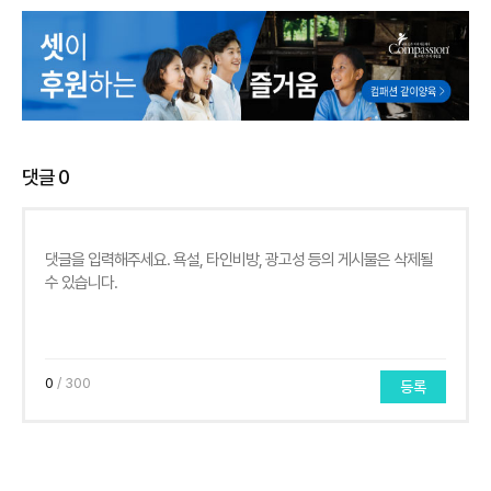
댓글
0
0
/ 300
등록