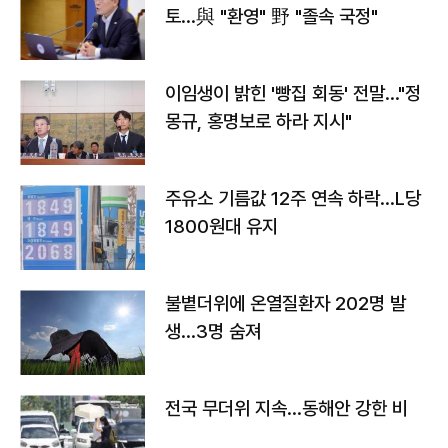
토…與 "환영" 野 "졸속 국정"
이임생이 밝힌 '빵집 회동' 전말…"정
몽규, 홍명보로 하라 지시"
주유소 기름값 12주 연속 하락…L당
1800원대 유지
불볕더위에 온열질환자 202명 발
생…3명 숨져
전국 무더위 지속…동해안 강한 비