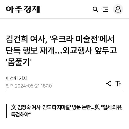
로
아
그
검
전
주
인
색
체
경
메
제
뉴
김건희 여사, '우크라 미술전'에서
단독 행보 재개...외교행사 앞두고
'몸풀기'
이성휘 기자
공
텍
입력 2024-05-21 18:10
유
스
트
크
기
文 김정숙 여사 '인도 타지마할' 방문 논란...與 "혈세 외유,
특검해야"