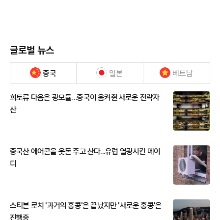
글로벌 뉴스
중국
일본
베트남
희토류 다음은 광모듈…중국이 움켜쥔 새로운 전략자
산
중국산 에어콘을 웃돈 주고 산다...유럽 열광시킨 메이
디
스티븐 로치 '과거의 홍콩'은 끝났지만 '새로운 홍콩'은
진행중