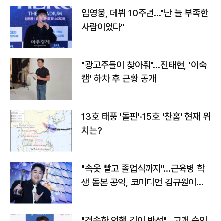
임영웅, 데뷔 10주년…"난 늘 부족한
사람이었다"
"광고주들이 찾아줘"…진태현, '이숙
캠' 하차 후 근황 공개
13호 태풍 '돌핀'·15호 '찬홈' 현재 위
치는?
"속옷 빨고 졸업식까지"…근육병 학
생 돌본 공익, 코미디언 김규원이었
다
"경솔한 언행 깊이 반성"…고개 숙인