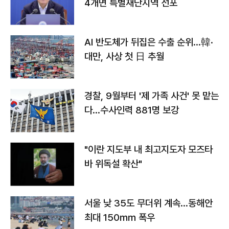
4개면 특별재난지역 선포
AI 반도체가 뒤집은 수출 순위…韓·
대만, 사상 첫 日 추월
경찰, 9월부터 '제 가족 사건' 못 맡는
다…수사인력 881명 보강
"이란 지도부 내 최고지도자 모즈타
바 위독설 확산"
서울 낮 35도 무더위 계속…동해안
최대 150㎜ 폭우