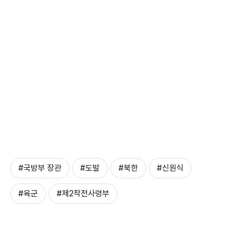
#국방부 장관
#도발
#북한
#신원식
#육군
#제2작전사령부