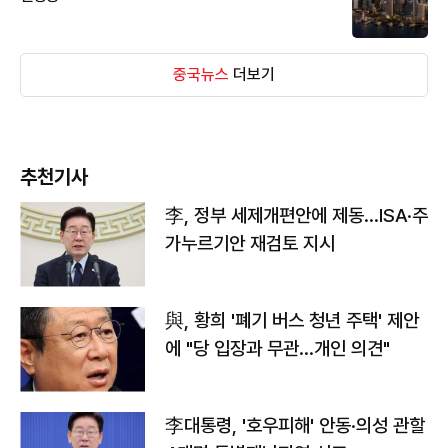
중국뉴스
더보기
추천기사
李, 정부 세제개편안에 제동…ISA·주
가누르기안 재검토 지시
與, 황희 '폐기 버스 청년 주택' 제안
에 "당 입장과 무관…개인 의견"
李대통령, '호우피해' 안동·의성 관할