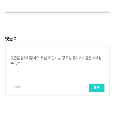
댓글
0
0
/ 300
등록