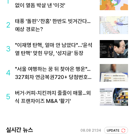
1
없이 열돔 박살 낸 '이것'
태풍 '돌핀'·'찬홈' 한반도 빗겨간다…
2
예상 경로는?
"이재명 탄핵, 얼마 안 남았다"...'윤석
3
열 탄핵' 맞힌 무당, '성지글' 등장
"서울 여행하는 꿈 뒤 찾아온 행운"…
4
327회차 연금복권720+ 당첨번호조
회 주목
버거·커피·치킨까지 줄줄이 매물…외
5
식 프랜차이즈 M&A '활기'
실시간 뉴스
08.08 21:34
UPDATE