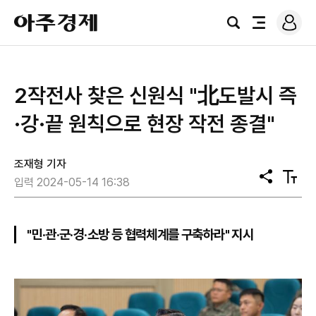
로
아
그
검
전
주
인
색
체
경
메
제
뉴
2작전사 찾은 신원식 "北도발시 즉
·강·끝 원칙으로 현장 작전 종결"
조재형 기자
공
텍
입력 2024-05-14 16:38
유
스
트
크
기
"민·관·군·경·소방 등 협력체계를 구축하라" 지시