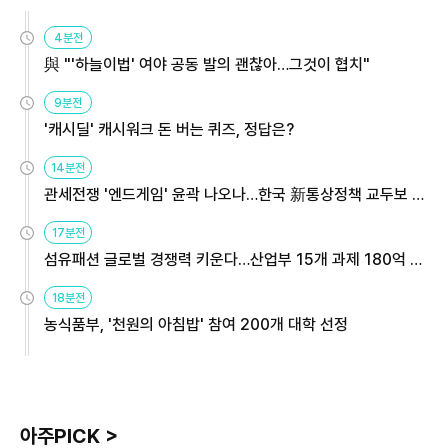
4분전
與 "'하늘이법' 여야 공동 발의 괜찮아…그것이 협치"
9분전
'캐시딜' 캐시워크 돈 버는 퀴즈, 정답은?
14분전
관세전쟁 '엔드게임' 윤곽 나오나…한국 新통상정책 교두보 활
용해야
17분전
섬유패션 글로벌 경쟁력 키운다…산업부 15개 과제 180억 지
원
18분전
농식품부, '천원의 아침밥' 참여 200개 대학 선정
아주PICK >