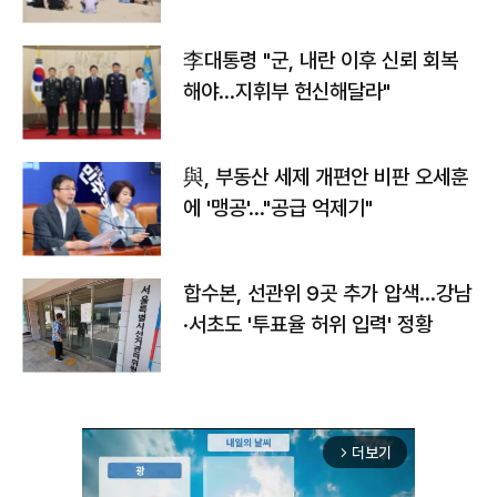
李대통령 "군, 내란 이후 신뢰 회복
해야…지휘부 헌신해달라"
與, 부동산 세제 개편안 비판 오세훈
에 '맹공'…"공급 억제기"
합수본, 선관위 9곳 추가 압색…강남
·서초도 '투표율 허위 입력' 정황
더보기
arrow_forward_ios