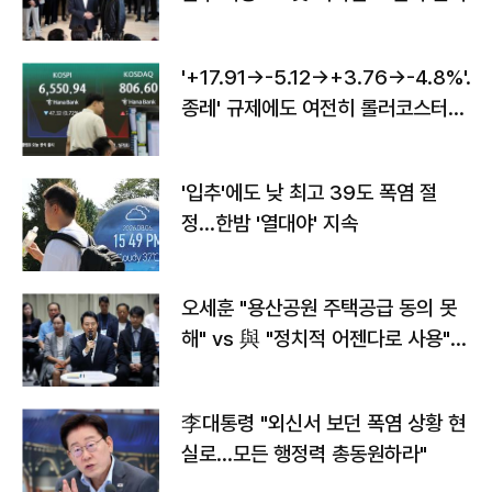
'+17.91→-5.12→+3.76→-4.8%'…'
종레' 규제에도 여전히 롤러코스터
타는 코스피
'입추'에도 낮 최고 39도 폭염 절
정…한밤 '열대야' 지속
오세훈 "용산공원 주택공급 동의 못
해" vs 與 "정치적 어젠다로 사용"
맞불
李대통령 "외신서 보던 폭염 상황 현
실로…모든 행정력 총동원하라"