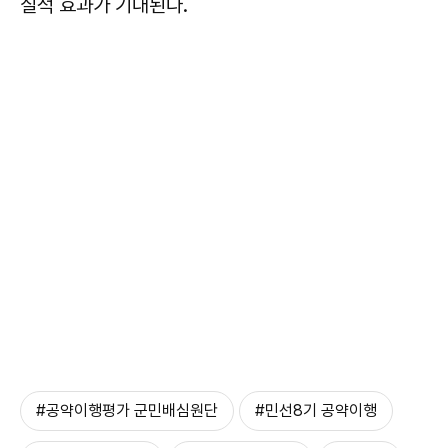
질적 효과가 기대된다.
#공약이행평가 군민배심원단
#민선8기 공약이행