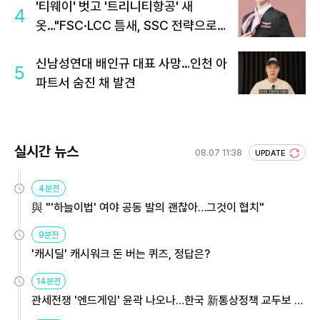
'티웨이' 벗고 '트리니티항공' 새
4
옷…"FSC·LCC 틈새, SSC 전략으로
공략"
신남성연대 배인규 대표 사망…인천 아
5
파트서 숨진 채 발견
실시간 뉴스
08.07 11:38
UPDATE
4분전
與 "'하늘이법' 여야 공동 발의 괜찮아…그것이 협치"
9분전
'캐시딜' 캐시워크 돈 버는 퀴즈, 정답은?
14분전
관세전쟁 '엔드게임' 윤곽 나오나…한국 新통상정책 교두보 활
용해야