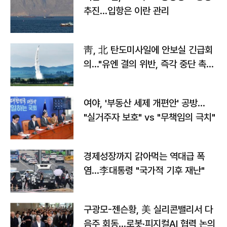
추진…입항은 이란 관리
靑, 北 탄도미사일에 안보실 긴급회
의…"유엔 결의 위반, 즉각 중단 촉
구"
여야, '부동산 세제 개편안' 공방…
"실거주자 보호" vs "무책임의 극치"
경제성장까지 갉아먹는 역대급 폭
염…李대통령 "국가적 기후 재난"
구광모-젠슨황, 美 실리콘밸리서 다
음주 회동…로봇·피지컬AI 협력 논의