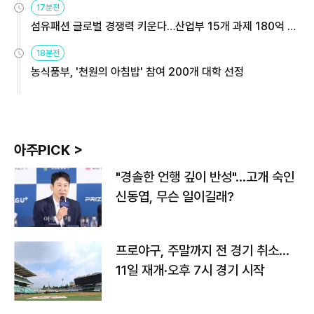
17분전
섬유패션 글로벌 경쟁력 키운다…산업부 15개 과제 180억 지
원
18분전
농식품부, '천원의 아침밥' 참여 200개 대학 선정
아주PICK >
"경솔한 언행 깊이 반성"…고개 숙인
신동엽, 무슨 일이길래?
프로야구, 주말까지 전 경기 취소…
11일 재개·오후 7시 경기 시작