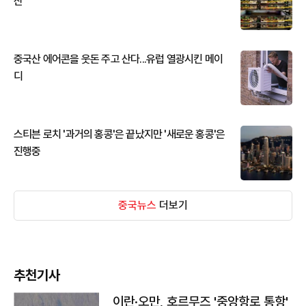
산
중국산 에어콘을 웃돈 주고 산다...유럽 열광시킨 메이
디
스티븐 로치 '과거의 홍콩'은 끝났지만 '새로운 홍콩'은
진행중
중국뉴스
더보기
추천기사
이란·오만, 호르무즈 '중앙항로 통항'