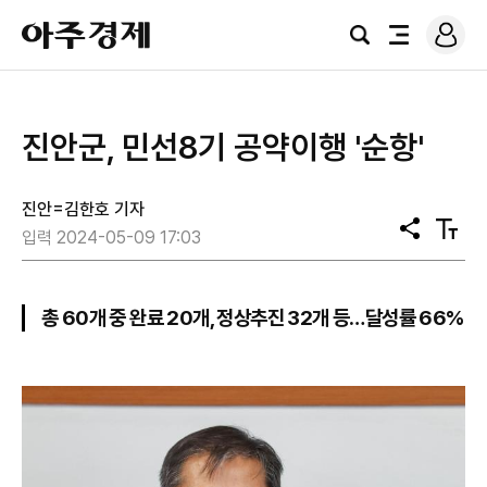
로
아
그
검
전
주
인
색
체
경
메
제
뉴
진안군, 민선8기 공약이행 '순항'
진안=김한호 기자
공
텍
입력 2024-05-09 17:03
유
스
트
크
기
총 60개 중 완료 20개, 정상추진 32개 등…달성률 66%