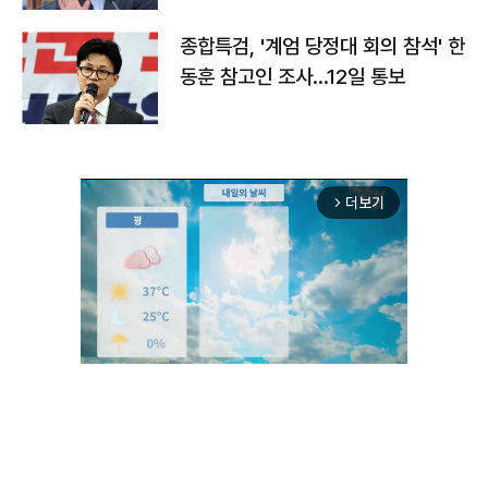
종합특검, '계엄 당정대 회의 참석' 한
동훈 참고인 조사...12일 통보
더보기
arrow_forward_ios
Unmute