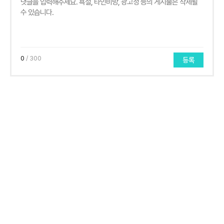
0
/ 300
등록