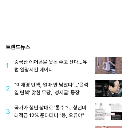
트렌드뉴스
중국산 에어콘을 웃돈 주고 산다...유
1
럽 열광시킨 메이디
"이재명 탄핵, 얼마 안 남았다"...'윤석
2
열 탄핵' 맞힌 무당, '성지글' 등장
국가가 청년 상대로 '통수'?...청년미
3
래적금 12% 준다더니 "응, 오류야"