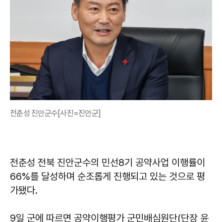
전춘성 진안군수[사진=진안군]
전춘성 전북 진안군수의 민선8기 공약사업 이행률이
66%를 달성하며 순조롭게 진행되고 있는 것으로 평
가됐다.
9일 군에 따르면 공약이행평가 군민배심원단(단장 윤