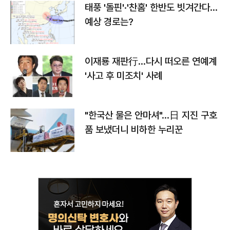
태풍 '돌핀'·'찬홈' 한반도 빗겨간다…
예상 경로는?
이재룡 재판行…다시 떠오른 연예계
'사고 후 미조치' 사례
"한국산 물은 안마셔"…日 지진 구호
품 보냈더니 비하한 누리꾼