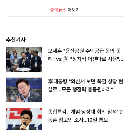
중국뉴스
더보기
추천기사
오세훈 "용산공원 주택공급 동의 못
해" vs 與 "정치적 어젠다로 사용"
맞불
李대통령 "외신서 보던 폭염 상황 현
실로…모든 행정력 총동원하라"
종합특검, '계엄 당정대 회의 참석' 한
동훈 참고인 조사...12일 통보