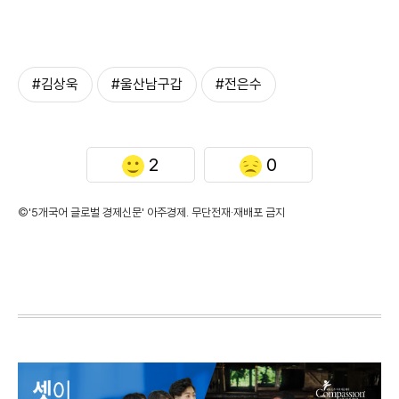
#김상욱
#울산남구갑
#전은수
2
0
©'5개국어 글로벌 경제신문' 아주경제. 무단전재·재배포 금지