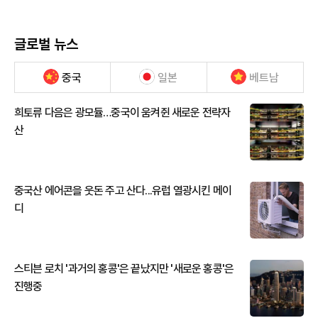
글로벌 뉴스
중국
일본
베트남
희토류 다음은 광모듈…중국이 움켜쥔 새로운 전략자
산
중국산 에어콘을 웃돈 주고 산다...유럽 열광시킨 메이
디
스티븐 로치 '과거의 홍콩'은 끝났지만 '새로운 홍콩'은
진행중