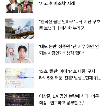
'사고 후 미조치' 사례
"한국산 물은 안마셔"…日 지진 구호
품 보냈더니 비하한 누리꾼
'태도 논란' 정준원 "난 배우 하면 안
되는 사람인가? 생각 했다"
13호 '돌핀' 이어 14호 태풍 '구지
라'·15호 태풍 '찬홈' 발생…현재 위
치와 이동경로는?
이상준, LA 공연 논란에 사과 "너무
죄송…연구하고 공부할 것"