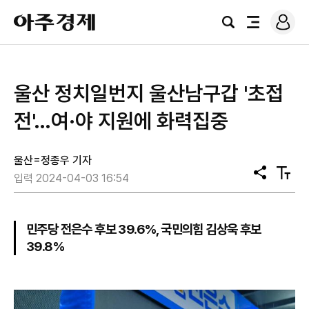
로
아
그
검
전
주
인
색
체
경
메
제
뉴
울산 정치일번지 울산남구갑 '초접
전'…여·야 지원에 화력집중
울산=정종우 기자
공
텍
입력 2024-04-03 16:54
유
스
트
크
기
민주당 전은수 후보 39.6%, 국민의힘 김상욱 후보
39.8%