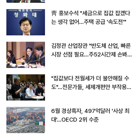
靑 홍보수석 "세금으로 집값 잡겠다
는 생각 없어…주택 공급 '속도전'"
김정관 산업장관 "반도체 산업, 빠른
시장 선점 필요…주52시간제 손봐
야"
"집값보다 전월세가 더 불안해질 수
도"…전문가들, 세제개편안 부작용
우려
6월 경상흑자, 497억달러 '사상 최
대'…OECD 2위 수준