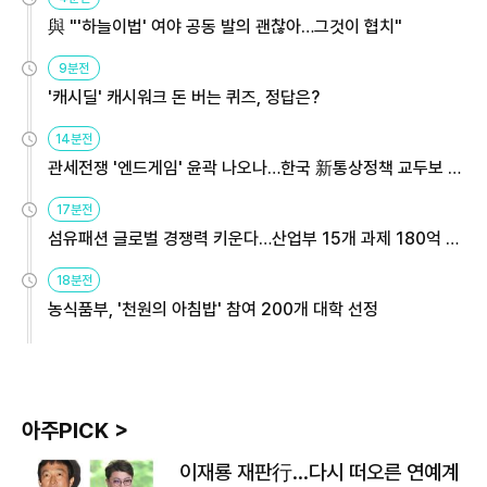
與 "'하늘이법' 여야 공동 발의 괜찮아…그것이 협치"
9분전
'캐시딜' 캐시워크 돈 버는 퀴즈, 정답은?
14분전
관세전쟁 '엔드게임' 윤곽 나오나…한국 新통상정책 교두보 활
용해야
17분전
섬유패션 글로벌 경쟁력 키운다…산업부 15개 과제 180억 지
원
18분전
농식품부, '천원의 아침밥' 참여 200개 대학 선정
아주PICK >
이재룡 재판行…다시 떠오른 연예계