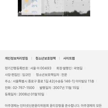
Unmute
개인정보처리방침
청소년보호정책
사이트맵
정기간행등록번호 : 서울 아 00493
회장·발행인 : 곽영길
사장·편집인 : 임규진
청소년보호책임자 : 전운
주소 : 서울특별시 종로구 종로 1길 42(수송동 146-1) 이마빌딩 11층
전화 : 02-767-1500
발행일자 : 2007년 11월 15일
등록일자 : 2008년 01월10일
아주경제는 인터넷신문윤리위원회 윤리강령을 준수합니다. 아주경제의 모든