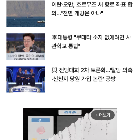
이란·오만, 호르무즈 새 항로 좌표 합
의…"전면 개방은 아냐"
李대통령 "쿠데타 소지 없애려면 사
관학교 통합"
與 전당대회 2차 토론회…'탈당 의혹
·신천지 당원 가입 논란' 공방
더보기
arrow_forward_ios