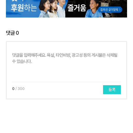
댓글
0
0
/ 300
등록