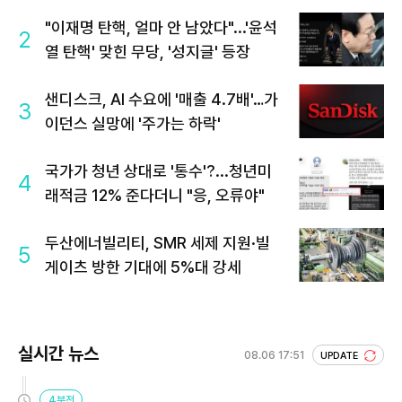
"이재명 탄핵, 얼마 안 남았다"...'윤석
2
열 탄핵' 맞힌 무당, '성지글' 등장
샌디스크, AI 수요에 '매출 4.7배'…가
3
이던스 실망에 '주가는 하락'
국가가 청년 상대로 '통수'?...청년미
4
래적금 12% 준다더니 "응, 오류야"
두산에너빌리티, SMR 세제 지원·빌
5
게이츠 방한 기대에 5%대 강세
실시간 뉴스
08.06 17:51
UPDATE
4분전