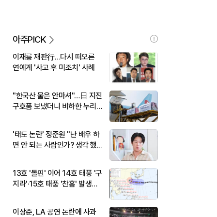
아주PICK
이재룡 재판行…다시 떠오른
연예계 '사고 후 미조치' 사례
"한국산 물은 안마셔"…日 지진
구호품 보냈더니 비하한 누리
꾼
'태도 논란' 정준원 "난 배우 하
면 안 되는 사람인가? 생각 했
다"
13호 '돌핀' 이어 14호 태풍 '구
지라'·15호 태풍 '찬홈' 발생…
현재 위치와 이동경로는?
이상준, LA 공연 논란에 사과