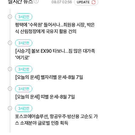
실시간 뉴스
08.07 02:56
UPDATE
3시간전
평택에 '수목원' 들어서나...최원용 시장, 박은
식 산림청장에게 국유지 활용 건의
3시간전
[시승기] 볼보 EX90 타보니…짐 많은 대가족
'여기로'
3시간전
[오늘의 운세] 별자리별 운세-8월 7일
3시간전
[오늘의 운세] 띠별 운세-8월 7일
3시간전
포스코에어솔루션, 항공우주·방산용 고순도 가
스 소재분야 글로벌 인증 획득