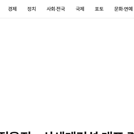
경제
정치
사회·전국
국제
포토
문화·연예