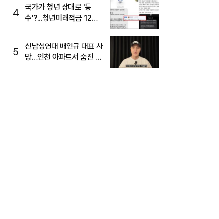
국가가 청년 상대로 '통
4
수'?...청년미래적금 12%
준다더니 "응, 오류야"
신남성연대 배인규 대표 사
5
망…인천 아파트서 숨진 채
발견