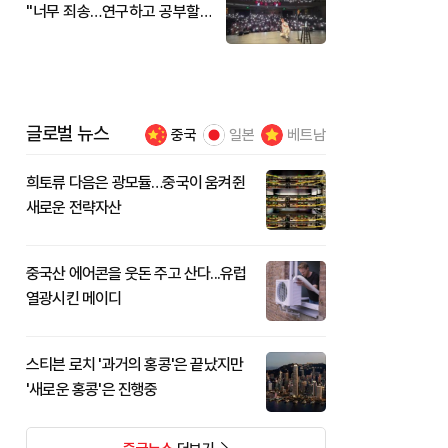
"너무 죄송…연구하고 공부할
것"
글로벌 뉴스
중국
일본
베트남
희토류 다음은 광모듈…중국이 움켜쥔
새로운 전략자산
중국산 에어콘을 웃돈 주고 산다...유럽
열광시킨 메이디
스티븐 로치 '과거의 홍콩'은 끝났지만
'새로운 홍콩'은 진행중