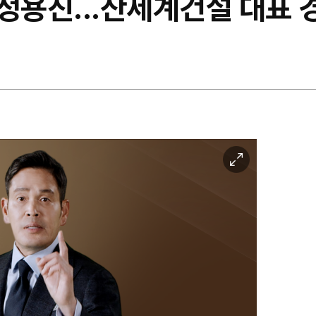
은 정용진...산세계건설 대표 
이
미
지
확
대