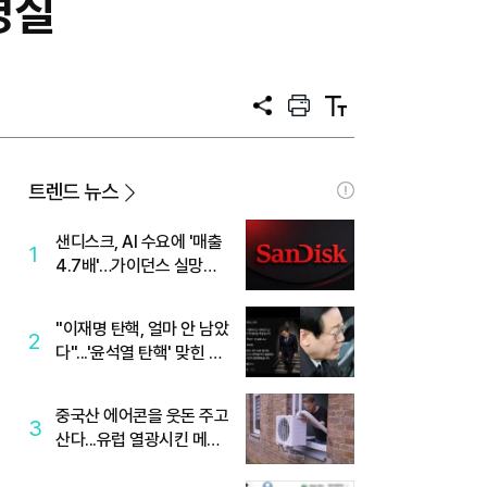
경질
공
프
텍
유
린
스
트
트
크
기
트렌드 뉴스
샌디스크, AI 수요에 '매출
1
4.7배'…가이던스 실망에
'주가는 하락'
"이재명 탄핵, 얼마 안 남았
2
다"...'윤석열 탄핵' 맞힌 무
당, '성지글' 등장
중국산 에어콘을 웃돈 주고
3
산다...유럽 열광시킨 메이
디