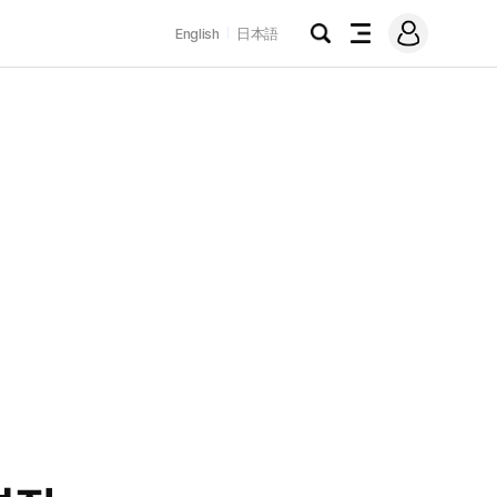
로
English
日本語
그
검
전
인
색
체
메
뉴