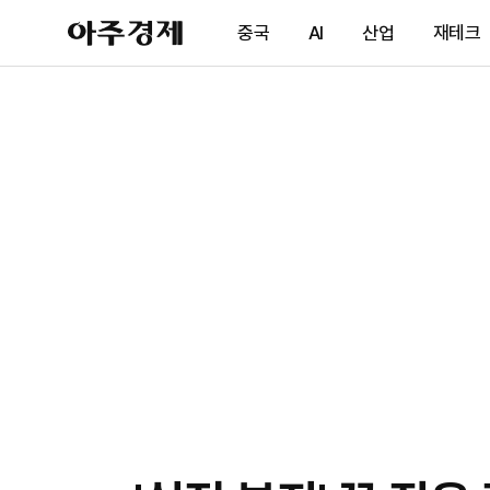
아
중국
AI
산업
재테크
주
경
제