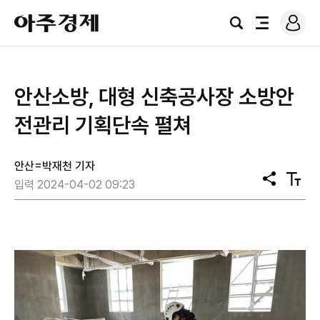
로
아
그
검
전
주
인
색
체
경
메
제
뉴
안산소방, 대형 신축공사장 소방안
전관리 기획단속 펼쳐
안산=박재천 기자
공
텍
입력 2024-04-02 09:23
유
스
트
크
기