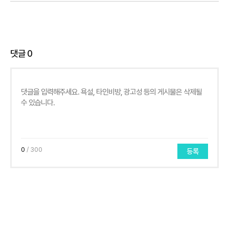
댓글
0
0
/ 300
등록