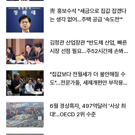
靑 홍보수석 "세금으로 집값 잡겠다
는 생각 없어…주택 공급 '속도전'"
김정관 산업장관 "반도체 산업, 빠른
시장 선점 필요…주52시간제 손봐
야"
"집값보다 전월세가 더 불안해질 수
도"…전문가들, 세제개편안 부작용
우려
6월 경상흑자, 497억달러 '사상 최
대'…OECD 2위 수준