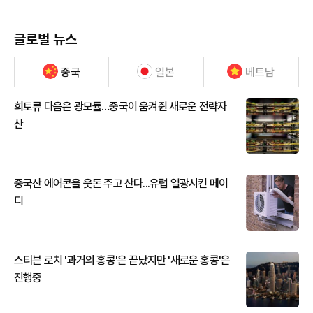
글로벌 뉴스
중국
일본
베트남
희토류 다음은 광모듈…중국이 움켜쥔 새로운 전략자
산
중국산 에어콘을 웃돈 주고 산다...유럽 열광시킨 메이
디
스티븐 로치 '과거의 홍콩'은 끝났지만 '새로운 홍콩'은
진행중