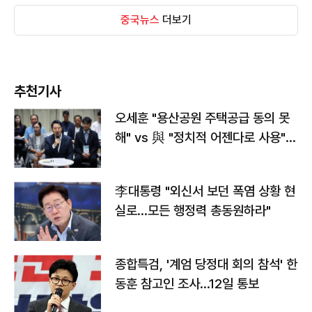
중국뉴스
더보기
추천기사
오세훈 "용산공원 주택공급 동의 못
해" vs 與 "정치적 어젠다로 사용"
맞불
李대통령 "외신서 보던 폭염 상황 현
실로…모든 행정력 총동원하라"
종합특검, '계엄 당정대 회의 참석' 한
동훈 참고인 조사...12일 통보