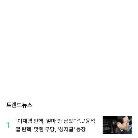
트렌드뉴스
"이재명 탄핵, 얼마 안 남았다"...'윤석
1
열 탄핵' 맞힌 무당, '성지글' 등장