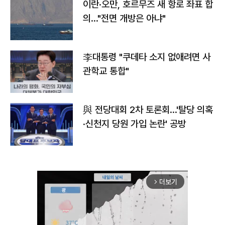
이란·오만, 호르무즈 새 항로 좌표 합
의…"전면 개방은 아냐"
李대통령 "쿠데타 소지 없애려면 사
관학교 통합"
與 전당대회 2차 토론회…'탈당 의혹
·신천지 당원 가입 논란' 공방
더보기
arrow_forward_ios