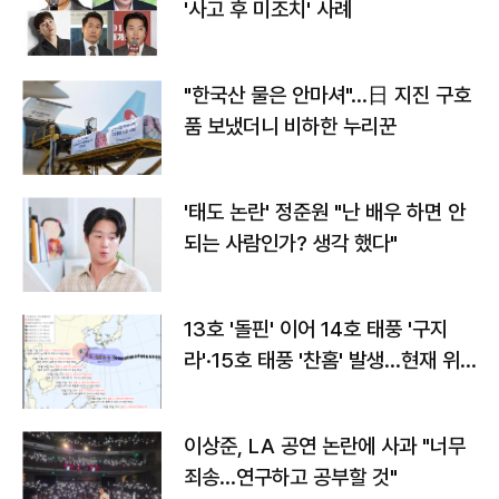
'사고 후 미조치' 사례
"한국산 물은 안마셔"…日 지진 구호
품 보냈더니 비하한 누리꾼
'태도 논란' 정준원 "난 배우 하면 안
되는 사람인가? 생각 했다"
13호 '돌핀' 이어 14호 태풍 '구지
라'·15호 태풍 '찬홈' 발생…현재 위
치와 이동경로는?
이상준, LA 공연 논란에 사과 "너무
죄송…연구하고 공부할 것"