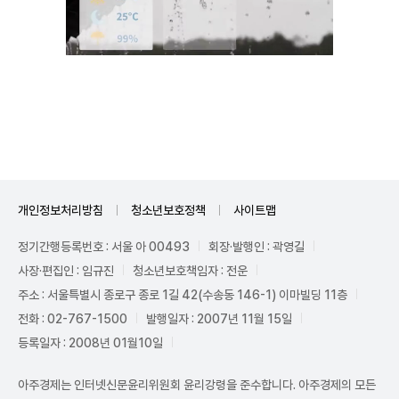
Unmute
개인정보처리방침
청소년보호정책
사이트맵
정기간행등록번호 : 서울 아 00493
회장·발행인 : 곽영길
사장·편집인 : 임규진
청소년보호책임자 : 전운
주소 : 서울특별시 종로구 종로 1길 42(수송동 146-1) 이마빌딩 11층
전화 : 02-767-1500
발행일자 : 2007년 11월 15일
등록일자 : 2008년 01월10일
아주경제는 인터넷신문윤리위원회 윤리강령을 준수합니다. 아주경제의 모든