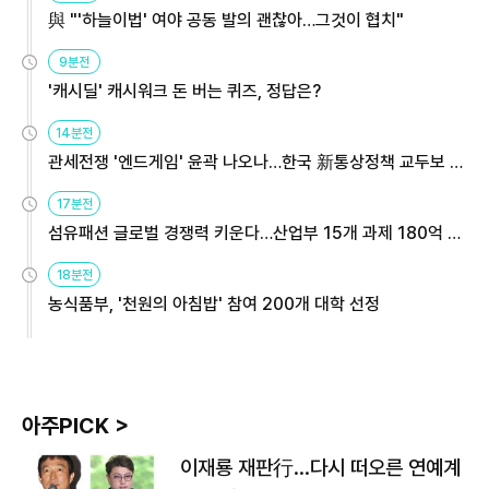
與 "'하늘이법' 여야 공동 발의 괜찮아…그것이 협치"
9분전
'캐시딜' 캐시워크 돈 버는 퀴즈, 정답은?
14분전
관세전쟁 '엔드게임' 윤곽 나오나…한국 新통상정책 교두보 활
용해야
17분전
섬유패션 글로벌 경쟁력 키운다…산업부 15개 과제 180억 지
원
18분전
농식품부, '천원의 아침밥' 참여 200개 대학 선정
아주PICK >
이재룡 재판行…다시 떠오른 연예계