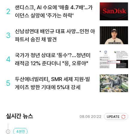
샌디스크, AI 수요에 '매출 4.7배'…가
2
이던스 실망에 '주가는 하락'
신남성연대 배인규 대표 사망…인천 아
3
파트서 숨진 채 발견
국가가 청년 상대로 '통수'?...청년미
4
래적금 12% 준다더니 "응, 오류야"
두산에너빌리티, SMR 세제 지원·빌
5
게이츠 방한 기대에 5%대 강세
실시간 뉴스
08.06 20:22
UPDATE
4분전