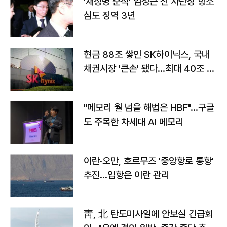
'채상병 순직' 임성근 전 사단장 항소
심도 징역 3년
현금 88조 쌓인 SK하이닉스, 국내
채권시장 '큰손' 됐다…최대 40조 투
자
"메모리 월 넘을 해법은 HBF"…구글
도 주목한 차세대 AI 메모리
이란·오만, 호르무즈 '중앙항로 통항'
추진…입항은 이란 관리
靑, 北 탄도미사일에 안보실 긴급회