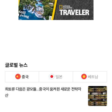
글로벌 뉴스
중국
일본
베트남
희토류 다음은 광모듈…중국이 움켜쥔 새로운 전략자
산