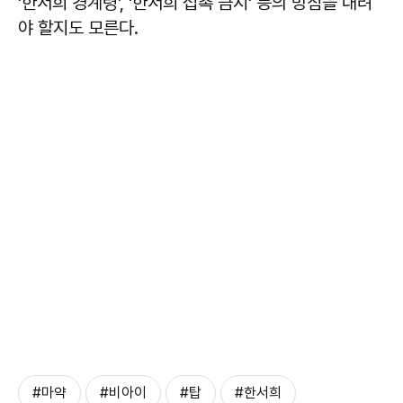
'한서희 경계령', '한서희 접촉 금지' 등의 방침을 내려
야 할지도 모른다.
#마약
#비아이
#탑
#한서희