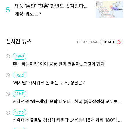
태풍 '돌핀'·'찬홈' 한반도 빗겨간다…
5
예상 경로는?
실시간 뉴스
08.07 18:54
UPDATE
4분전
與 "'하늘이법' 여야 공동 발의 괜찮아…그것이 협치"
9분전
'캐시딜' 캐시워크 돈 버는 퀴즈, 정답은?
14분전
관세전쟁 '엔드게임' 윤곽 나오나…한국 新통상정책 교두보 활
용해야
17분전
섬유패션 글로벌 경쟁력 키운다…산업부 15개 과제 180억 지
원