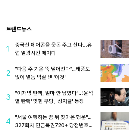
트렌드뉴스
중국산 에어콘을 웃돈 주고 산다...유
1
럽 열광시킨 메이디
"다음 주 기온 뚝 떨어진다"…태풍도
2
없이 열돔 박살 낸 '이것'
"이재명 탄핵, 얼마 안 남았다"...'윤석
3
열 탄핵' 맞힌 무당, '성지글' 등장
"서울 여행하는 꿈 뒤 찾아온 행운"…
4
327회차 연금복권720+ 당첨번호조
회 주목