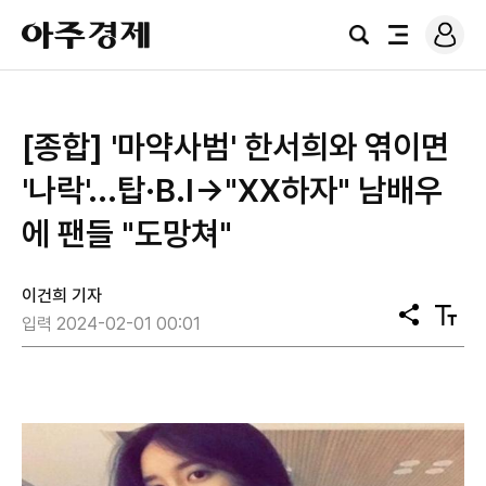
로
아
그
검
전
주
인
색
체
경
메
제
뉴
[종합] '마약사범' 한서희와 엮이면
'나락'...탑·B.I→"XX하자" 남배우
에 팬들 "도망쳐"
이건희 기자
공
텍
입력 2024-02-01 00:01
유
스
트
크
기