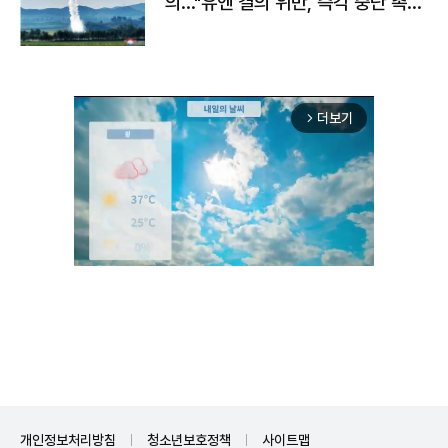
의…"유엔 결의 위반, 즉각 중단 촉
구"
더보기
arrow_forward_ios
Unmute
개인정보처리방침
청소년보호정책
사이트맵