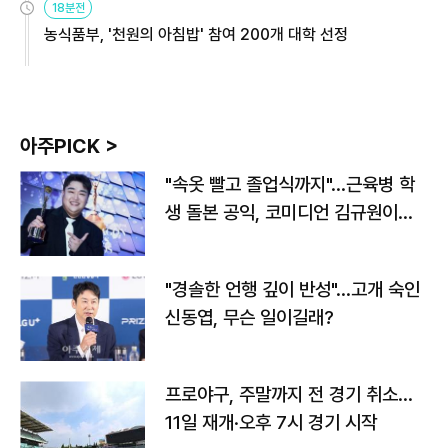
18분전
농식품부, '천원의 아침밥' 참여 200개 대학 선정
아주PICK >
"속옷 빨고 졸업식까지"…근육병 학
생 돌본 공익, 코미디언 김규원이었
다
"경솔한 언행 깊이 반성"…고개 숙인
신동엽, 무슨 일이길래?
프로야구, 주말까지 전 경기 취소…
11일 재개·오후 7시 경기 시작