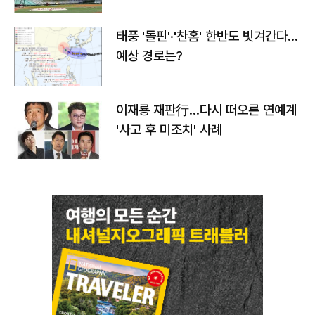
태풍 '돌핀'·'찬홈' 한반도 빗겨간다…
예상 경로는?
이재룡 재판行…다시 떠오른 연예계
'사고 후 미조치' 사례