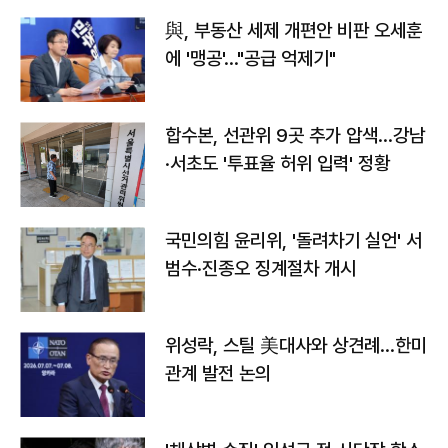
與, 부동산 세제 개편안 비판 오세훈
에 '맹공'…"공급 억제기"
합수본, 선관위 9곳 추가 압색…강남
·서초도 '투표율 허위 입력' 정황
국민의힘 윤리위, '돌려차기 실언' 서
범수·진종오 징계절차 개시
위성락, 스틸 美대사와 상견례…한미
관계 발전 논의