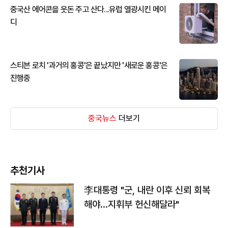
중국산 에어콘을 웃돈 주고 산다...유럽 열광시킨 메이
디
스티븐 로치 '과거의 홍콩'은 끝났지만 '새로운 홍콩'은
진행중
중국뉴스
더보기
추천기사
李대통령 "군, 내란 이후 신뢰 회복
해야…지휘부 헌신해달라"