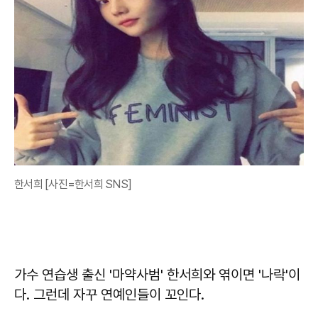
한서희 [사진=한서희 SNS]
가수 연습생 출신 '마약사범' 한서희와 엮이면 '나락'이
다. 그런데 자꾸 연예인들이 꼬인다.