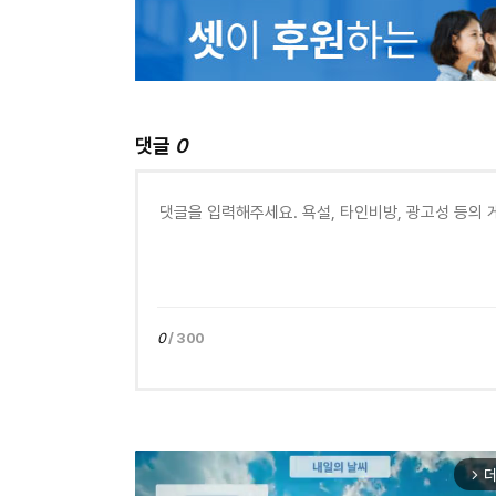
댓글
0
0
/ 300
더
arrow_forward_ios