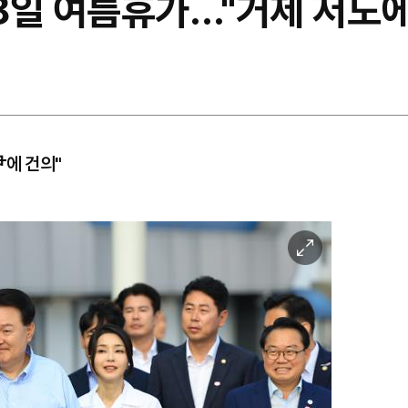
2~8일 여름휴가…"거제 저도에
尹에 건의"
이
미
지
확
대