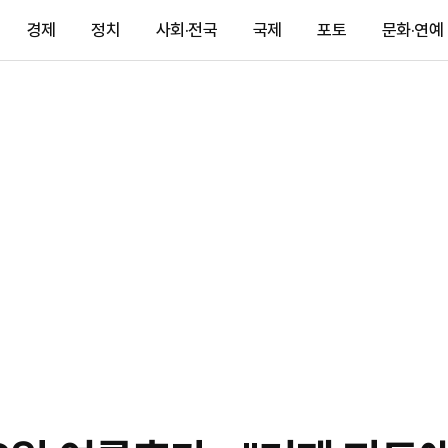
경제
정치
사회·전국
국제
포토
문화·연예