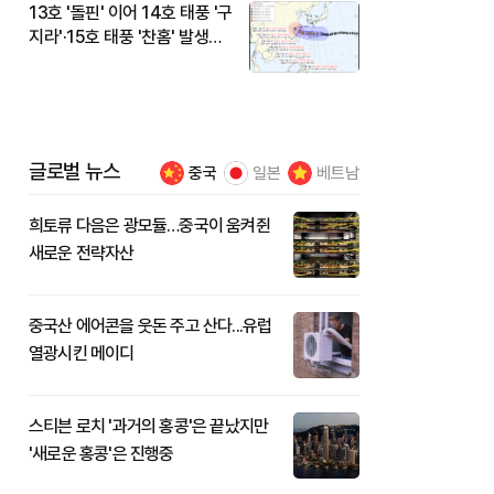
13호 '돌핀' 이어 14호 태풍 '구
지라'·15호 태풍 '찬홈' 발생…
현재 위치와 이동경로는?
글로벌 뉴스
중국
일본
베트남
희토류 다음은 광모듈…중국이 움켜쥔
새로운 전략자산
중국산 에어콘을 웃돈 주고 산다...유럽
열광시킨 메이디
스티븐 로치 '과거의 홍콩'은 끝났지만
'새로운 홍콩'은 진행중