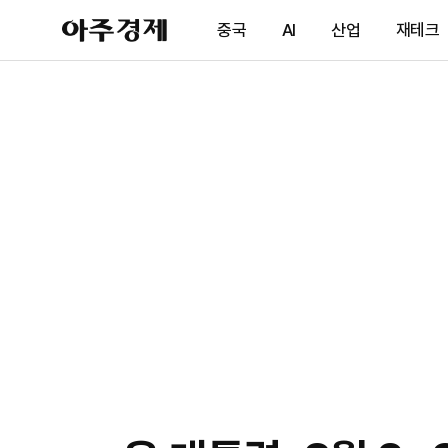
아
중국
AI
산업
재테크
주
경
제