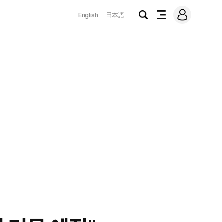
로
English
日本語
그
검
전
인
색
체
메
뉴