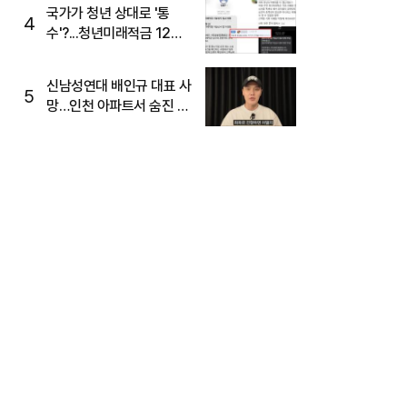
국가가 청년 상대로 '통
4
수'?...청년미래적금 12%
준다더니 "응, 오류야"
신남성연대 배인규 대표 사
5
망…인천 아파트서 숨진 채
발견