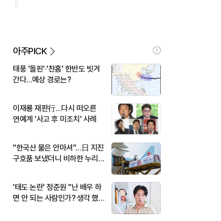
아주PICK
태풍 '돌핀'·'찬홈' 한반도 빗겨
간다…예상 경로는?
이재룡 재판行…다시 떠오른
연예계 '사고 후 미조치' 사례
"한국산 물은 안마셔"…日 지진
구호품 보냈더니 비하한 누리
꾼
'태도 논란' 정준원 "난 배우 하
면 안 되는 사람인가? 생각 했
다"