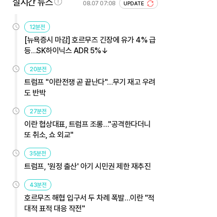
실시간 뉴스
08.07 07:08
UPDATE
12분전
[뉴욕증시 마감] 호르무즈 긴장에 유가 4% 급
등…SK하이닉스 ADR 5%↓
20분전
트럼프 "이란전쟁 곧 끝난다"…무기 재고 우려
도 반박
27분전
이란 협상대표, 트럼프 조롱…"공격한다더니
또 취소, 쇼 외교"
35분전
트럼프, '원정 출산' 아기 시민권 제한 재추진
43분전
호르무즈 해협 입구서 두 차례 폭발…이란 "적
대적 표적 대응 작전"