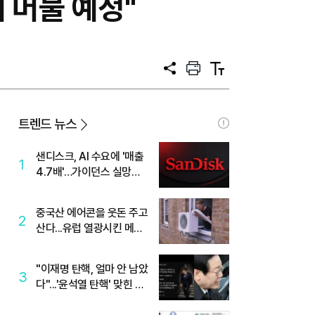
 머물 예정"
공
프
텍
유
린
스
트
트
크
기
트렌드 뉴스
샌디스크, AI 수요에 '매출
1
4.7배'…가이던스 실망에
'주가는 하락'
중국산 에어콘을 웃돈 주고
2
산다...유럽 열광시킨 메이
디
"이재명 탄핵, 얼마 안 남았
3
다"...'윤석열 탄핵' 맞힌 무
당, '성지글' 등장