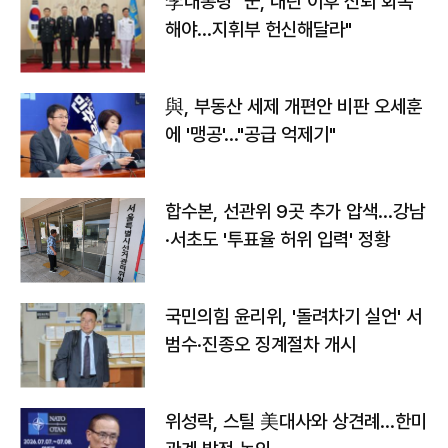
李대통령 "군, 내란 이후 신뢰 회복
해야…지휘부 헌신해달라"
與, 부동산 세제 개편안 비판 오세훈
에 '맹공'…"공급 억제기"
합수본, 선관위 9곳 추가 압색…강남
·서초도 '투표율 허위 입력' 정황
국민의힘 윤리위, '돌려차기 실언' 서
범수·진종오 징계절차 개시
위성락, 스틸 美대사와 상견례…한미