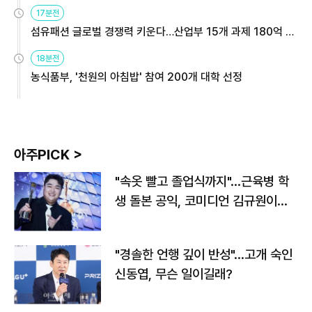
용해야
17분전
섬유패션 글로벌 경쟁력 키운다…산업부 15개 과제 180억 지
원
18분전
농식품부, '천원의 아침밥' 참여 200개 대학 선정
아주PICK >
"속옷 빨고 졸업식까지"…근육병 학
생 돌본 공익, 코미디언 김규원이었
다
"경솔한 언행 깊이 반성"…고개 숙인
신동엽, 무슨 일이길래?