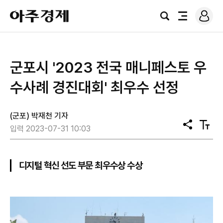
로
아
그
검
전
주
인
색
체
경
메
제
뉴
​군포시 '2023 전국 매니페스토 우
수사례 경진대회' 최우수 선정
(군포) 박재천 기자
공
텍
입력 2023-07-31 10:03
유
스
트
크
기
디지털 혁신 선도 부문 최우수상 수상