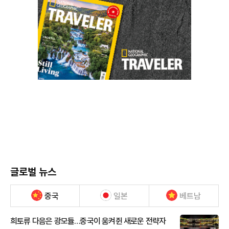
글로벌 뉴스
중국
일본
베트남
희토류 다음은 광모듈…중국이 움켜쥔 새로운 전략자