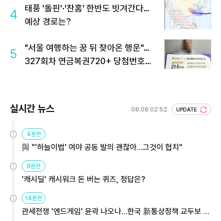
태풍 '돌핀'·'찬홈' 한반도 빗겨간다…
4
예상 경로는?
"서울 여행하는 꿈 뒤 찾아온 행운"…
5
327회차 연금복권720+ 당첨번호조
회 주목
실시간 뉴스
08.08 02:52
UPDATE
4분전
與 "'하늘이법' 여야 공동 발의 괜찮아…그것이 협치"
9분전
'캐시딜' 캐시워크 돈 버는 퀴즈, 정답은?
14분전
관세전쟁 '엔드게임' 윤곽 나오나…한국 新통상정책 교두보 활