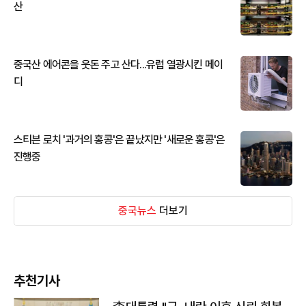
산
중국산 에어콘을 웃돈 주고 산다...유럽 열광시킨 메이
디
스티븐 로치 '과거의 홍콩'은 끝났지만 '새로운 홍콩'은
진행중
중국뉴스
더보기
추천기사