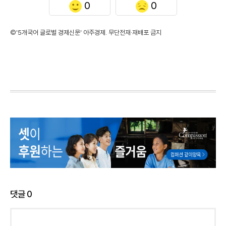
0
0
©'5개국어 글로벌 경제신문' 아주경제. 무단전재·재배포 금지
댓글
0