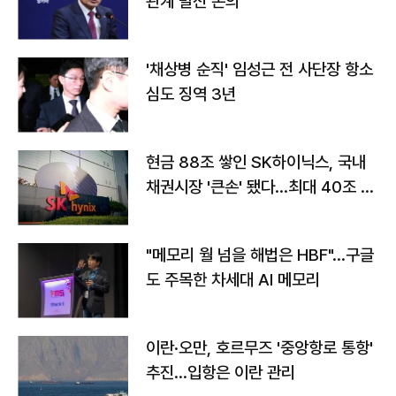
관계 발전 논의
'채상병 순직' 임성근 전 사단장 항소
심도 징역 3년
현금 88조 쌓인 SK하이닉스, 국내
채권시장 '큰손' 됐다…최대 40조 투
자
"메모리 월 넘을 해법은 HBF"…구글
도 주목한 차세대 AI 메모리
이란·오만, 호르무즈 '중앙항로 통항'
추진…입항은 이란 관리