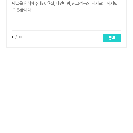
0
/ 300
등록