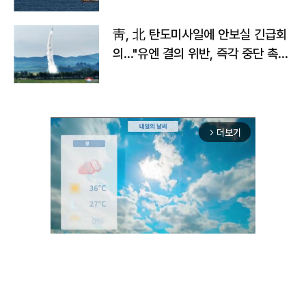
靑, 北 탄도미사일에 안보실 긴급회
의…"유엔 결의 위반, 즉각 중단 촉
구"
더보기
arrow_forward_ios
Mute