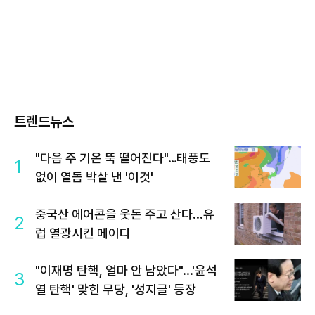
트렌드뉴스
"다음 주 기온 뚝 떨어진다"…태풍도
1
없이 열돔 박살 낸 '이것'
중국산 에어콘을 웃돈 주고 산다...유
2
럽 열광시킨 메이디
"이재명 탄핵, 얼마 안 남았다"...'윤석
3
열 탄핵' 맞힌 무당, '성지글' 등장