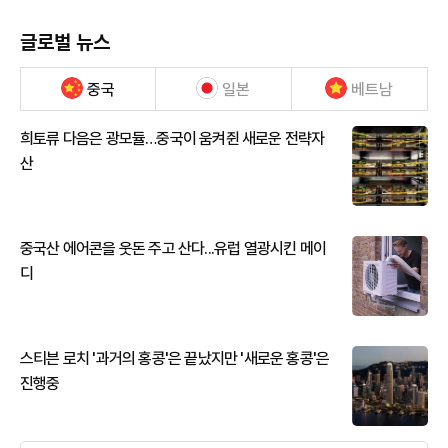
글로벌 뉴스
중국
일본
베트남
희토류 다음은 광모듈…중국이 움켜쥔 새로운 전략자
산
중국산 에어콘을 웃돈 주고 산다...유럽 열광시킨 메이
디
스티븐 로치 '과거의 홍콩'은 끝났지만 '새로운 홍콩'은
진행중