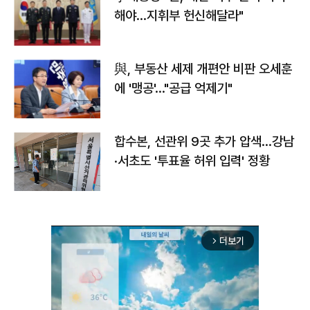
해야…지휘부 헌신해달라"
與, 부동산 세제 개편안 비판 오세훈
에 '맹공'…"공급 억제기"
합수본, 선관위 9곳 추가 압색…강남
·서초도 '투표율 허위 입력' 정황
더보기
arrow_forward_ios