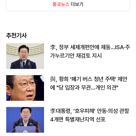
중국뉴스
더보기
추천기사
李, 정부 세제개편안에 제동…ISA·주
가누르기안 재검토 지시
與, 황희 '폐기 버스 청년 주택' 제안
에 "당 입장과 무관…개인 의견"
李대통령, '호우피해' 안동·의성 관할
4개면 특별재난지역 선포