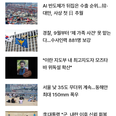
AI 반도체가 뒤집은 수출 순위…韓·
대만, 사상 첫 日 추월
경찰, 9월부터 '제 가족 사건' 못 맡는
다…수사인력 881명 보강
"이란 지도부 내 최고지도자 모즈타
바 위독설 확산"
서울 낮 35도 무더위 계속…동해안
최대 150㎜ 폭우
李대통령 "군, 내란 이후 신뢰 회복