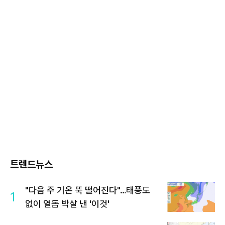
트렌드뉴스
"다음 주 기온 뚝 떨어진다"…태풍도
1
없이 열돔 박살 낸 '이것'