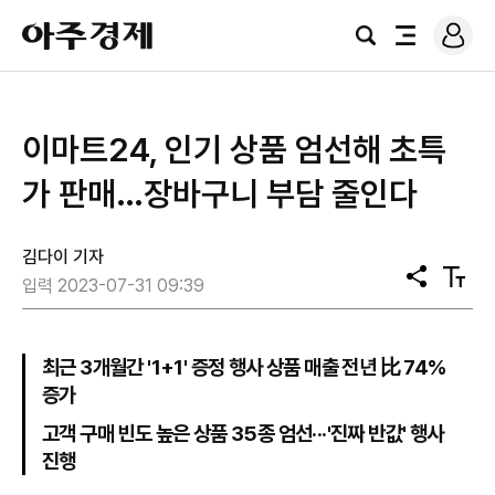
로
아
그
검
전
주
인
색
체
경
메
제
뉴
이마트24, 인기 상품 엄선해 초특
가 판매…장바구니 부담 줄인다
김다이 기자
공
텍
입력 2023-07-31 09:39
유
스
트
크
기
최근 3개월간 '1+1' 증정 행사 상품 매출 전년 比 74%
증가
고객 구매 빈도 높은 상품 35종 엄선···'진짜 반값' 행사
진행