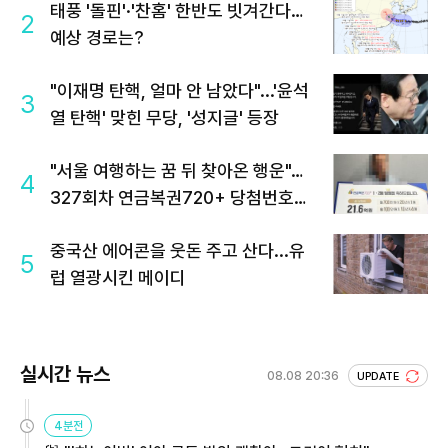
태풍 '돌핀'·'찬홈' 한반도 빗겨간다…
2
예상 경로는?
"이재명 탄핵, 얼마 안 남았다"...'윤석
3
열 탄핵' 맞힌 무당, '성지글' 등장
"서울 여행하는 꿈 뒤 찾아온 행운"…
4
327회차 연금복권720+ 당첨번호조
회 주목
중국산 에어콘을 웃돈 주고 산다...유
5
럽 열광시킨 메이디
실시간 뉴스
08.08 20:36
UPDATE
4분전