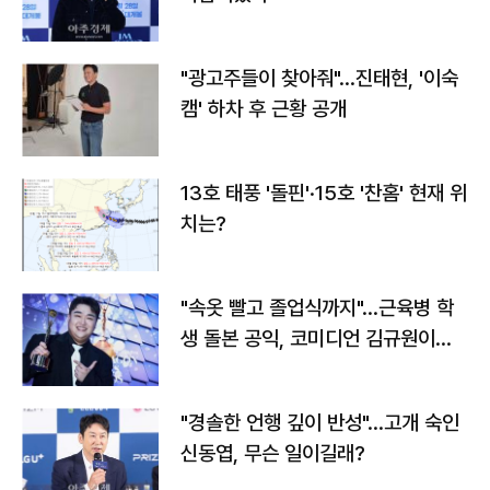
"광고주들이 찾아줘"…진태현, '이숙
캠' 하차 후 근황 공개
13호 태풍 '돌핀'·15호 '찬홈' 현재 위
치는?
"속옷 빨고 졸업식까지"…근육병 학
생 돌본 공익, 코미디언 김규원이었
다
"경솔한 언행 깊이 반성"…고개 숙인
신동엽, 무슨 일이길래?