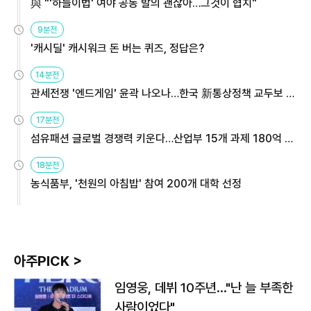
與 "'하늘이법' 여야 공동 발의 괜찮아…그것이 협치"
9분전
'캐시딜' 캐시워크 돈 버는 퀴즈, 정답은?
14분전
관세전쟁 '엔드게임' 윤곽 나오나…한국 新통상정책 교두보 활
용해야
17분전
섬유패션 글로벌 경쟁력 키운다…산업부 15개 과제 180억 지
원
18분전
농식품부, '천원의 아침밥' 참여 200개 대학 선정
아주PICK >
임영웅, 데뷔 10주년…"난 늘 부족한
사람이었다"