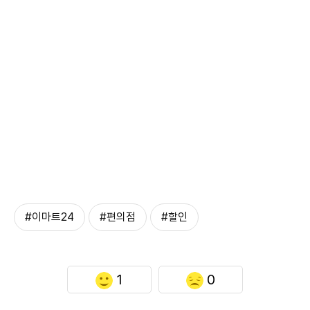
#이마트24
#편의점
#할인
1
0