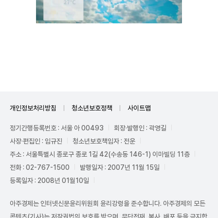
Unmute
개인정보처리방침
청소년보호정책
사이트맵
정기간행등록번호 : 서울 아 00493
회장·발행인 : 곽영길
사장·편집인 : 임규진
청소년보호책임자 : 전운
주소 : 서울특별시 종로구 종로 1길 42(수송동 146-1) 이마빌딩 11층
전화 : 02-767-1500
발행일자 : 2007년 11월 15일
등록일자 : 2008년 01월10일
아주경제는 인터넷신문윤리위원회 윤리강령을 준수합니다. 아주경제의 모든
콘텐츠(기사)는 저작권법의 보호를 받으며, 무단전재, 복사, 배포 등을 금지합