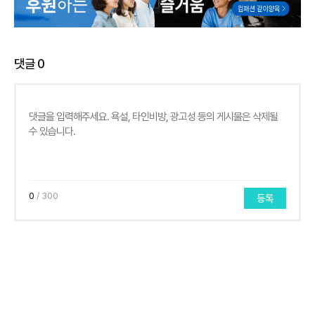
댓글
0
0
/ 300
등록