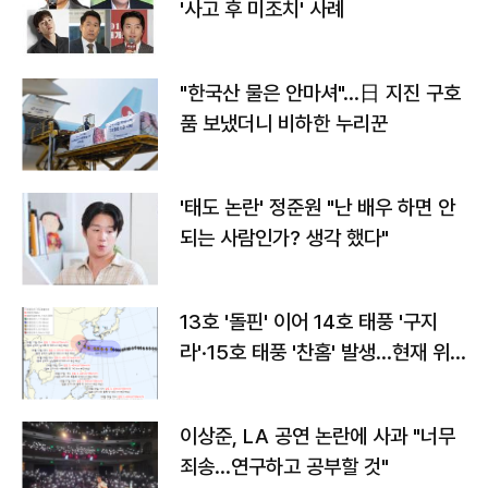
'사고 후 미조치' 사례
"한국산 물은 안마셔"…日 지진 구호
품 보냈더니 비하한 누리꾼
'태도 논란' 정준원 "난 배우 하면 안
되는 사람인가? 생각 했다"
13호 '돌핀' 이어 14호 태풍 '구지
라'·15호 태풍 '찬홈' 발생…현재 위
치와 이동경로는?
이상준, LA 공연 논란에 사과 "너무
죄송…연구하고 공부할 것"