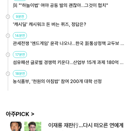
與 "'하늘이법' 여야 공동 발의 괜찮아…그것이 협치"
9분전
'캐시딜' 캐시워크 돈 버는 퀴즈, 정답은?
14분전
관세전쟁 '엔드게임' 윤곽 나오나…한국 新통상정책 교두보 활
용해야
17분전
섬유패션 글로벌 경쟁력 키운다…산업부 15개 과제 180억 지
원
18분전
농식품부, '천원의 아침밥' 참여 200개 대학 선정
아주PICK >
이재룡 재판行…다시 떠오른 연예계