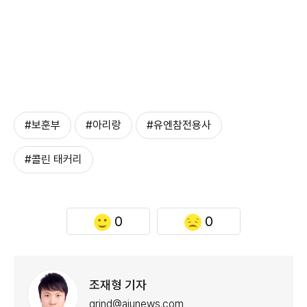
#보훈부
#아리랑
#유엔참전용사
#콜린 태커리
0
0
조재형 기자
grind@ajunews.com