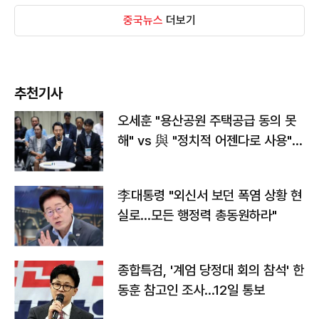
중국뉴스
더보기
추천기사
오세훈 "용산공원 주택공급 동의 못
해" vs 與 "정치적 어젠다로 사용"
맞불
李대통령 "외신서 보던 폭염 상황 현
실로…모든 행정력 총동원하라"
종합특검, '계엄 당정대 회의 참석' 한
동훈 참고인 조사...12일 통보