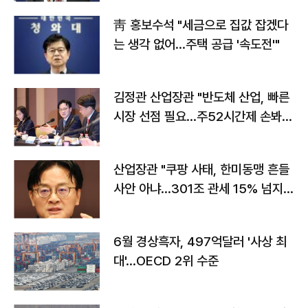
靑 홍보수석 "세금으로 집값 잡겠다
는 생각 없어…주택 공급 '속도전'"
김정관 산업장관 "반도체 산업, 빠른
시장 선점 필요…주52시간제 손봐
야"
산업장관 "쿠팡 사태, 한미동맹 흔들
사안 아냐…301조 관세 15% 넘지
않도록 협의"
6월 경상흑자, 497억달러 '사상 최
대'…OECD 2위 수준