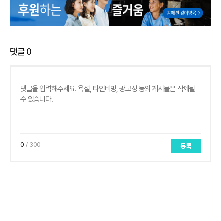
댓글
0
0
/ 300
등록