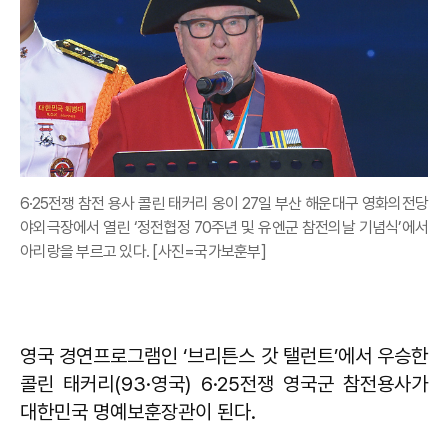
6·25전쟁 참전 용사 콜린 태커리 옹이 27일 부산 해운대구 영화의전당
야외극장에서 열린 ‘정전협정 70주년 및 유엔군 참전의날 기념식’에서
아리랑을 부르고 있다. [사진=국가보훈부]
영국 경연프로그램인 ‘브리튼스 갓 탤런트’에서 우승한
콜린 태커리(93·영국) 6·25전쟁 영국군 참전용사가
대한민국 명예보훈장관이 된다.