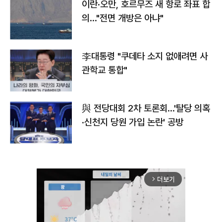
이란·오만, 호르무즈 새 항로 좌표 합
의…"전면 개방은 아냐"
李대통령 "쿠데타 소지 없애려면 사
관학교 통합"
與 전당대회 2차 토론회…'탈당 의혹
·신천지 당원 가입 논란' 공방
더보기
arrow_forward_ios