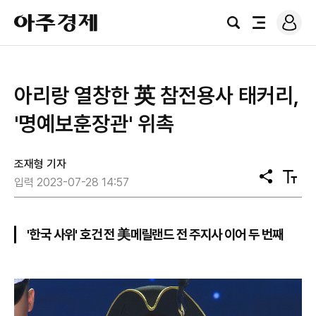
로
아
그
검
전
주
인
색
체
경
메
제
뉴
​아리랑 열창한 英 참전용사 태커리,
'명예보훈장관' 위촉
조재형 기자
공
텍
입력 2023-07-28 14:57
유
스
트
크
기
'한국 사위' 호건 전 美메릴랜드 전 주지사 이어 두 번째