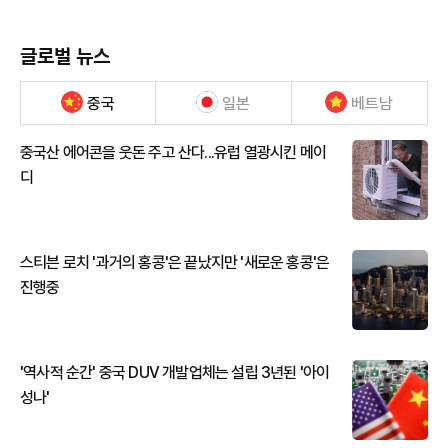
글로벌 뉴스
중국
일본
베트남
중국산 에어콘을 웃돈 주고 산다...유럽 열광시킨 메이
디
스티븐 로치 '과거의 홍콩'은 끝났지만 '새로운 홍콩'은
진행중
'역사적 순간' 중국 DUV 개발업체는 설립 3년된 '아이
성나'