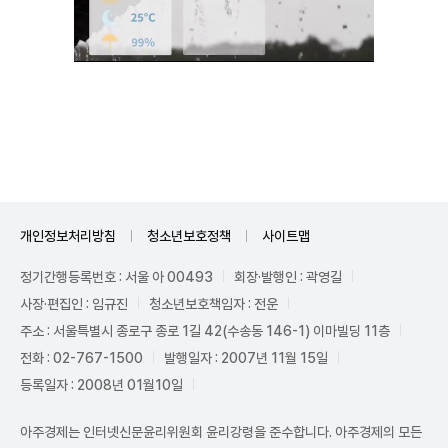
Unmute
개인정보처리방침
청소년보호정책
사이트맵
정기간행등록번호 : 서울 아 00493
회장·발행인 : 곽영길
사장·편집인 : 임규진
청소년보호책임자 : 전운
주소 : 서울특별시 종로구 종로 1길 42(수송동 146-1) 이마빌딩 11층
전화 : 02-767-1500
발행일자 : 2007년 11월 15일
등록일자 : 2008년 01월10일
아주경제는 인터넷신문윤리위원회 윤리강령을 준수합니다. 아주경제의 모든