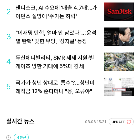
샌디스크, AI 수요에 '매출 4.7배'…가
2
이던스 실망에 '주가는 하락'
"이재명 탄핵, 얼마 안 남았다"...'윤석
3
열 탄핵' 맞힌 무당, '성지글' 등장
두산에너빌리티, SMR 세제 지원·빌
4
게이츠 방한 기대에 5%대 강세
국가가 청년 상대로 '통수'?...청년미
5
래적금 12% 준다더니 "응, 오류야"
실시간 뉴스
08.06 15:21
UPDATE
4분전