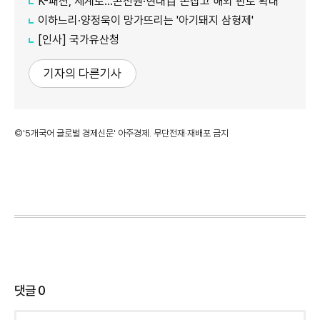
K-패션, 세계로…콘진원·현대百 손잡고 해외 판로 확대
이하느리·양정욱이 망가뜨리는 '아기돼지 삼형제'
[인사] 국가유산청
기자의 다른기사
©'5개국어 글로벌 경제신문' 아주경제. 무단전재·재배포 금지
댓글
0