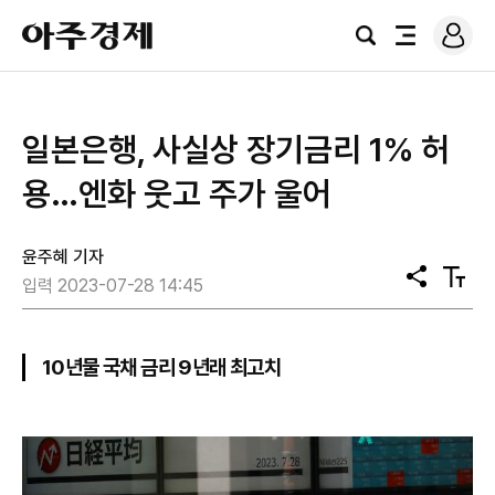
로
아
그
검
전
주
인
색
체
경
메
제
뉴
일본은행, 사실상 장기금리 1% 허
용…엔화 웃고 주가 울어
윤주혜 기자
공
텍
입력 2023-07-28 14:45
유
스
트
크
기
10년물 국채 금리 9년래 최고치