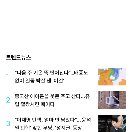
트렌드뉴스
"다음 주 기온 뚝 떨어진다"…태풍도
1
없이 열돔 박살 낸 '이것'
중국산 에어콘을 웃돈 주고 산다...유
2
럽 열광시킨 메이디
"이재명 탄핵, 얼마 안 남았다"...'윤석
3
열 탄핵' 맞힌 무당, '성지글' 등장