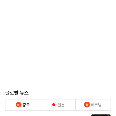
글로벌 뉴스
중국
일본
베트남