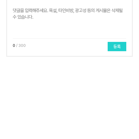
0
/ 300
등록