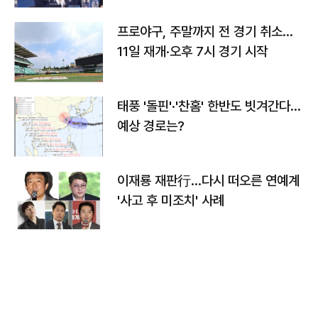
프로야구, 주말까지 전 경기 취소…
11일 재개·오후 7시 경기 시작
태풍 '돌핀'·'찬홈' 한반도 빗겨간다…
예상 경로는?
이재룡 재판行…다시 떠오른 연예계
'사고 후 미조치' 사례