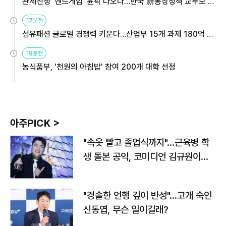
관세전쟁 '엔드게임' 윤곽 나오나…한국 新통상정책 교두보 활
용해야
17분전
섬유패션 글로벌 경쟁력 키운다…산업부 15개 과제 180억 지
원
18분전
농식품부, '천원의 아침밥' 참여 200개 대학 선정
아주PICK >
"속옷 빨고 졸업식까지"…근육병 학
생 돌본 공익, 코미디언 김규원이었
다
"경솔한 언행 깊이 반성"…고개 숙인
신동엽, 무슨 일이길래?