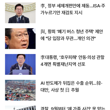
李, 정부 세제개편안에 제동…ISA·주
가누르기안 재검토 지시
與, 황희 '폐기 버스 청년 주택' 제안
에 "당 입장과 무관…개인 의견"
李대통령, '호우피해' 안동·의성 관할
4개면 특별재난지역 선포
AI 반도체가 뒤집은 수출 순위…韓·
대만, 사상 첫 日 추월
경찰, 9월부터 '제 가족 사건' 못 맡는