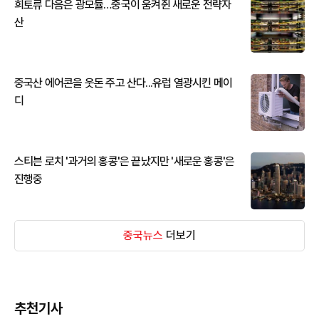
희토류 다음은 광모듈…중국이 움켜쥔 새로운 전략자
산
중국산 에어콘을 웃돈 주고 산다...유럽 열광시킨 메이
디
스티븐 로치 '과거의 홍콩'은 끝났지만 '새로운 홍콩'은
진행중
중국뉴스
더보기
추천기사