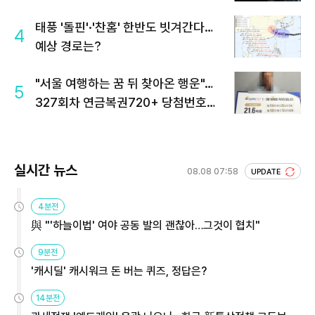
태풍 '돌핀'·'찬홈' 한반도 빗겨간다…
4
예상 경로는?
"서울 여행하는 꿈 뒤 찾아온 행운"…
5
327회차 연금복권720+ 당첨번호조
회 주목
실시간 뉴스
08.08 07:58
UPDATE
4분전
與 "'하늘이법' 여야 공동 발의 괜찮아…그것이 협치"
9분전
'캐시딜' 캐시워크 돈 버는 퀴즈, 정답은?
14분전