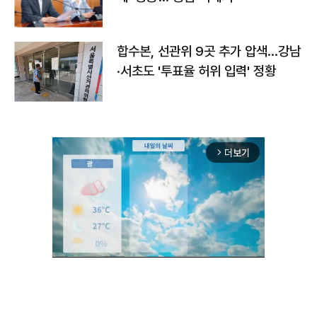
합수본, 선관위 9곳 추가 압색…강남
·서초도 '투표율 허위 입력' 정황
더보기
arrow_forward_ios
Unmute