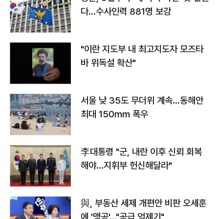
다…수사인력 881명 보강
"이란 지도부 내 최고지도자 모즈타
바 위독설 확산"
서울 낮 35도 무더위 계속…동해안
최대 150㎜ 폭우
李대통령 "군, 내란 이후 신뢰 회복
해야…지휘부 헌신해달라"
與, 부동산 세제 개편안 비판 오세훈
에 '맹공'…"공급 억제기"