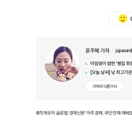
윤주혜 기자
jujusu
이임생이 밝힌 '빵집 회
[오늘 날씨] 낮 최고기
기자의 다른기사
©'5개국어 글로벌 경제신문' 아주경제. 무단전재·재배