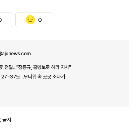
0
0
n@ajunews.com
동' 전말…"정몽규, 홍명보로 하라 지시"
온 27~37도…무더위 속 곳곳 소나기
포 금지