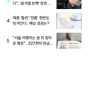
3
다"...'윤석열 탄핵' 맞힌 무
당, '성지글' 등장
태풍 '돌핀'·'찬홈' 한반도
4
빗겨간다…예상 경로는?
"서울 여행하는 꿈 뒤 찾아
5
온 행운"…327회차 연금
복권720+ 당첨번호조회
주목