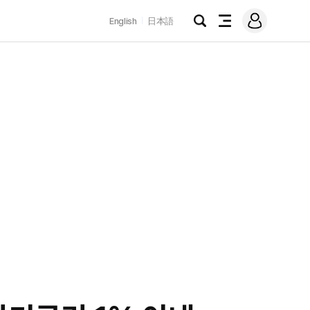
로
English
日本語
그
검
전
인
색
체
메
뉴