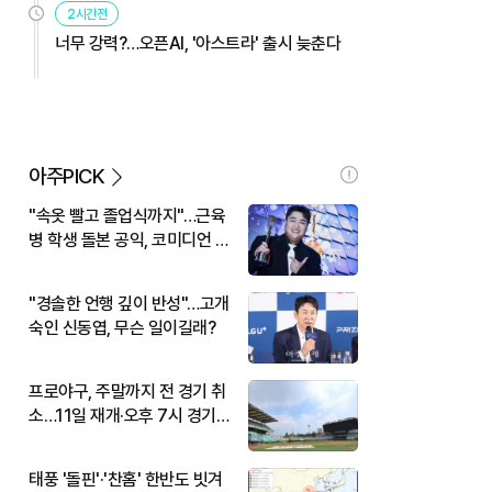
2시간전
너무 강력?…오픈AI, '아스트라' 출시 늦춘다
아주PICK
"속옷 빨고 졸업식까지"…근육
병 학생 돌본 공익, 코미디언 김
규원이었다
"경솔한 언행 깊이 반성"…고개
숙인 신동엽, 무슨 일이길래?
프로야구, 주말까지 전 경기 취
소…11일 재개·오후 7시 경기
시작
태풍 '돌핀'·'찬홈' 한반도 빗겨