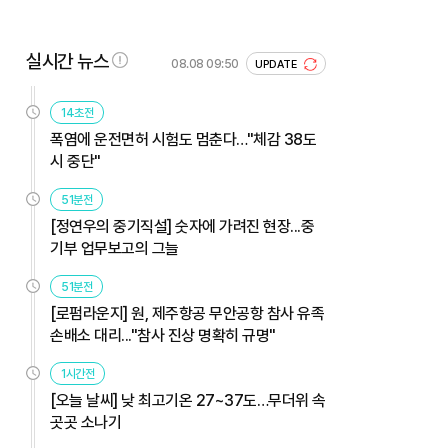
실시간 뉴스
08.08 09:50
UPDATE
14초전
폭염에 운전면허 시험도 멈춘다…"체감 38도
시 중단"
51분전
[정연우의 중기직설] 숫자에 가려진 현장...중
기부 업무보고의 그늘
51분전
[로펌라운지] 원, 제주항공 무안공항 참사 유족
손배소 대리..."참사 진상 명확히 규명"
1시간전
[오늘 날씨] 낮 최고기온 27~37도…무더위 속
곳곳 소나기