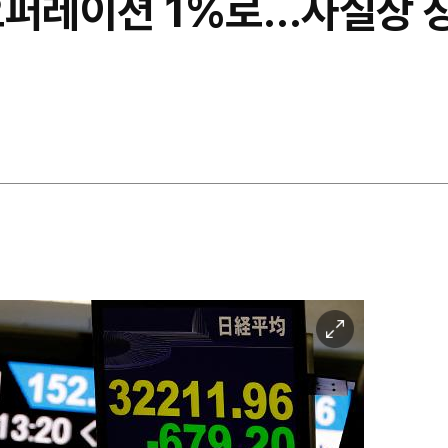
오퍼레이션 1%로…사실상 
이
미
지
확
대