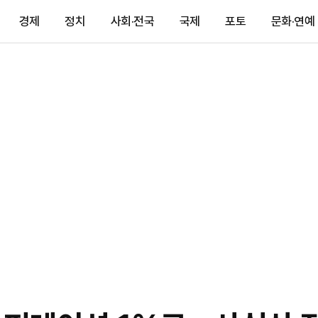
경제
정치
사회·전국
국제
포토
문화·연예