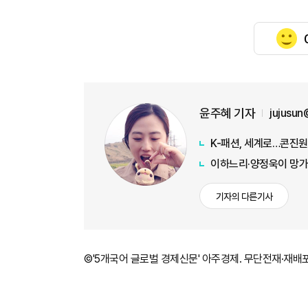
윤주혜 기자
jujusu
K-패션, 세계로…콘진원
이하느리·양정욱이 망가
기자의 다른기사
©'5개국어 글로벌 경제신문' 아주경제. 무단전재·재배