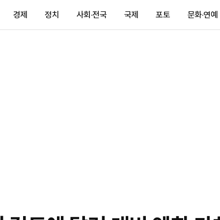
경제
정치
사회·전국
국제
포토
문화·연예