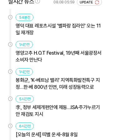
실시간 뉴스
08.08 05:59
UPDATE
54분전
영덕 대표 레포츠시설 '별파랑 집라인' 오는 11
일 재개장
1시간전
영양고추 H.O.T Festival, 19년째 서울광장서
소비자 만난다
1시간전
봉화군, 'K-베트남 밸리' 지역특화발전특구 지
정…한·베 800년 인연, 미래 성장동력으로
5시간전
李, 정부 세제개편안에 제동…ISA·주가누르기
안 재검토 지시
6시간전
[오늘의 운세] 띠별 운세-8월 8일