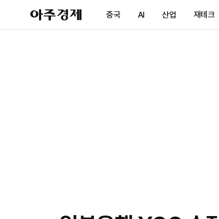
아
중국
AI
산업
재테크
주
경
제