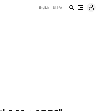
로
English
日本語
그
검
전
인
색
체
메
뉴