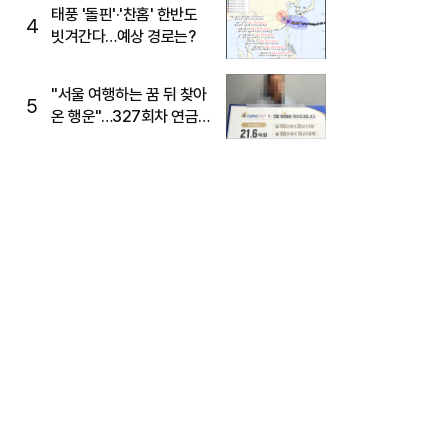
태풍 '돌핀'·'찬홈' 한반도
4
빗겨간다…예상 경로는?
"서울 여행하는 꿈 뒤 찾아
5
온 행운"…327회차 연금
복권720+ 당첨번호조회
주목