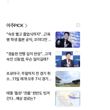
아주PICK
"속옷 빨고 졸업식까지"…근육
병 학생 돌본 공익, 코미디언 김
규원이었다
"경솔한 언행 깊이 반성"…고개
숙인 신동엽, 무슨 일이길래?
프로야구, 주말까지 전 경기 취
소…11일 재개·오후 7시 경기
시작
태풍 '돌핀'·'찬홈' 한반도 빗겨
간다…예상 경로는?