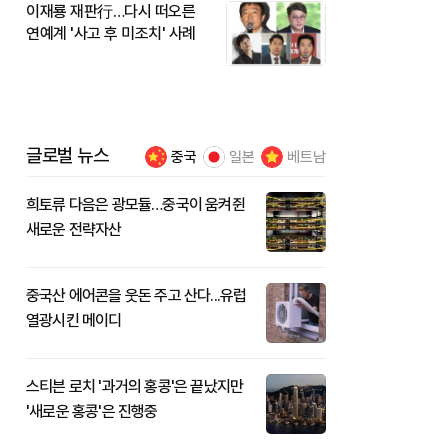
이재룡 재판行…다시 떠오른
연예계 '사고 후 미조치' 사례
글로벌 뉴스
중국
일본
베트남
희토류 다음은 광모듈…중국이 움켜쥔
새로운 전략자산
중국산 에어콘을 웃돈 주고 산다...유럽
열광시킨 메이디
스티븐 로치 '과거의 홍콩'은 끝났지만
'새로운 홍콩'은 진행중