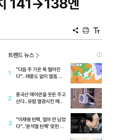
 141→138엔
공
프
텍
유
린
스
트
트
크
기
트렌드 뉴스
"다음 주 기온 뚝 떨어진
1
다"…태풍도 없이 열돔 박
살 낸 '이것'
중국산 에어콘을 웃돈 주고
2
산다...유럽 열광시킨 메이
디
"이재명 탄핵, 얼마 안 남았
3
다"...'윤석열 탄핵' 맞힌 무
당, '성지글' 등장