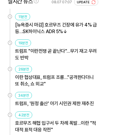
실시간 뉴스
08.07 07:07
UPDATE
11분전
[뉴욕증시 마감] 호르무즈 긴장에 유가 4% 급
등…SK하이닉스 ADR 5%↓
19분전
트럼프 "이란전쟁 곧 끝난다"…무기 재고 우려
도 반박
26분전
이란 협상대표, 트럼프 조롱…"공격한다더니
또 취소, 쇼 외교"
34분전
트럼프, '원정 출산' 아기 시민권 제한 재추진
42분전
호르무즈 해협 입구서 두 차례 폭발…이란 "적
대적 표적 대응 작전"