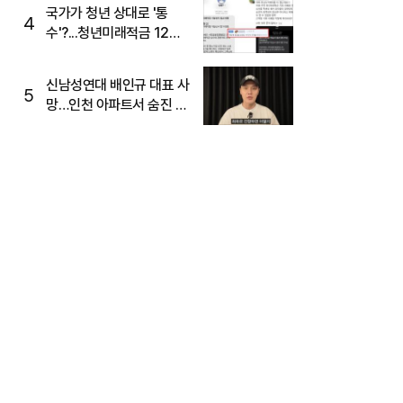
국가가 청년 상대로 '통
4
수'?...청년미래적금 12%
준다더니 "응, 오류야"
신남성연대 배인규 대표 사
5
망…인천 아파트서 숨진 채
발견