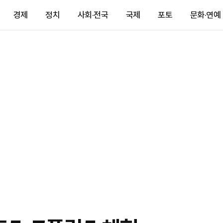
경제
정치
사회·전국
국제
포토
문화·연예