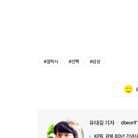
#갤럭시
#언팩
#삼성
유대길 기자
dbeorl
KPR, 광복 80년 기