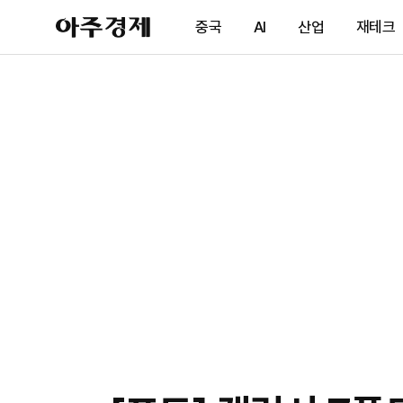
아
중국
AI
산업
재테크
주
경
제