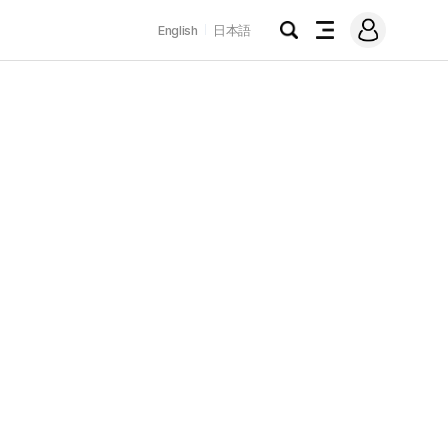
로
English
日本語
그
검
전
인
색
체
메
뉴