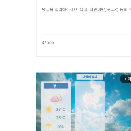
0
/ 300
더
arrow_forward_ios