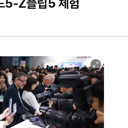
드5-Z플립5 체험
이
미
지
확
대