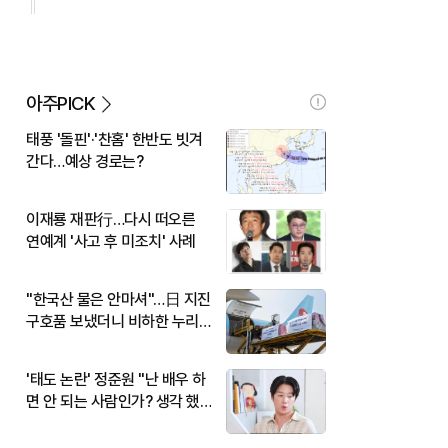
아주PICK
태풍 '돌핀'·'찬홈' 한반도 빗겨
간다…예상 경로는?
이재룡 재판行…다시 떠오른
연예계 '사고 후 미조치' 사례
"한국산 물은 안마셔"…日 지진
구호품 보냈더니 비하한 누리
꾼
'태도 논란' 정준원 "난 배우 하
면 안 되는 사람인가? 생각 했
다"