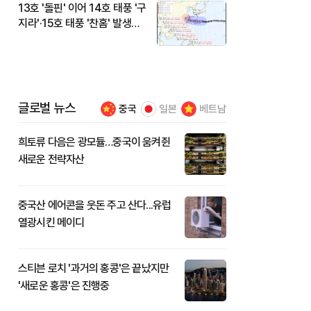
13호 '돌핀' 이어 14호 태풍 '구
지라'·15호 태풍 '찬홈' 발생…
현재 위치와 이동경로는?
글로벌 뉴스
중국
일본
베트남
희토류 다음은 광모듈…중국이 움켜쥔
새로운 전략자산
중국산 에어콘을 웃돈 주고 산다...유럽
열광시킨 메이디
스티븐 로치 '과거의 홍콩'은 끝났지만
'새로운 홍콩'은 진행중