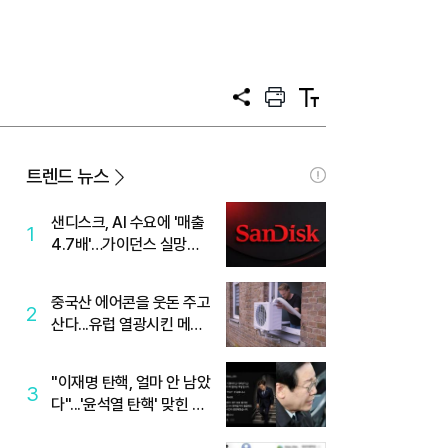
공
프
텍
유
린
스
트
트
크
기
트렌드 뉴스
샌디스크, AI 수요에 '매출
1
4.7배'…가이던스 실망에
'주가는 하락'
중국산 에어콘을 웃돈 주고
2
산다...유럽 열광시킨 메이
디
"이재명 탄핵, 얼마 안 남았
3
다"...'윤석열 탄핵' 맞힌 무
당, '성지글' 등장