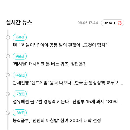
실시간 뉴스
08.06 17:44
UPDATE
4분전
與 "'하늘이법' 여야 공동 발의 괜찮아…그것이 협치"
9분전
'캐시딜' 캐시워크 돈 버는 퀴즈, 정답은?
14분전
관세전쟁 '엔드게임' 윤곽 나오나…한국 新통상정책 교두보 활
용해야
17분전
섬유패션 글로벌 경쟁력 키운다…산업부 15개 과제 180억 지
원
18분전
농식품부, '천원의 아침밥' 참여 200개 대학 선정