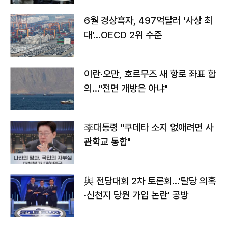
6월 경상흑자, 497억달러 '사상 최
대'…OECD 2위 수준
이란·오만, 호르무즈 새 항로 좌표 합
의…"전면 개방은 아냐"
李대통령 "쿠데타 소지 없애려면 사
관학교 통합"
與 전당대회 2차 토론회…'탈당 의혹
·신천지 당원 가입 논란' 공방