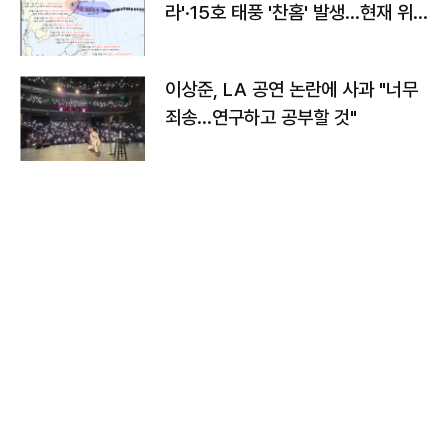
라'·15호 태풍 '찬홈' 발생…현재 위
치와 이동경로는?
이상준, LA 공연 논란에 사과 "너무
죄송…연구하고 공부할 것"