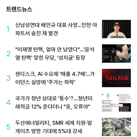
트렌드뉴스
신남성연대 배인규 대표 사망…인천 아
1
파트서 숨진 채 발견
"이재명 탄핵, 얼마 안 남았다"...'윤석
2
열 탄핵' 맞힌 무당, '성지글' 등장
샌디스크, AI 수요에 '매출 4.7배'…가
3
이던스 실망에 '주가는 하락'
국가가 청년 상대로 '통수'?...청년미
4
래적금 12% 준다더니 "응, 오류야"
두산에너빌리티, SMR 세제 지원·빌
5
게이츠 방한 기대에 5%대 강세