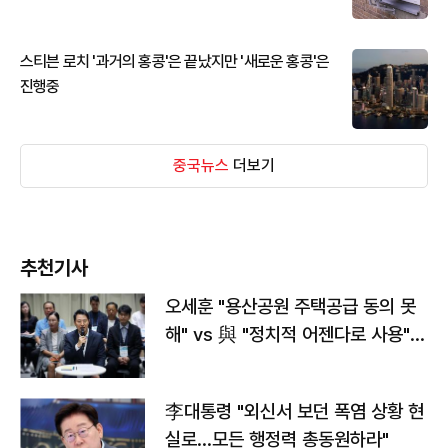
스티븐 로치 '과거의 홍콩'은 끝났지만 '새로운 홍콩'은
진행중
중국뉴스
더보기
추천기사
오세훈 "용산공원 주택공급 동의 못
해" vs 與 "정치적 어젠다로 사용"
맞불
李대통령 "외신서 보던 폭염 상황 현
실로…모든 행정력 총동원하라"