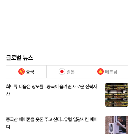
글로벌 뉴스
중국
일본
베트남
희토류 다음은 광모듈…중국이 움켜쥔 새로운 전략자
산
중국산 에어콘을 웃돈 주고 산다...유럽 열광시킨 메이
디