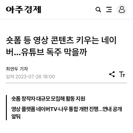
로
아
그
검
전
주
인
색
체
경
메
제
뉴
숏폼 등 영상 콘텐츠 키우는 네이
버…유튜브 독주 막을까
최연두 기자
공
텍
입력 2023-07-26 18:00
유
스
트
크
기
숏폼 창작자 대규모 모집해 활동 지원
영상 플랫폼 네이버TV·나우 통합 개편 진행…연내 공개
앞둬