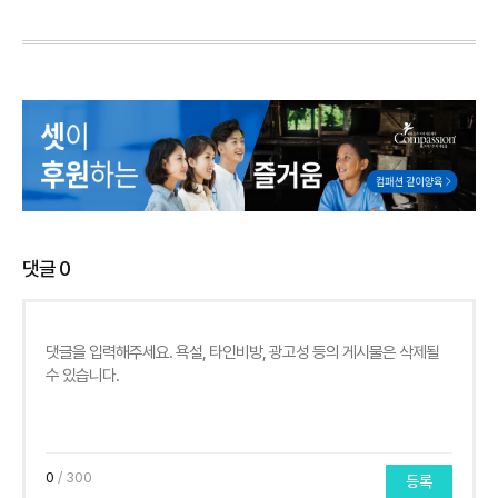
댓글
0
0
/ 300
등록