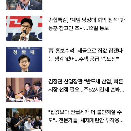
종합특검, '계엄 당정대 회의 참석' 한
동훈 참고인 조사...12일 통보
靑 홍보수석 "세금으로 집값 잡겠다
는 생각 없어…주택 공급 '속도전'"
김정관 산업장관 "반도체 산업, 빠른
시장 선점 필요…주52시간제 손봐
야"
"집값보다 전월세가 더 불안해질 수
도"…전문가들, 세제개편안 부작용
우려