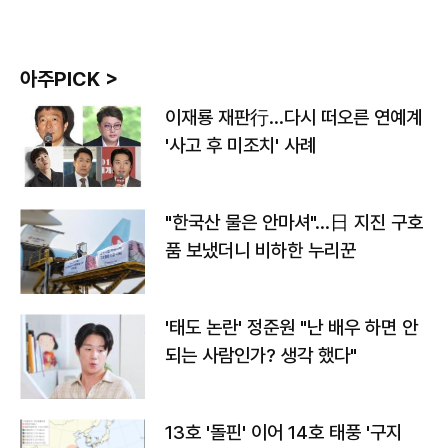
아주PICK >
이재룡 재판行…다시 떠오른 연예계
'사고 후 미조치' 사례
"한국산 물은 안마셔"…日 지진 구호
품 보냈더니 비하한 누리꾼
'태도 논란' 정준원 "난 배우 하면 안
되는 사람인가? 생각 했다"
13호 '돌핀' 이어 14호 태풍 '구지