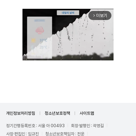
더보기
arrow_forward_ios
Unmute
개인정보처리방침
청소년보호정책
사이트맵
정기간행등록번호 : 서울 아 00493
회장·발행인 : 곽영길
사장·편집인 : 임규진
청소년보호책임자 : 전운