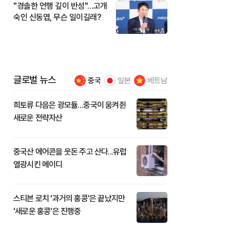
"경솔한 언행 깊이 반성"…고개
숙인 신동엽, 무슨 일이길래?
글로벌 뉴스
중국
일본
베트남
희토류 다음은 광모듈…중국이 움켜쥔
새로운 전략자산
중국산 에어콘을 웃돈 주고 산다...유럽
열광시킨 메이디
스티븐 로치 '과거의 홍콩'은 끝났지만
'새로운 홍콩'은 진행중