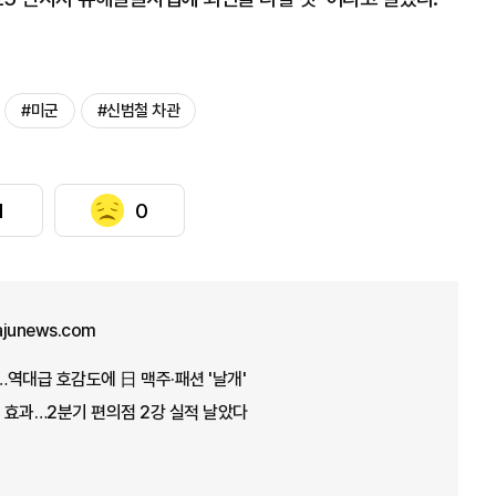
#미군
#신범철 차관
1
0
ajunews.com
역대급 호감도에 日 맥주·패션 '날개'
 효과…2분기 편의점 2강 실적 날았다