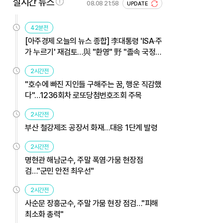
실시간 뉴스
08.08 21:58
UPDATE
42분전
[아주경제 오늘의 뉴스 종합] 李대통령 'ISA·주
가 누르기' 재검토…與 "환영" 野 "졸속 국정"
外
2시간전
"호수에 빠진 지인들 구해주는 꿈, 행운 직감했
다"…1236회차 로또당첨번호조회 주목
2시간전
부산 철강제조 공장서 화재…대응 1단계 발령
2시간전
명현관 해남군수, 주말 폭염·가뭄 현장점
검…"군민 안전 최우선"
2시간전
사순문 장흥군수, 주말 가뭄 현장 점검…"피해
최소화 총력"