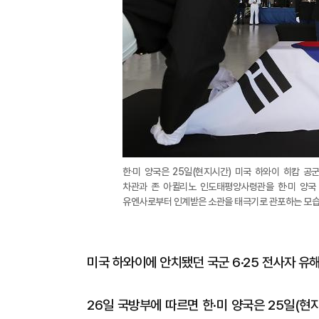
한·미 양국은 25일(현지시간) 미국 하와이 히캄 공
차관과 존 아퀼리노 인도태평양사령관을 한·미 양국
유엔사로부터 인계받은 소관을 태극기로 관포하는 모습
미국 하와이에 안치됐던 국군 6·25 전사자 유해
26일 국방부에 따르면 한·미 양국은 25일(현