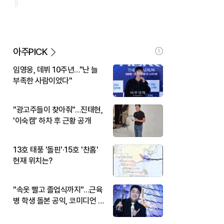
아주PICK
임영웅, 데뷔 10주년…"난 늘
부족한 사람이었다"
"광고주들이 찾아줘"…진태현,
'이숙캠' 하차 후 근황 공개
13호 태풍 '돌핀'·15호 '찬홈'
현재 위치는?
"속옷 빨고 졸업식까지"…근육
병 학생 돌본 공익, 코미디언 김
규원이었다