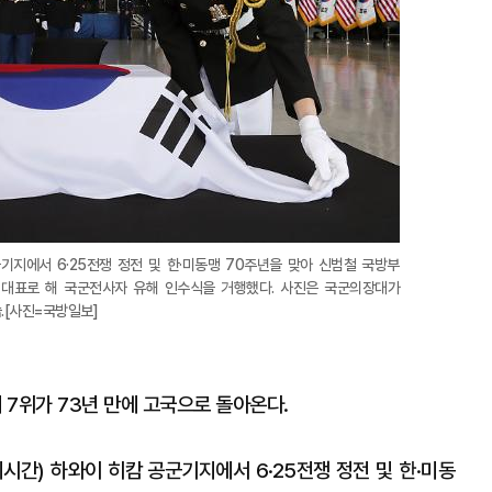
군기지에서 6·25전쟁 정전 및 한·미동맹 70주년을 맞아 신범철 국방부
 대표로 해 국군전사자 유해 인수식을 거행했다. 사진은 국군의장대가
.[사진=국방일보]
 7위가 73년 만에 고국으로 돌아온다.
지시간) 하와이 히캄 공군기지에서 6·25전쟁 정전 및 한·미동