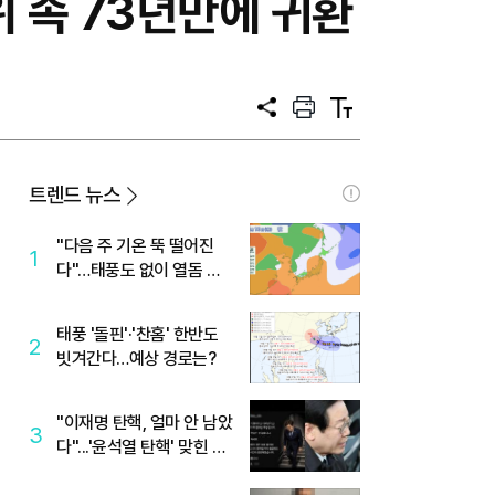
 속 73년만에 귀환
공
프
텍
유
린
스
트
트
크
기
트렌드 뉴스
"다음 주 기온 뚝 떨어진
1
다"…태풍도 없이 열돔 박
살 낸 '이것'
태풍 '돌핀'·'찬홈' 한반도
2
빗겨간다…예상 경로는?
"이재명 탄핵, 얼마 안 남았
3
다"...'윤석열 탄핵' 맞힌 무
당, '성지글' 등장