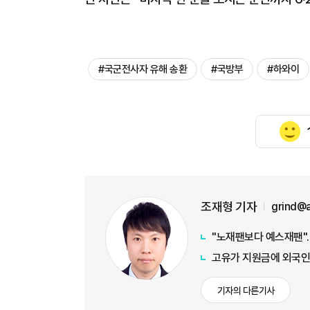
#국군전사자 유해 송환
#국방부
#하와이
조재형 기자
grind@
"노재팬보다 예스재팬"…
고유가 지원금에 외국인
기자의 다른기사