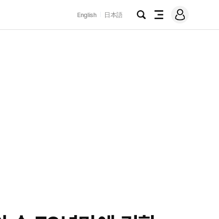
로
English
日本語
그
검
전
인
색
체
메
뉴