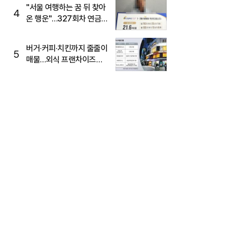
"서울 여행하는 꿈 뒤 찾아
4
온 행운"…327회차 연금
복권720+ 당첨번호조회
주목
버거·커피·치킨까지 줄줄이
5
매물…외식 프랜차이즈
M&A '활기'