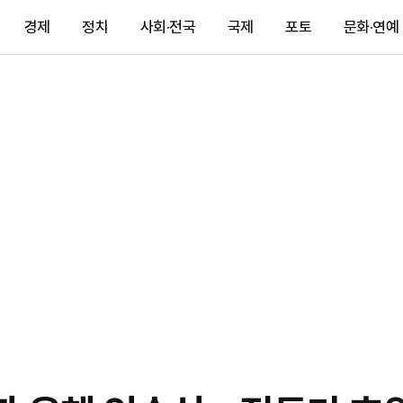
경제
정치
사회·전국
국제
포토
문화·연예