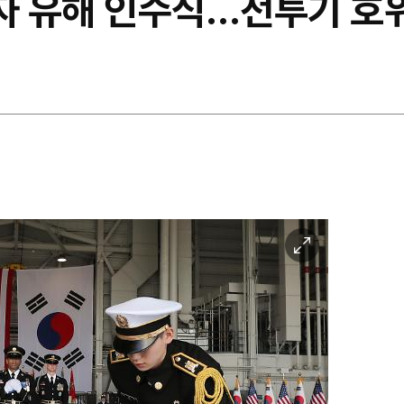
자 유해 인수식…전투기 호위
이
미
지
확
대