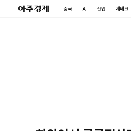
아
중국
AI
산업
재테크
주
경
제