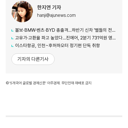
한지연 기자
hanji@ajunews.com
볼보·BMW·벤츠·BYD 총출격...하반기 신차 '별들의 전쟁'
고유가·고환율 파고 높았다…진에어, 2분기 731억원 영업적자
이스타항공, 인천~후허하오터 정기편 단독 취항
기자의 다른기사
©'5개국어 글로벌 경제신문' 아주경제. 무단전재·재배포 금지