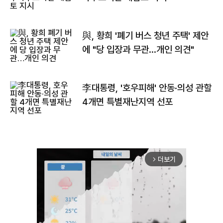
與, 황희 '폐기 버스 청년 주택' 제안
에 "당 입장과 무관…개인 의견"
李대통령, '호우피해' 안동·의성 관할
4개면 특별재난지역 선포
더보기
arrow_forward_ios