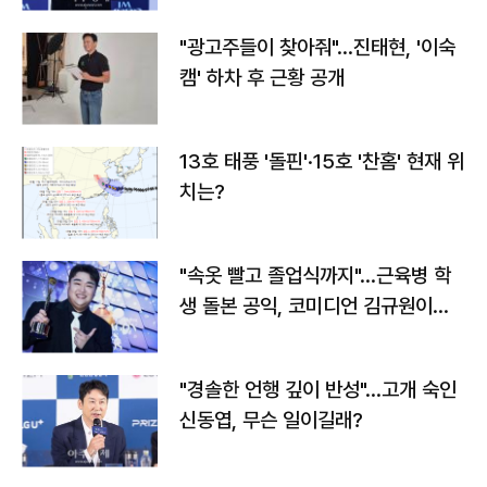
"광고주들이 찾아줘"…진태현, '이숙
캠' 하차 후 근황 공개
13호 태풍 '돌핀'·15호 '찬홈' 현재 위
치는?
"속옷 빨고 졸업식까지"…근육병 학
생 돌본 공익, 코미디언 김규원이었
다
"경솔한 언행 깊이 반성"…고개 숙인
신동엽, 무슨 일이길래?