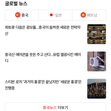
글로벌 뉴스
중국
일본
베트남
희토류 다음은 광모듈…중국이 움켜쥔 새로운 전략자
산
중국산 에어콘을 웃돈 주고 산다...유럽 열광시킨 메이
디
스티븐 로치 '과거의 홍콩'은 끝났지만 '새로운 홍콩'은
진행중
중국뉴스
더보기