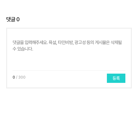
댓글
0
0
/ 300
등록