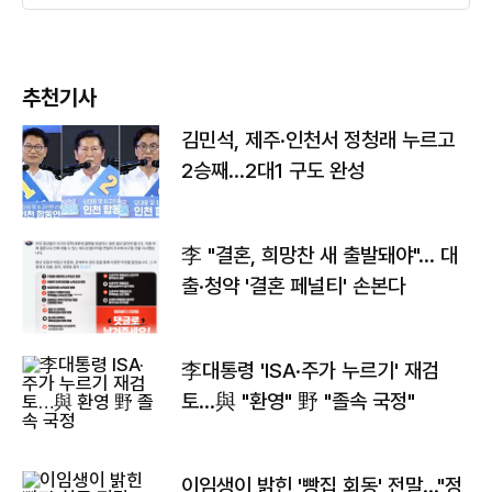
추천기사
김민석, 제주·인천서 정청래 누르고
2승째…2대1 구도 완성
李 "결혼, 희망찬 새 출발돼야"… 대
출·청약 '결혼 페널티' 손본다
李대통령 'ISA·주가 누르기' 재검
토…與 "환영" 野 "졸속 국정"
이임생이 밝힌 '빵집 회동' 전말…"정