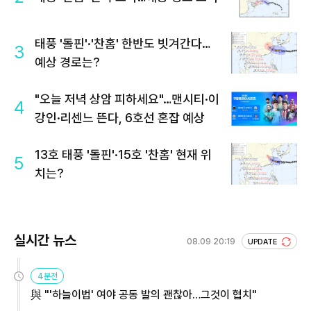
태풍 '돌핀'·'찬홈' 한반도 빗겨간다…
3
예상 경로는?
"오늘 저녁 상암 피하세요"…맨시티·이
4
강인·리센느 뜬다, 6호선 혼잡 예상
13호 태풍 '돌핀'·15호 '찬홈' 현재 위
5
치는?
실시간 뉴스
08.09 20:19
UPDATE
4분전
與 "'하늘이법' 여야 공동 발의 괜찮아…그것이 협치"