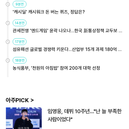
9분전
'캐시딜' 캐시워크 돈 버는 퀴즈, 정답은?
14분전
관세전쟁 '엔드게임' 윤곽 나오나…한국 新통상정책 교두보 활
용해야
17분전
섬유패션 글로벌 경쟁력 키운다…산업부 15개 과제 180억 지
원
18분전
농식품부, '천원의 아침밥' 참여 200개 대학 선정
아주PICK >
임영웅, 데뷔 10주년…"난 늘 부족한
사람이었다"