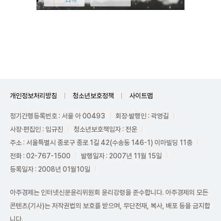
Unmute
개인정보처리방침
청소년보호정책
사이트맵
정기간행등록번호 : 서울 아 00493
회장·발행인 : 곽영길
사장·편집인 : 임규진
청소년보호책임자 : 전운
주소 : 서울특별시 종로구 종로 1길 42(수송동 146-1) 이마빌딩 11층
전화 : 02-767-1500
발행일자 : 2007년 11월 15일
등록일자 : 2008년 01월10일
아주경제는 인터넷신문윤리위원회 윤리강령을 준수합니다. 아주경제의 모든
콘텐츠(기사)는 저작권법의 보호를 받으며, 무단전재, 복사, 배포 등을 금지합
니다.