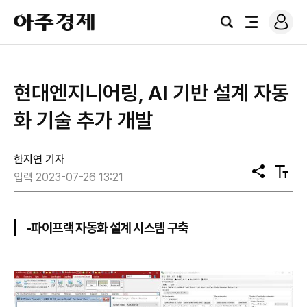
로
아
그
검
전
주
인
색
체
경
메
제
뉴
현대엔지니어링, AI 기반 설계 자동
화 기술 추가 개발
한지연 기자
공
텍
입력 2023-07-26 13:21
유
스
트
크
기
-파이프랙 자동화 설계 시스템 구축