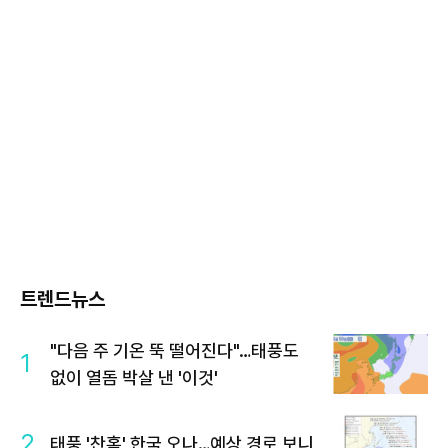
트렌드뉴스
"다음 주 기온 뚝 떨어진다"…태풍도
1
없이 열돔 박살 낸 '이것'
2
태풍 '찬홈' 한국 오나…예상 경로 보니