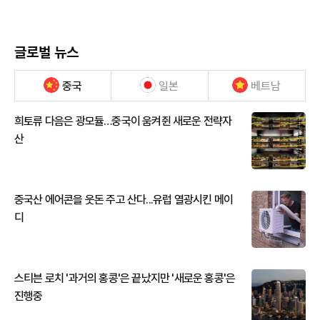
글로벌 뉴스
중국
일본
베트남
희토류 다음은 광모듈…중국이 움켜쥔 새로운 전략자
산
중국산 에어콘을 웃돈 주고 산다...유럽 열광시킨 메이
디
스티븐 로치 '과거의 홍콩'은 끝났지만 '새로운 홍콩'은
진행중