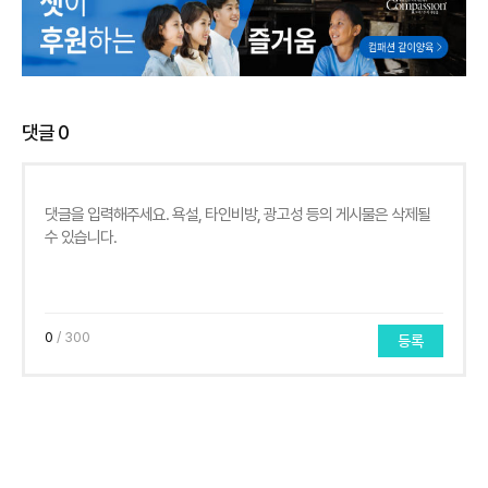
댓글
0
0
/ 300
등록