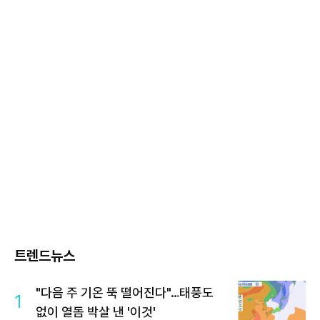
트렌드뉴스
"다음 주 기온 뚝 떨어진다"…태풍도
1
없이 열돔 박살 낸 '이것'