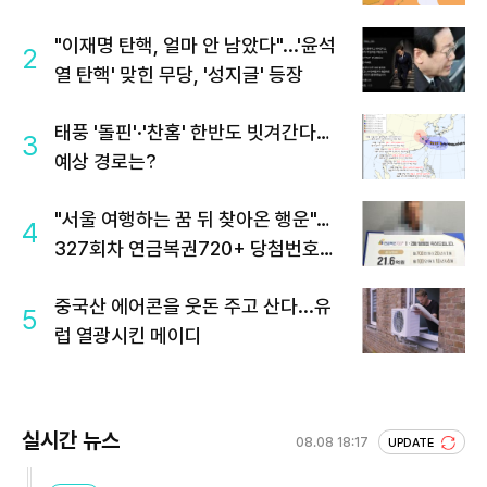
"이재명 탄핵, 얼마 안 남았다"...'윤석
2
열 탄핵' 맞힌 무당, '성지글' 등장
태풍 '돌핀'·'찬홈' 한반도 빗겨간다…
3
예상 경로는?
"서울 여행하는 꿈 뒤 찾아온 행운"…
4
327회차 연금복권720+ 당첨번호조
회 주목
중국산 에어콘을 웃돈 주고 산다...유
5
럽 열광시킨 메이디
실시간 뉴스
08.08 18:17
UPDATE