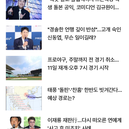
생 돌본 공익, 코미디언 김규원이었
다
"경솔한 언행 깊이 반성"…고개 숙인
신동엽, 무슨 일이길래?
프로야구, 주말까지 전 경기 취소…
11일 재개·오후 7시 경기 시작
태풍 '돌핀'·'찬홈' 한반도 빗겨간다…
예상 경로는?
이재룡 재판行…다시 떠오른 연예계
'사고 후 미조치' 사례