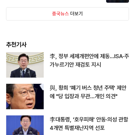
중국뉴스
더보기
추천기사
李, 정부 세제개편안에 제동…ISA·주
가누르기안 재검토 지시
與, 황희 '폐기 버스 청년 주택' 제안
에 "당 입장과 무관…개인 의견"
李대통령, '호우피해' 안동·의성 관할
4개면 특별재난지역 선포