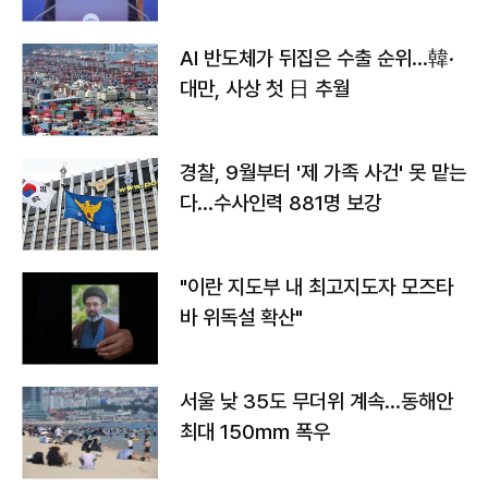
AI 반도체가 뒤집은 수출 순위…韓·
대만, 사상 첫 日 추월
경찰, 9월부터 '제 가족 사건' 못 맡는
다…수사인력 881명 보강
"이란 지도부 내 최고지도자 모즈타
바 위독설 확산"
서울 낮 35도 무더위 계속…동해안
최대 150㎜ 폭우