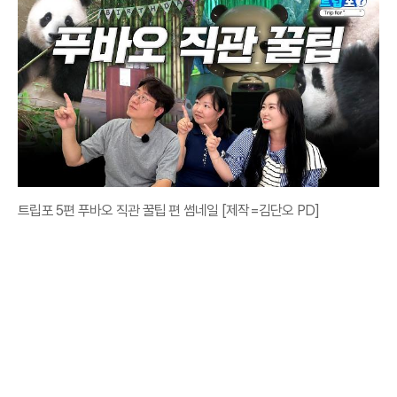
트립포 5편 푸바오 직관 꿀팁 편 썸네일 [제작=김단오 PD]