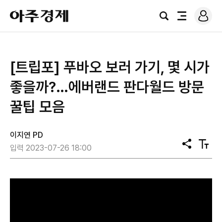
로
아
그
검
전
주
인
색
체
경
메
제
뉴
[트립포] 푸바오 보러 가기, 몇 시가
좋을까?…에버랜드 판다월드 방문
꿀팁 모음
이지연 PD
공
텍
입력 2023-07-26 18:00
유
스
트
크
기