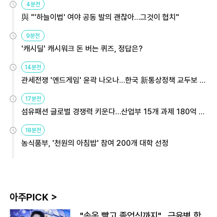
4분전
與 "'하늘이법' 여야 공동 발의 괜찮아…그것이 협치"
9분전
'캐시딜' 캐시워크 돈 버는 퀴즈, 정답은?
14분전
관세전쟁 '엔드게임' 윤곽 나오나…한국 新통상정책 교두보 활
용해야
17분전
섬유패션 글로벌 경쟁력 키운다…산업부 15개 과제 180억 지
원
18분전
농식품부, '천원의 아침밥' 참여 200개 대학 선정
아주PICK >
"속옷 빨고 졸업식까지"…근육병 학