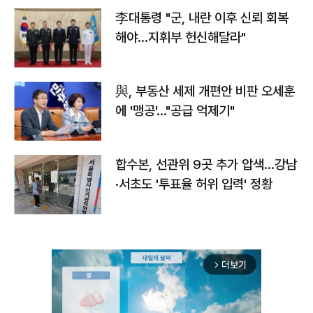
李대통령 "군, 내란 이후 신뢰 회복
해야…지휘부 헌신해달라"
與, 부동산 세제 개편안 비판 오세훈
에 '맹공'…"공급 억제기"
합수본, 선관위 9곳 추가 압색…강남
·서초도 '투표율 허위 입력' 정황
더보기
arrow_forward_ios