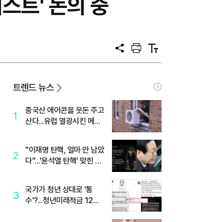
스트' 논의 중
공
프
텍
유
린
스
트
트
크
기
트렌드 뉴스
중국산 에어콘을 웃돈 주고
1
산다...유럽 열광시킨 메이
디
"이재명 탄핵, 얼마 안 남았
2
다"...'윤석열 탄핵' 맞힌 무
당, '성지글' 등장
국가가 청년 상대로 '통
3
수'?...청년미래적금 12%
준다더니 "응, 오류야"