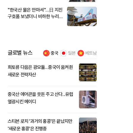
"한국산 물은 안마셔"…日 지진
구호품 보냈더니 비하한 누리
꾼
글로벌 뉴스
중국
일본
베트남
희토류 다음은 광모듈…중국이 움켜쥔
새로운 전략자산
중국산 에어콘을 웃돈 주고 산다...유럽
열광시킨 메이디
스티븐 로치 '과거의 홍콩'은 끝났지만
'새로운 홍콩'은 진행중