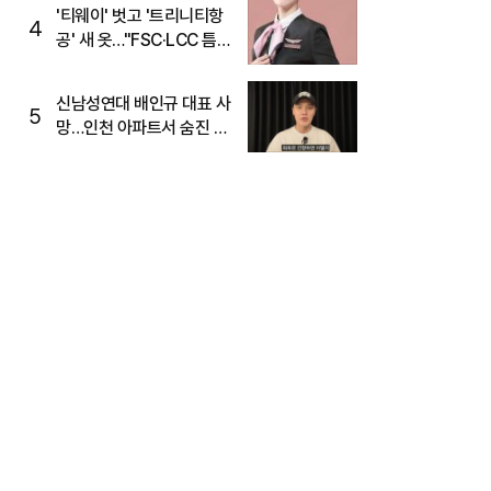
'티웨이' 벗고 '트리니티항
4
공' 새 옷…"FSC·LCC 틈
새, SSC 전략으로 공략"
신남성연대 배인규 대표 사
5
망…인천 아파트서 숨진 채
발견