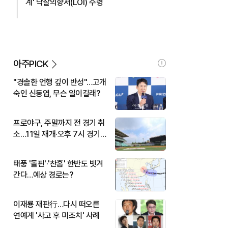
계' 낙찰의향서(LOI) 수령
아주PICK
"경솔한 언행 깊이 반성"…고개
숙인 신동엽, 무슨 일이길래?
프로야구, 주말까지 전 경기 취
소…11일 재개·오후 7시 경기
시작
태풍 '돌핀'·'찬홈' 한반도 빗겨
간다…예상 경로는?
이재룡 재판行…다시 떠오른
연예계 '사고 후 미조치' 사례