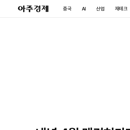
아
중국
AI
산업
재테크
주
경
제