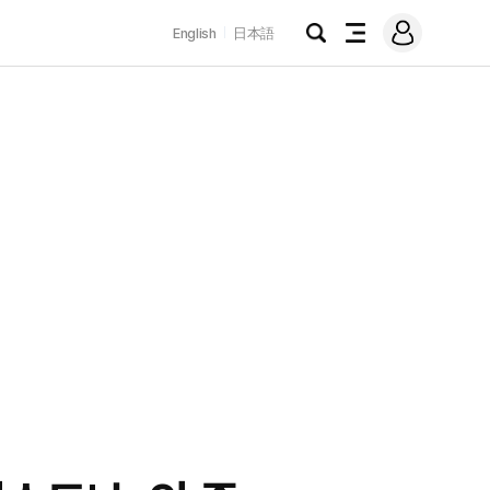
로
English
日本語
그
검
전
인
색
체
메
뉴