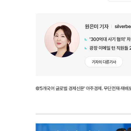
원은미 기자
silverb
'300억대 사기 혐의'
광장 이메일 턴 직원들 
기자의 다른기사
©'5개국어 글로벌 경제신문' 아주경제. 무단전재·재배