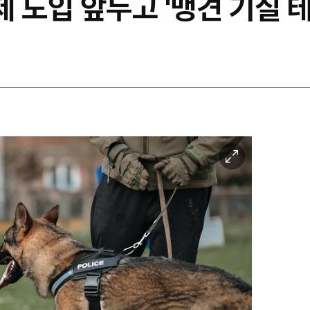
 도입 앞두고 '맹견 기질 테
이
미
지
확
대