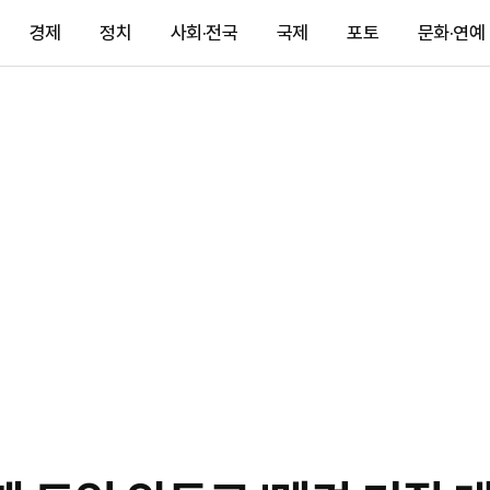
경제
정치
사회·전국
국제
포토
문화·연예