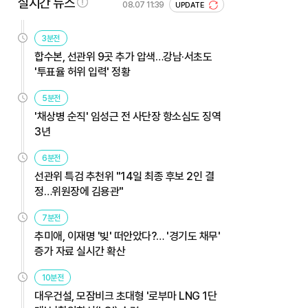
실시간 뉴스
08.07 11:39
UPDATE
3분전
합수본, 선관위 9곳 추가 압색…강남·서초도
'투표율 허위 입력' 정황
5분전
'채상병 순직' 임성근 전 사단장 항소심도 징역
3년
6분전
선관위 특검 추천위 "14일 최종 후보 2인 결
정…위원장에 김용관"
7분전
추미애, 이재명 '빚' 떠안았다?… '경기도 채무'
증가 자료 실시간 확산
10분전
대우건설, 모잠비크 초대형 '로부마 LNG 1단