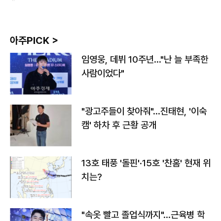
아주PICK >
임영웅, 데뷔 10주년…"난 늘 부족한
사람이었다"
"광고주들이 찾아줘"…진태현, '이숙
캠' 하차 후 근황 공개
13호 태풍 '돌핀'·15호 '찬홈' 현재 위
치는?
"속옷 빨고 졸업식까지"…근육병 학