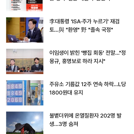
李대통령 'ISA·주가 누르기' 재검
토…與 "환영" 野 "졸속 국정"
이임생이 밝힌 '빵집 회동' 전말…"정
몽규, 홍명보로 하라 지시"
주유소 기름값 12주 연속 하락…L당
1800원대 유지
불볕더위에 온열질환자 202명 발
생…3명 숨져