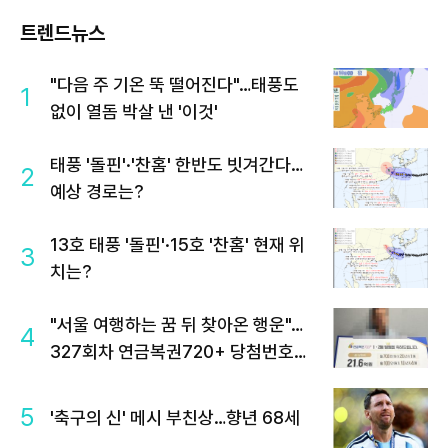
트렌드뉴스
"다음 주 기온 뚝 떨어진다"…태풍도
1
없이 열돔 박살 낸 '이것'
태풍 '돌핀'·'찬홈' 한반도 빗겨간다…
2
예상 경로는?
13호 태풍 '돌핀'·15호 '찬홈' 현재 위
3
치는?
"서울 여행하는 꿈 뒤 찾아온 행운"…
4
327회차 연금복권720+ 당첨번호조
회 주목
5
'축구의 신' 메시 부친상…향년 68세