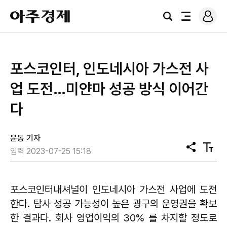
로
아
그
검
전
주
인
색
체
경
메
제
뉴
포스코인터, 인도네시아 가스전 사
업 도전…미얀마 성공 방식 이어간
다
윤동 기자
공
텍
입력 2023-07-25 15:18
유
스
트
크
기
포스코인터내셔널이 인도네시아 가스전 사업에 도전
한다. 탐사 성공 가능성이 높은 광구의 운영권을 확보
한 결과다. 회사 영업이익의 30% 를 차지할 정도로