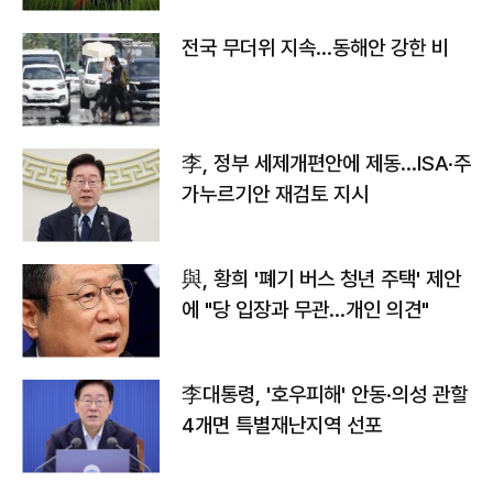
전국 무더위 지속…동해안 강한 비
李, 정부 세제개편안에 제동…ISA·주
가누르기안 재검토 지시
與, 황희 '폐기 버스 청년 주택' 제안
에 "당 입장과 무관…개인 의견"
李대통령, '호우피해' 안동·의성 관할
4개면 특별재난지역 선포