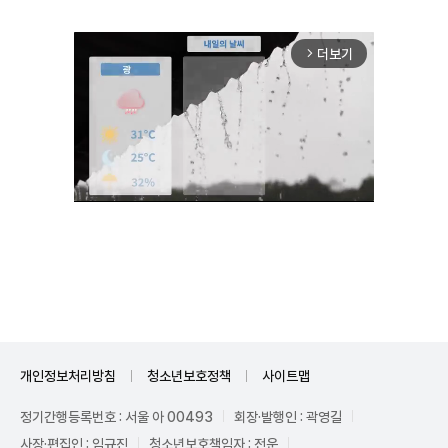
더보기
arrow_forward_ios
Unmute
개인정보처리방침
청소년보호정책
사이트맵
정기간행등록번호 : 서울 아 00493
회장·발행인 : 곽영길
사장·편집인 : 임규진
청소년보호책임자 : 전운