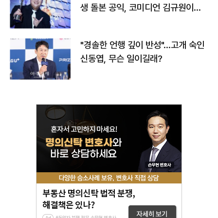
생 돌본 공익, 코미디언 김규원이었
다
"경솔한 언행 깊이 반성"…고개 숙인
신동엽, 무슨 일이길래?