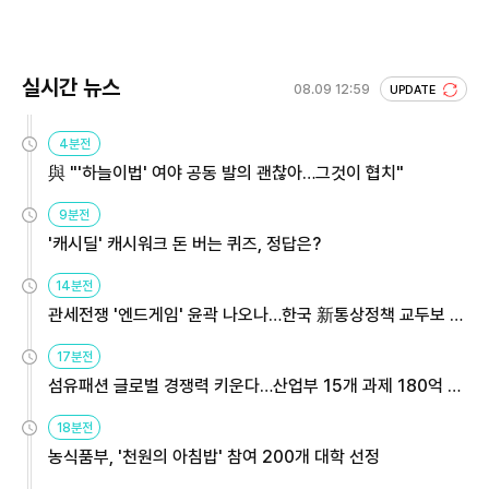
실시간 뉴스
08.09 12:59
UPDATE
4분전
與 "'하늘이법' 여야 공동 발의 괜찮아…그것이 협치"
9분전
'캐시딜' 캐시워크 돈 버는 퀴즈, 정답은?
14분전
관세전쟁 '엔드게임' 윤곽 나오나…한국 新통상정책 교두보 활
용해야
17분전
섬유패션 글로벌 경쟁력 키운다…산업부 15개 과제 180억 지
원
18분전
농식품부, '천원의 아침밥' 참여 200개 대학 선정