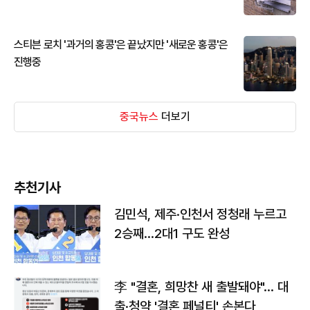
스티븐 로치 '과거의 홍콩'은 끝났지만 '새로운 홍콩'은
진행중
중국뉴스
더보기
추천기사
김민석, 제주·인천서 정청래 누르고
2승째…2대1 구도 완성
李 "결혼, 희망찬 새 출발돼야"… 대
출·청약 '결혼 페널티' 손본다