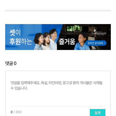
댓글
0
0
/ 300
등록