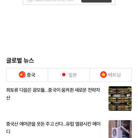
글로벌 뉴스
중국
일본
베트남
희토류 다음은 광모듈…중국이 움켜쥔 새로운 전략자
산
중국산 에어콘을 웃돈 주고 산다...유럽 열광시킨 메이
디