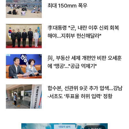
최대 150㎜ 폭우
李대통령 "군, 내란 이후 신뢰 회복
해야…지휘부 헌신해달라"
與, 부동산 세제 개편안 비판 오세훈
에 '맹공'…"공급 억제기"
합수본, 선관위 9곳 추가 압색…강남
·서초도 '투표율 허위 입력' 정황