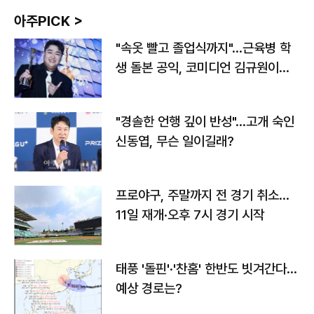
아주PICK >
"속옷 빨고 졸업식까지"…근육병 학
생 돌본 공익, 코미디언 김규원이었
다
"경솔한 언행 깊이 반성"…고개 숙인
신동엽, 무슨 일이길래?
프로야구, 주말까지 전 경기 취소…
11일 재개·오후 7시 경기 시작
태풍 '돌핀'·'찬홈' 한반도 빗겨간다…
예상 경로는?