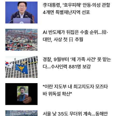
李대통령, '호우피해' 안동·의성 관할
4개면 특별재난지역 선포
AI 반도체가 뒤집은 수출 순위…韓·
대만, 사상 첫 日 추월
경찰, 9월부터 '제 가족 사건' 못 맡는
다…수사인력 881명 보강
"이란 지도부 내 최고지도자 모즈타
바 위독설 확산"
서울 낮 35도 무더위 계속…동해안