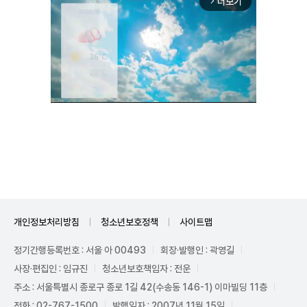
더보기
arrow_forward_ios
Unmute
개인정보처리방침
청소년보호정책
사이트맵
정기간행등록번호 : 서울 아 00493
회장·발행인 : 곽영길
사장·편집인 : 임규진
청소년보호책임자 : 전운
주소 : 서울특별시 종로구 종로 1길 42(수송동 146-1) 이마빌딩 11층
전화 : 02-767-1500
발행일자 : 2007년 11월 15일