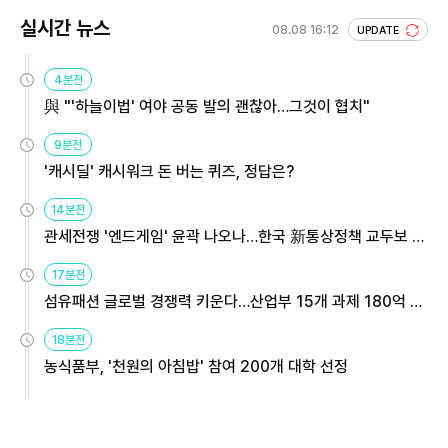
실시간 뉴스
08.08 16:12
UPDATE
4분전
與 "'하늘이법' 여야 공동 발의 괜찮아…그것이 협치"
9분전
'캐시딜' 캐시워크 돈 버는 퀴즈, 정답은?
14분전
관세전쟁 '엔드게임' 윤곽 나오나…한국 新통상정책 교두보 활
용해야
17분전
섬유패션 글로벌 경쟁력 키운다…산업부 15개 과제 180억 지
원
18분전
농식품부, '천원의 아침밥' 참여 200개 대학 선정