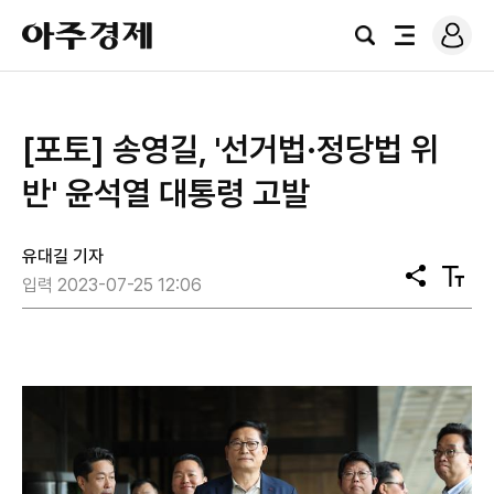
로
아
그
검
전
주
인
색
체
경
메
제
뉴
[포토] 송영길, '선거법·정당법 위
반' 윤석열 대통령 고발
유대길 기자
공
텍
입력 2023-07-25 12:06
유
스
트
크
기