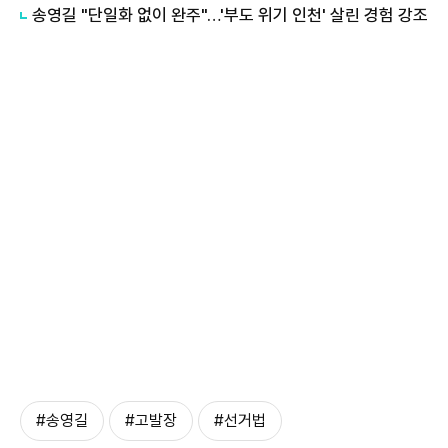
송영길 "단일화 없이 완주"…'부도 위기 인천' 살린 경험 강조
#송영길
#고발장
#선거법