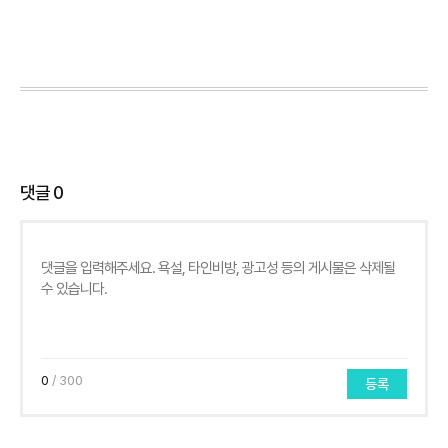
댓글
0
0
/ 300
등록