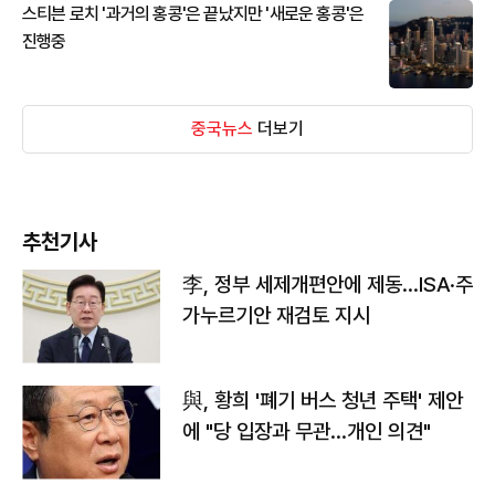
스티븐 로치 '과거의 홍콩'은 끝났지만 '새로운 홍콩'은
진행중
중국뉴스
더보기
추천기사
李, 정부 세제개편안에 제동…ISA·주
가누르기안 재검토 지시
與, 황희 '폐기 버스 청년 주택' 제안
에 "당 입장과 무관…개인 의견"