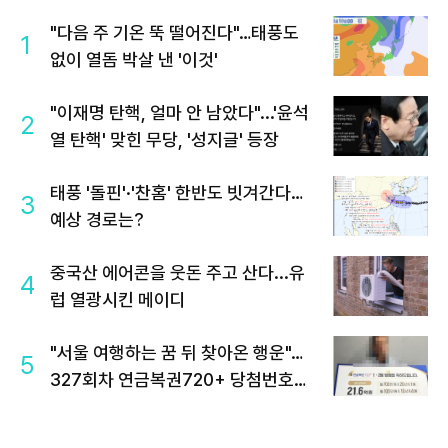
"다음 주 기온 뚝 떨어진다"…태풍도
1
없이 열돔 박살 낸 '이것'
"이재명 탄핵, 얼마 안 남았다"...'윤석
2
열 탄핵' 맞힌 무당, '성지글' 등장
태풍 '돌핀'·'찬홈' 한반도 빗겨간다…
3
예상 경로는?
중국산 에어콘을 웃돈 주고 산다...유
4
럽 열광시킨 메이디
"서울 여행하는 꿈 뒤 찾아온 행운"…
5
327회차 연금복권720+ 당첨번호조
회 주목