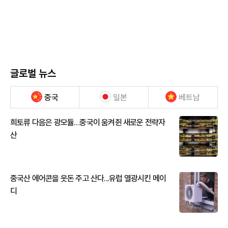
글로벌 뉴스
중국
일본
베트남
희토류 다음은 광모듈…중국이 움켜쥔 새로운 전략자
산
중국산 에어콘을 웃돈 주고 산다...유럽 열광시킨 메이
디