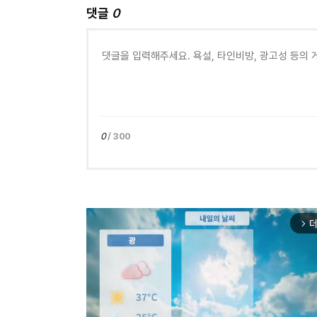
댓글
0
0
/ 300
더
arrow_forward_ios