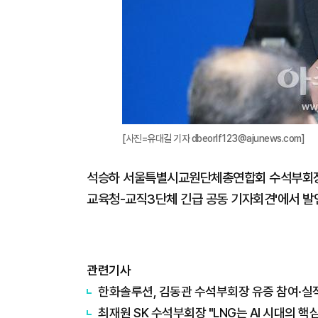
[사진=유대길 기자 dbeorlf123@ajunews.com]
석승하 서울특별시교원단체총연합회 수석부회장이
교육청-교직3단체 긴급 공동 기자회견'에서 발언하
관련기사
한화솔루션, 김동관 수석부회장 유증 참여·실적
최재원 SK 수석부회장 "LNG는 AI 시대의 핵