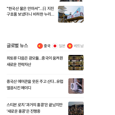
"한국산 물은 안마셔"…日 지진
구호품 보냈더니 비하한 누리
꾼
글로벌 뉴스
중국
일본
베트남
희토류 다음은 광모듈…중국이 움켜쥔
새로운 전략자산
중국산 에어콘을 웃돈 주고 산다...유럽
열광시킨 메이디
스티븐 로치 '과거의 홍콩'은 끝났지만
'새로운 홍콩'은 진행중