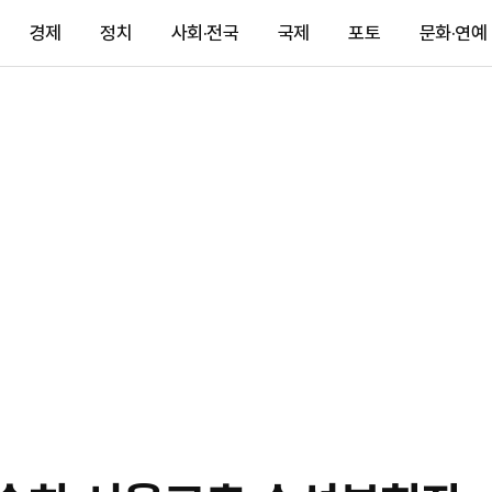
경제
정치
사회·전국
국제
포토
문화·연예