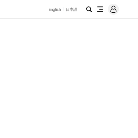
로
English
日本語
그
검
전
인
색
체
메
뉴