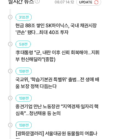
실시간 뉴스
08.07 14:12
UPDATE
31초전
현금 88조 쌓인 SK하이닉스, 국내 채권시장
'큰손' 됐다…최대 40조 투자
5분전
李대통령 "군, 내란 이후 신뢰 회복해야…지휘
부 헌신해달라"(종합)
13분전
국교위, '학습기본권 특별위' 출범…전 생애 배
움 보장 정책 다듬는다
13분전
중견기업 만난 노동장관 "지역경제·일자리 핵
심축"…청년채용 등 논의
13분전
[광화문갤러리] 서울대공원 동물들의 여름나