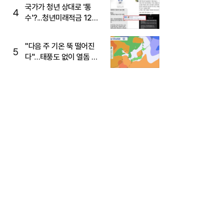
주목
국가가 청년 상대로 '통
4
수'?...청년미래적금 12%
준다더니 "응, 오류야"
"다음 주 기온 뚝 떨어진
5
다"…태풍도 없이 열돔 박
살 낸 '이것'