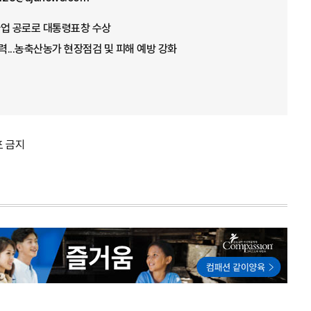
념사업 공로로 대통령표창 수상
총력...농축산농가 현장점검 및 피해 예방 강화
포 금지