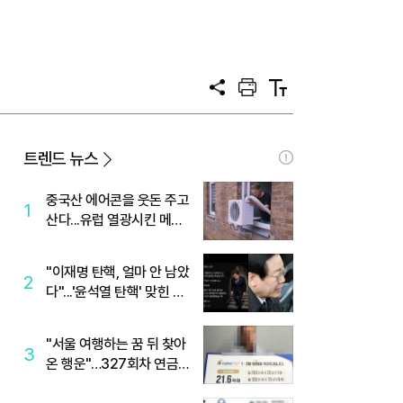
공
프
텍
유
린
스
트
트
크
기
트렌드 뉴스
중국산 에어콘을 웃돈 주고
1
산다...유럽 열광시킨 메이
디
"이재명 탄핵, 얼마 안 남았
2
다"...'윤석열 탄핵' 맞힌 무
당, '성지글' 등장
"서울 여행하는 꿈 뒤 찾아
3
온 행운"…327회차 연금
복권720+ 당첨번호조회