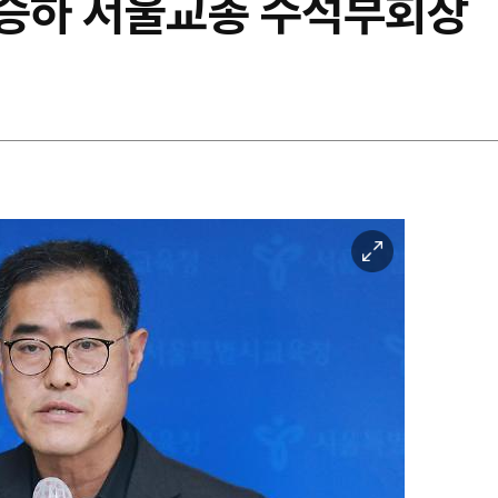
석승하 서울교총 수석부회장
이
미
지
확
대