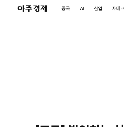
아
중국
AI
산업
재테크
주
경
제