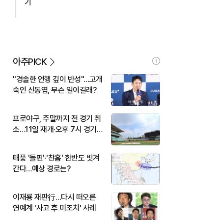
기
아주PICK
"경솔한 언행 깊이 반성"…고개
숙인 신동엽, 무슨 일이길래?
프로야구, 주말까지 전 경기 취
소…11일 재개·오후 7시 경기
시작
태풍 '돌핀'·'찬홈' 한반도 빗겨
간다…예상 경로는?
이재룡 재판行…다시 떠오른
연예계 '사고 후 미조치' 사례