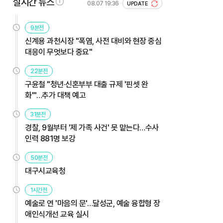
실시간 뉴스
08.07 19:36
UPDATE
9분전
신계용 과천시장 "폭염, 사전 대비와 현장 중심
대응이 무엇보다 중요"
22분전
구윤철 "청년·신혼부부 대출 규제 '핀셋 완
화'"…추가 대책 예고
31분전
경찰, 9월부터 '제 가족 사건' 못 맡는다…수사
인력 881명 보강
50분전
대구시교육청
1시간전
예술로 연 '마음의 문'…달성군, 예술 융합형 장
애인식개선 교육 실시