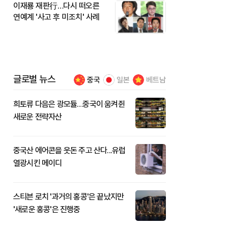
이재룡 재판行…다시 떠오른
연예계 '사고 후 미조치' 사례
글로벌 뉴스
중국
일본
베트남
희토류 다음은 광모듈…중국이 움켜쥔
새로운 전략자산
중국산 에어콘을 웃돈 주고 산다...유럽
열광시킨 메이디
스티븐 로치 '과거의 홍콩'은 끝났지만
'새로운 홍콩'은 진행중