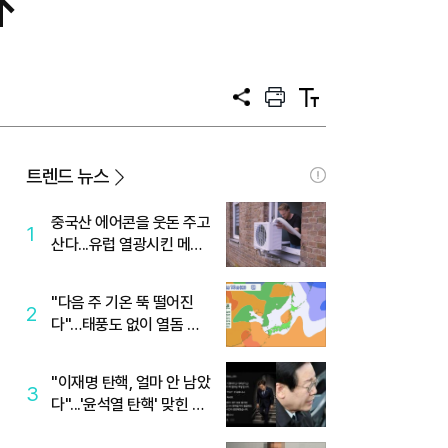
↑
공
프
텍
유
린
스
트
트
크
기
트렌드 뉴스
중국산 에어콘을 웃돈 주고
1
산다...유럽 열광시킨 메이
디
"다음 주 기온 뚝 떨어진
2
다"…태풍도 없이 열돔 박
살 낸 '이것'
"이재명 탄핵, 얼마 안 남았
3
다"...'윤석열 탄핵' 맞힌 무
당, '성지글' 등장