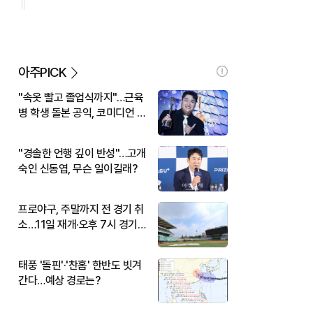
아주PICK
"속옷 빨고 졸업식까지"…근육
병 학생 돌본 공익, 코미디언 김
규원이었다
"경솔한 언행 깊이 반성"…고개
숙인 신동엽, 무슨 일이길래?
프로야구, 주말까지 전 경기 취
소…11일 재개·오후 7시 경기
시작
태풍 '돌핀'·'찬홈' 한반도 빗겨
간다…예상 경로는?