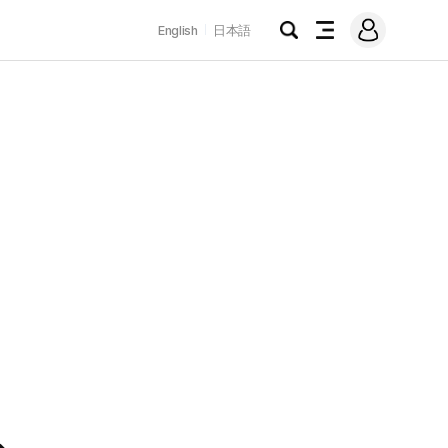
로
English
日本語
그
검
전
인
색
체
메
뉴