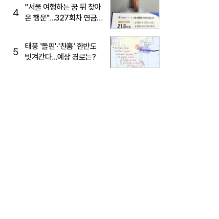
"서울 여행하는 꿈 뒤 찾아
4
온 행운"…327회차 연금
복권720+ 당첨번호조회
주목
태풍 '돌핀'·'찬홈' 한반도
5
빗겨간다…예상 경로는?