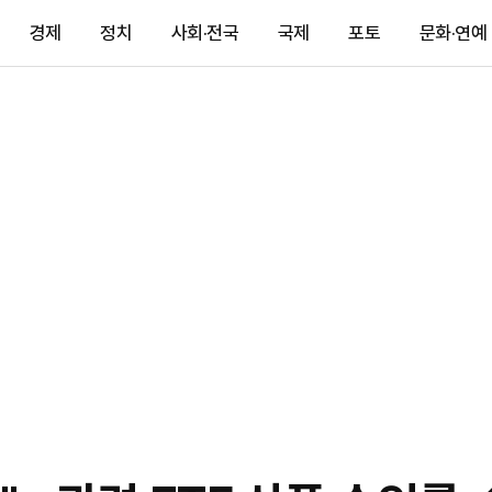
경제
정치
사회·전국
국제
포토
문화·연예