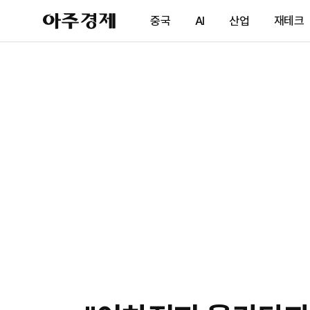
아
중국
AI
산업
재테크
주
경
제