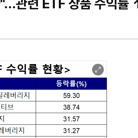
…관련 ETF 상품 수익률 
이
미
지
확
대