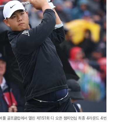
지
확
대
버풀 골프클럽에서 열린 제151회 디 오픈 챔피언십 최종 4라운드 4번