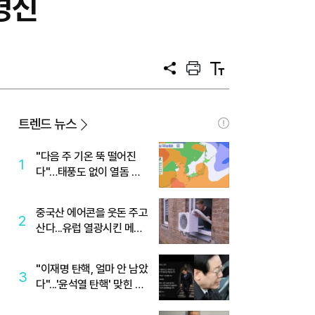
경신
공
프
텍
유
린
스
트
트
크
기
트렌드 뉴스
"다음 주 기온 뚝 떨어진
1
다"…태풍도 없이 열돔 박
살 낸 '이것'
중국산 에어콘을 웃돈 주고
2
산다...유럽 열광시킨 메이
디
"이재명 탄핵, 얼마 안 남았
3
다"...'윤석열 탄핵' 맞힌 무
당, '성지글' 등장