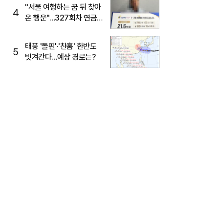
"서울 여행하는 꿈 뒤 찾아
4
온 행운"…327회차 연금
복권720+ 당첨번호조회
주목
태풍 '돌핀'·'찬홈' 한반도
5
빗겨간다…예상 경로는?