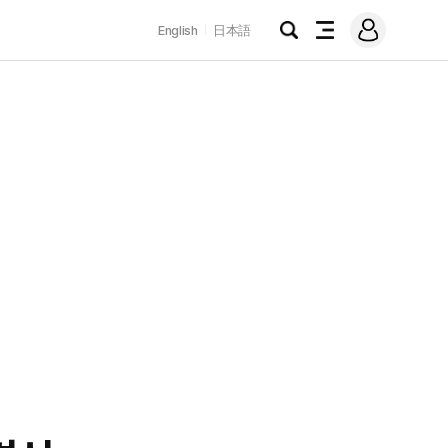
로
English
日本語
그
검
전
인
색
체
메
뉴