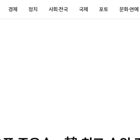
경제
정치
사회·전국
국제
포토
문화·연예