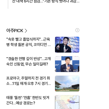
산 대책 6시간 점검…"기존 방식 벗어나 과감
히 실행" 外
아주PICK
"속옷 빨고 졸업식까지"…근육
병 학생 돌본 공익, 코미디언 김
규원이었다
"경솔한 언행 깊이 반성"…고개
숙인 신동엽, 무슨 일이길래?
프로야구, 주말까지 전 경기 취
소…11일 재개·오후 7시 경기
시작
태풍 '돌핀'·'찬홈' 한반도 빗겨
간다…예상 경로는?