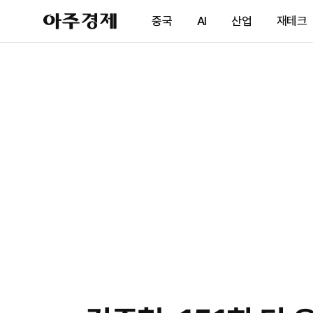
아
중국
AI
산업
재테크
주
경
제