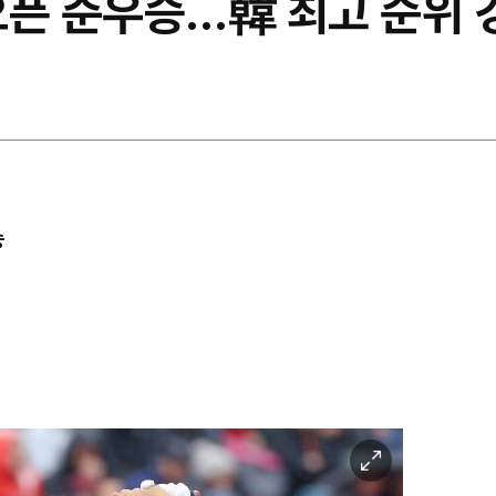
디 오픈 준우승…韓 최고 순위 
승
이
미