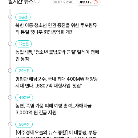
실시간 뉴스
08.07 22:40
UPDATE
2분전
북한 아동·청소년 인권 증진을 위한 투포원뮤
직 통일 꿈나무 희망음악회 개최
12분전
농협식품, '청소년 불법도박 근절' 릴레이 캠페
인 동참
29분전
명현관 해남군수, 국내 최대 400MW 태양광
시대 연다…6807억 대형사업 '첫삽'
49분전
농협, 폭염·가뭄 피해 예방 총력...재해자금
3,000억 원 긴급 지원
50분전
[아주경제 오늘의 뉴스 종합] 이 대통령, 부동