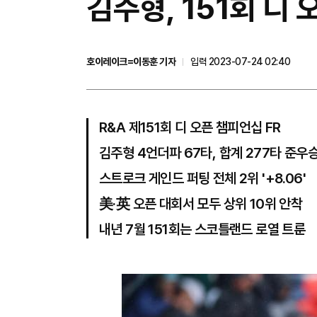
​김주형, 151회 
호이레이크=이동훈 기자
입력 2023-07-24 02:40
R&A 제151회 디 오픈 챔피언십 FR
김주형 4언더파 67타, 합계 277타 준우
스트로크 게인드 퍼팅 전체 2위 '+8.06'
美·英 오픈 대회서 모두 상위 10위 안착
내년 7월 151회는 스코틀랜드 로열 트룬