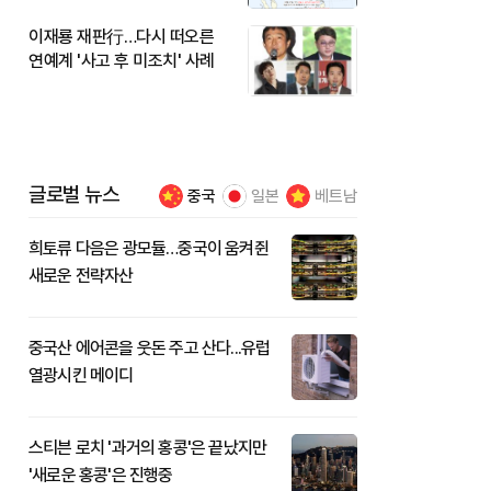
이재룡 재판行…다시 떠오른
연예계 '사고 후 미조치' 사례
글로벌 뉴스
중국
일본
베트남
희토류 다음은 광모듈…중국이 움켜쥔
새로운 전략자산
중국산 에어콘을 웃돈 주고 산다...유럽
열광시킨 메이디
스티븐 로치 '과거의 홍콩'은 끝났지만
'새로운 홍콩'은 진행중