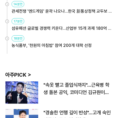
14분전
관세전쟁 '엔드게임' 윤곽 나오나…한국 新통상정책 교두보 활
용해야
17분전
섬유패션 글로벌 경쟁력 키운다…산업부 15개 과제 180억 지
원
18분전
농식품부, '천원의 아침밥' 참여 200개 대학 선정
아주PICK >
"속옷 빨고 졸업식까지"…근육병 학
생 돌본 공익, 코미디언 김규원이었
다
"경솔한 언행 깊이 반성"…고개 숙인