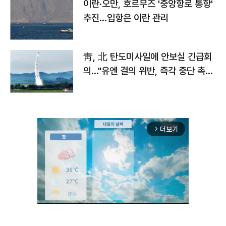
이란·오만, 호르무즈 '중앙항로 통항'
추진…입항은 이란 관리
靑, 北 탄도미사일에 안보실 긴급회
의…"유엔 결의 위반, 즉각 중단 촉
구"
더보기
arrow_forward_ios