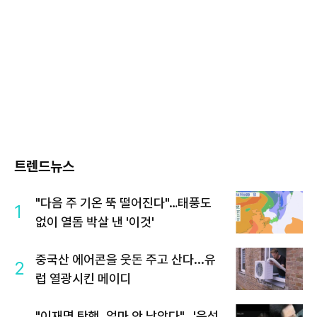
트렌드뉴스
"다음 주 기온 뚝 떨어진다"…태풍도
1
없이 열돔 박살 낸 '이것'
중국산 에어콘을 웃돈 주고 산다...유
2
럽 열광시킨 메이디
"이재명 탄핵, 얼마 안 남았다"...'윤석