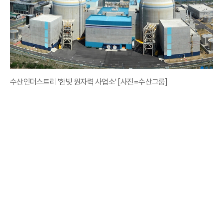
수산인더스트리 '한빛 원자력 사업소' [사진=수산그룹]