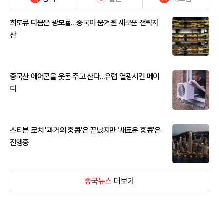
희토류 다음은 광모듈…중국이 움켜쥔 새로운 전략자
산
중국산 에어콘을 웃돈 주고 산다...유럽 열광시킨 메이
디
스티븐 로치 '과거의 홍콩'은 끝났지만 '새로운 홍콩'은
진행중
중국뉴스
더보기