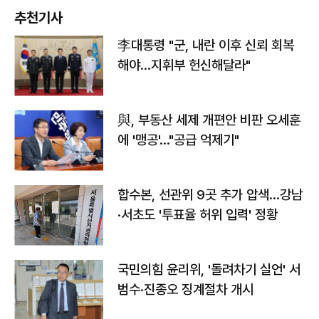
추천기사
李대통령 "군, 내란 이후 신뢰 회복
해야…지휘부 헌신해달라"
與, 부동산 세제 개편안 비판 오세훈
에 '맹공'…"공급 억제기"
합수본, 선관위 9곳 추가 압색…강남
·서초도 '투표율 허위 입력' 정황
국민의힘 윤리위, '돌려차기 실언' 서
범수·진종오 징계절차 개시