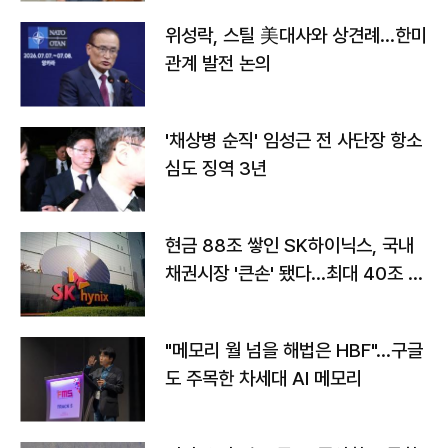
위성락, 스틸 美대사와 상견례…한미
관계 발전 논의
'채상병 순직' 임성근 전 사단장 항소
심도 징역 3년
현금 88조 쌓인 SK하이닉스, 국내
채권시장 '큰손' 됐다…최대 40조 투
자
"메모리 월 넘을 해법은 HBF"…구글
도 주목한 차세대 AI 메모리