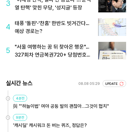
3
열 탄핵' 맞힌 무당, '성지글' 등장
태풍 '돌핀'·'찬홈' 한반도 빗겨간다…
4
예상 경로는?
"서울 여행하는 꿈 뒤 찾아온 행운"…
5
327회차 연금복권720+ 당첨번호조
회 주목
실시간 뉴스
08.08 05:29
UPDATE
4분전
與 "'하늘이법' 여야 공동 발의 괜찮아…그것이 협치"
9분전
'캐시딜' 캐시워크 돈 버는 퀴즈, 정답은?