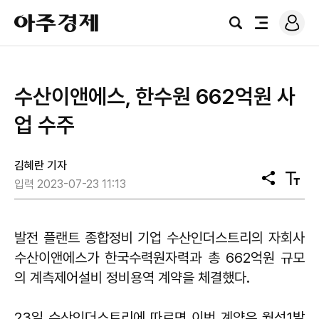
로
아
그
검
전
주
인
색
체
경
메
제
뉴
수산이앤에스, 한수원 662억원 사
업 수주
김혜란 기자
공
텍
입력 2023-07-23 11:13
유
스
트
크
기
발전 플랜트 종합정비 기업 수산인더스트리의 자회사
수산이앤에스가 한국수력원자력과 총 662억원 규모
의 계측제어설비 정비용역 계약을 체결했다.
23일 수산인더스트리에 따르면 이번 계약은 월성1발