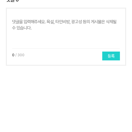
0
/ 300
등록