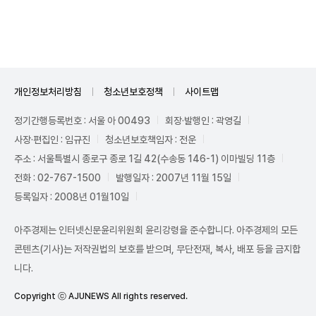
Unmute
개인정보처리방침
청소년보호정책
사이트맵
정기간행등록번호 : 서울 아 00493
회장·발행인 : 곽영길
사장·편집인 : 임규진
청소년보호책임자 : 전운
주소 : 서울특별시 종로구 종로 1길 42(수송동 146-1) 이마빌딩 11층
전화 : 02-767-1500
발행일자 : 2007년 11월 15일
등록일자 : 2008년 01월10일
아주경제는 인터넷신문윤리위원회 윤리강령을 준수합니다. 아주경제의 모든
콘텐츠(기사)는 저작권법의 보호를 받으며, 무단전재, 복사, 배포 등을 금지합
니다.
Copyright ⓒ AJUNEWS All rights reserved.