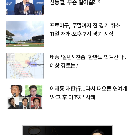
신동엽, 무슨 일이길래?
프로야구, 주말까지 전 경기 취소…
11일 재개·오후 7시 경기 시작
태풍 '돌핀'·'찬홈' 한반도 빗겨간다…
예상 경로는?
이재룡 재판行…다시 떠오른 연예계
'사고 후 미조치' 사례