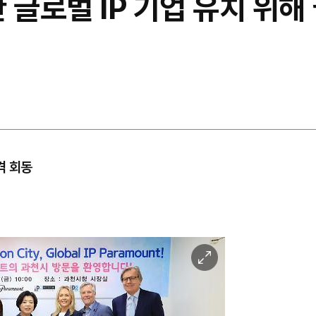
 글로벌 IP 기업 유치 위해
격 회동
이
미
지