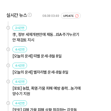
실시간 뉴스
08.08 03:49
UPDATE
2시간전
李, 정부 세제개편안에 제동…ISA·주가누르기
안 재검토 지시
4시간전
[오늘의 운세] 띠별 운세-8월 8일
4시간전
[오늘의 운세] 별자리별 운세-8월 8일
4시간전
[포토] 농협, 폭염·가뭄 피해 예방 총력…농가에
양수기 지원
4시간전
[포토] 김해 가뭄 피해 상황 점검하는 강호동