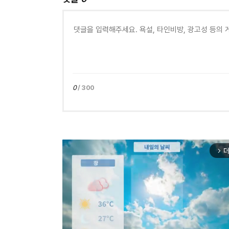
0
/ 300
더
arrow_forward_ios