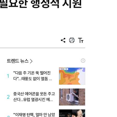
 필요한 행정적 지원
공
프
텍
유
린
스
트
트
크
기
트렌드 뉴스
"다음 주 기온 뚝 떨어진
1
다"…태풍도 없이 열돔 박
살 낸 '이것'
중국산 에어콘을 웃돈 주고
2
산다...유럽 열광시킨 메이
디
"이재명 탄핵, 얼마 안 남았