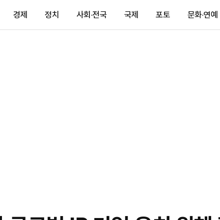
경제
정치
사회·전국
국제
포토
문화·연예