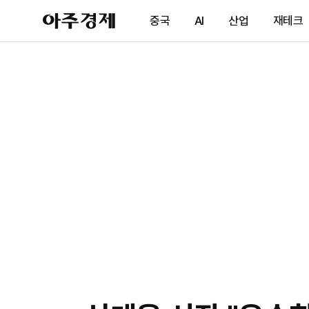
아
중국
AI
산업
재테크
주
경
제