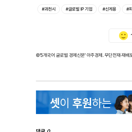
#과천시
#글로벌 IP 기업
#신계용
#
©'5개국어 글로벌 경제신문' 아주경제. 무단전재·재배
댓글
0