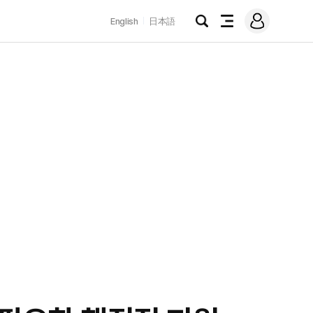
로
English
日本語
그
검
전
인
색
체
메
뉴