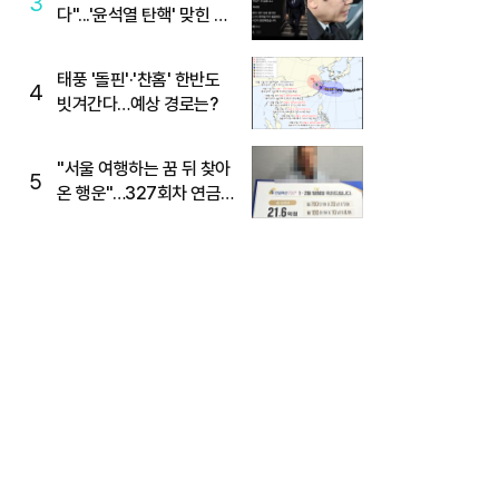
3
다"...'윤석열 탄핵' 맞힌 무
당, '성지글' 등장
태풍 '돌핀'·'찬홈' 한반도
4
빗겨간다…예상 경로는?
"서울 여행하는 꿈 뒤 찾아
5
온 행운"…327회차 연금
복권720+ 당첨번호조회
주목