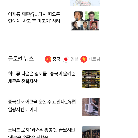
이재룡 재판行…다시 떠오른
연예계 '사고 후 미조치' 사례
글로벌 뉴스
중국
일본
베트남
희토류 다음은 광모듈…중국이 움켜쥔
새로운 전략자산
중국산 에어콘을 웃돈 주고 산다...유럽
열광시킨 메이디
스티븐 로치 '과거의 홍콩'은 끝났지만
'새로운 홍콩'은 진행중