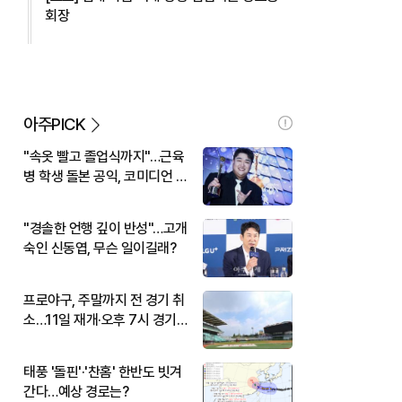
회장
아주PICK
"속옷 빨고 졸업식까지"…근육
병 학생 돌본 공익, 코미디언 김
규원이었다
"경솔한 언행 깊이 반성"…고개
숙인 신동엽, 무슨 일이길래?
프로야구, 주말까지 전 경기 취
소…11일 재개·오후 7시 경기
시작
태풍 '돌핀'·'찬홈' 한반도 빗겨
간다…예상 경로는?