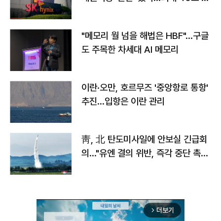
자
"메모리 월 넘을 해법은 HBF"…구글
도 주목한 차세대 AI 메모리
이란·오만, 호르무즈 '중앙항로 통항'
추진…입항은 이란 관리
靑, 北 탄도미사일에 안보실 긴급회
의…"유엔 결의 위반, 즉각 중단 촉
구"
더보기
arrow_forward_ios