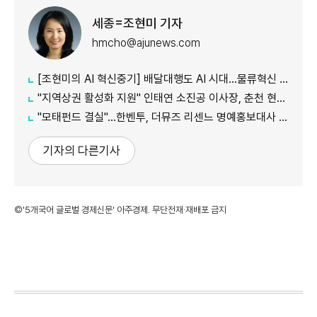
세종=조현미 기자
hmcho@ajunews.com
[조현미의 AI 혁신중기] 배달대행도 AI 시대…물류혁신 선도하는 부릉
"지역상권 활성화 지원" 인태연 소진공 이사장, 춘천 현장방문
"모태펀드 결실"…한벤투, 더뮤즈 리센느 명예홍보대사 임명
기자의 다른기사
©'5개국어 글로벌 경제신문' 아주경제. 무단전재·재배포 금지