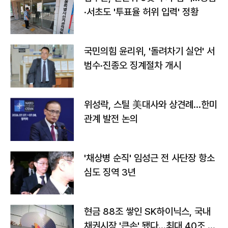
·서초도 '투표율 허위 입력' 정황
국민의힘 윤리위, '돌려차기 실언' 서
범수·진종오 징계절차 개시
위성락, 스틸 美대사와 상견례…한미
관계 발전 논의
'채상병 순직' 임성근 전 사단장 항소
심도 징역 3년
현금 88조 쌓인 SK하이닉스, 국내
채권시장 '큰손' 됐다…최대 40조 투