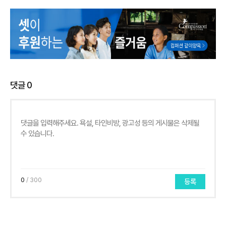
댓글
0
0
/ 300
등록