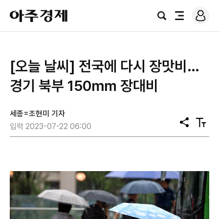
로
아
그
검
전
주
인
색
체
경
메
제
뉴
[오늘 날씨] 전국에 다시 장맛비…
경기 북부 150㎜ 장대비
세종=조현미 기자
공
텍
입력 2023-07-22 06:00
유
스
트
크
기