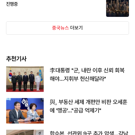
진행중
중국뉴스
더보기
추천기사
李대통령 "군, 내란 이후 신뢰 회복
해야…지휘부 헌신해달라"
與, 부동산 세제 개편안 비판 오세훈
에 '맹공'…"공급 억제기"
합수본, 선관위 9곳 추가 압색…강남