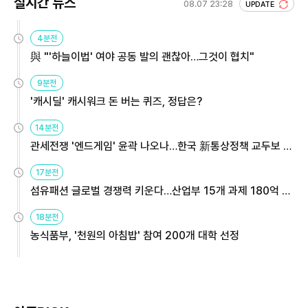
실시간 뉴스
08.07 23:28
UPDATE
4분전
與 "'하늘이법' 여야 공동 발의 괜찮아…그것이 협치"
9분전
'캐시딜' 캐시워크 돈 버는 퀴즈, 정답은?
14분전
관세전쟁 '엔드게임' 윤곽 나오나…한국 新통상정책 교두보 활
용해야
17분전
섬유패션 글로벌 경쟁력 키운다…산업부 15개 과제 180억 지
원
18분전
농식품부, '천원의 아침밥' 참여 200개 대학 선정