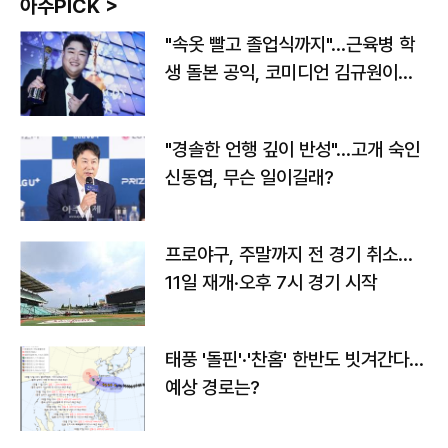
아주PICK >
"속옷 빨고 졸업식까지"…근육병 학
생 돌본 공익, 코미디언 김규원이었
다
"경솔한 언행 깊이 반성"…고개 숙인
신동엽, 무슨 일이길래?
프로야구, 주말까지 전 경기 취소…
11일 재개·오후 7시 경기 시작
태풍 '돌핀'·'찬홈' 한반도 빗겨간다…
예상 경로는?