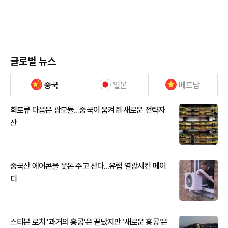
글로벌 뉴스
중국
일본
베트남
희토류 다음은 광모듈…중국이 움켜쥔 새로운 전략자
산
중국산 에어콘을 웃돈 주고 산다...유럽 열광시킨 메이
디
스티븐 로치 '과거의 홍콩'은 끝났지만 '새로운 홍콩'은