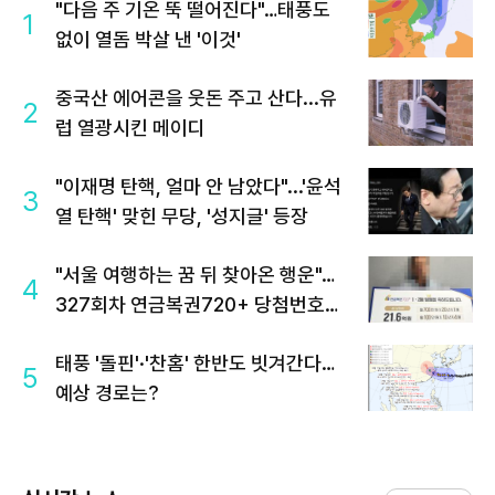
"다음 주 기온 뚝 떨어진다"…태풍도
1
없이 열돔 박살 낸 '이것'
중국산 에어콘을 웃돈 주고 산다...유
2
럽 열광시킨 메이디
"이재명 탄핵, 얼마 안 남았다"...'윤석
3
열 탄핵' 맞힌 무당, '성지글' 등장
"서울 여행하는 꿈 뒤 찾아온 행운"…
4
327회차 연금복권720+ 당첨번호조
회 주목
태풍 '돌핀'·'찬홈' 한반도 빗겨간다…
5
예상 경로는?