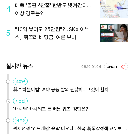
태풍 '돌핀'·'찬홈' 한반도 빗겨간다…
4
예상 경로는?
"10억 넣어도 25만원"?…SK하이닉
5
스, '쥐꼬리 배당금' 여론 보니
실시간 뉴스
08.10 01:04
UPDATE
4분전
與 "'하늘이법' 여야 공동 발의 괜찮아…그것이 협치"
9분전
'캐시딜' 캐시워크 돈 버는 퀴즈, 정답은?
14분전
관세전쟁 '엔드게임' 윤곽 나오나…한국 新통상정책 교두보 활