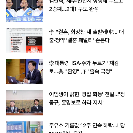
김민석, 제주·인천서 정청래 누르고
2승째…2대1 구도 완성
李 "결혼, 희망찬 새 출발돼야"… 대
출·청약 '결혼 페널티' 손본다
李대통령 'ISA·주가 누르기' 재검
토…與 "환영" 野 "졸속 국정"
이임생이 밝힌 '빵집 회동' 전말…"정
몽규, 홍명보로 하라 지시"
주유소 기름값 12주 연속 하락…L당