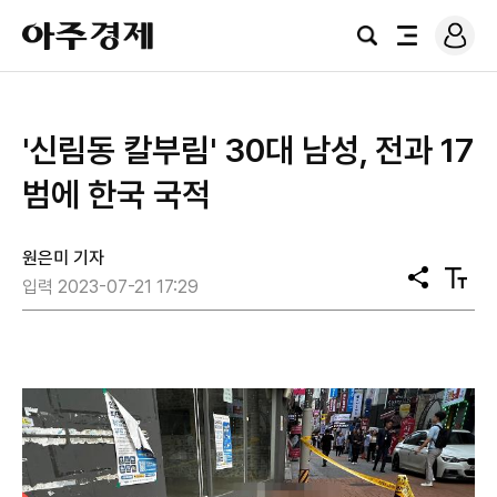
로
아
그
검
전
주
인
색
체
경
메
제
뉴
'신림동 칼부림' 30대 남성, 전과 17
범에 한국 국적
원은미 기자
공
텍
입력 2023-07-21 17:29
유
스
트
크
기