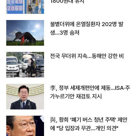
1800원대 유지
불볕더위에 온열질환자 202명 발
생…3명 숨져
전국 무더위 지속…동해안 강한 비
李, 정부 세제개편안에 제동…ISA·주
가누르기안 재검토 지시
與, 황희 '폐기 버스 청년 주택' 제안
에 "당 입장과 무관…개인 의견"