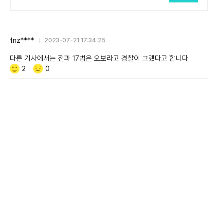
fnz****
2023-07-21 17:34:25
다른 기사에서는 전과 17범은 오보라고 경찰이 그랬다고 합니다
Like/Dislike
공
비
2
0
감
공
감