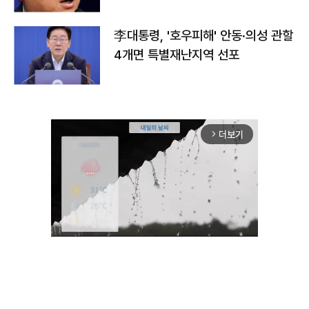
李대통령, '호우피해' 안동·의성 관할
4개면 특별재난지역 선포
더보기
arrow_forward_ios
Unmute