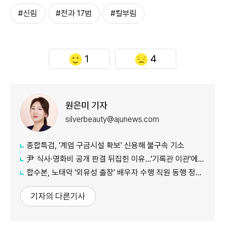
#신림
#전과 17범
#칼부림
1
4
원은미 기자
silverbeauty@ajunews.com
종합특검, '계엄 구금시설 확보' 신용해 불구속 기소
尹 식사·영화비 공개 판결 뒤집힌 이유…'기록관 이관'에 소송 실익 쟁점
합수본, 노태악 '외유성 출장' 배우자 수행 직원 동행 정황 포착
기자의 다른기사