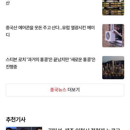
산
중국산 에어콘을 웃돈 주고 산다...유럽 열광시킨 메이
디
스티븐 로치 '과거의 홍콩'은 끝났지만 '새로운 홍콩'은
진행중
중국뉴스
더보기
추천기사