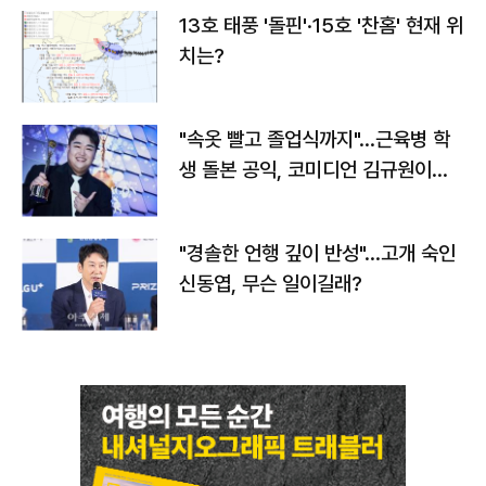
13호 태풍 '돌핀'·15호 '찬홈' 현재 위
치는?
"속옷 빨고 졸업식까지"…근육병 학
생 돌본 공익, 코미디언 김규원이었
다
"경솔한 언행 깊이 반성"…고개 숙인
신동엽, 무슨 일이길래?