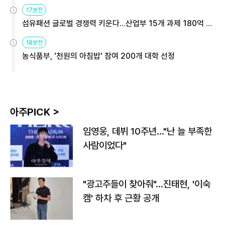
용해야
17분전
섬유패션 글로벌 경쟁력 키운다…산업부 15개 과제 180억 지
원
18분전
농식품부, '천원의 아침밥' 참여 200개 대학 선정
아주PICK >
임영웅, 데뷔 10주년…"난 늘 부족한
사람이었다"
"광고주들이 찾아줘"…진태현, '이숙
캠' 하차 후 근황 공개