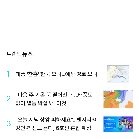
트렌드뉴스
1
태풍 '찬홈' 한국 오나…예상 경로 보니
"다음 주 기온 뚝 떨어진다"…태풍도
2
없이 열돔 박살 낸 '이것'
"오늘 저녁 상암 피하세요"…맨시티·이
3
강인·리센느 뜬다, 6호선 혼잡 예상