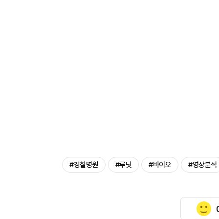
#경찰병원
#루닛
#바이오
#영상분석