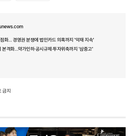
unews.com
재점화… 경영권 분쟁에 법인카드 의혹까지 '악재 지속'
기 본격화…약가인하·공시규제·투자위축까지 '삼중고'
포 금지