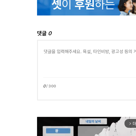
댓글
0
0
/ 300
더
arrow_forward_ios