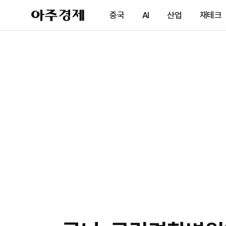
아
중국
AI
산업
재테크
주
경
제