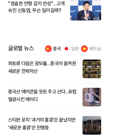
"경솔한 언행 깊이 반성"…고개
숙인 신동엽, 무슨 일이길래?
글로벌 뉴스
중국
일본
베트남
희토류 다음은 광모듈…중국이 움켜쥔
새로운 전략자산
중국산 에어콘을 웃돈 주고 산다...유럽
열광시킨 메이디
스티븐 로치 '과거의 홍콩'은 끝났지만
'새로운 홍콩'은 진행중