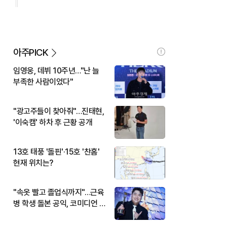
아주PICK
임영웅, 데뷔 10주년…"난 늘
부족한 사람이었다"
"광고주들이 찾아줘"…진태현,
'이숙캠' 하차 후 근황 공개
13호 태풍 '돌핀'·15호 '찬홈'
현재 위치는?
"속옷 빨고 졸업식까지"…근육
병 학생 돌본 공익, 코미디언 김
규원이었다