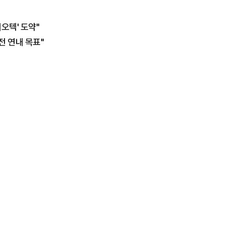
이오텍' 도약"
전 연내 목표"