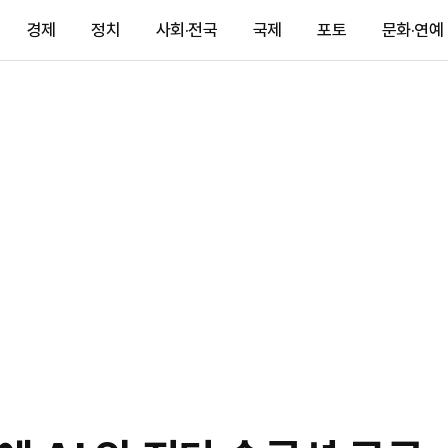
경제
정치
사회·전국
국제
포토
문화·연예