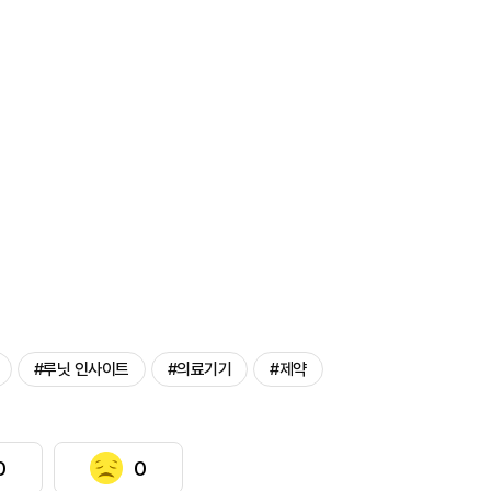
#루닛 인사이트
#의료기기
#제약
0
0