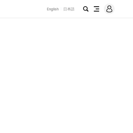
로
English
日本語
그
검
전
인
색
체
메
뉴