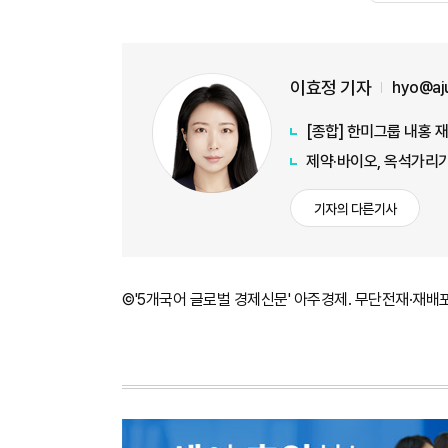
이효정 기자
hyo@aj
[종합] 한미그룹 내홍 
제약·바이오, 옥석가리
기자의 다른기사
©'5개국어 글로벌 경제신문' 아주경제. 무단전재·재배