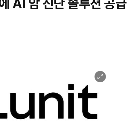
에 AI 암 진단 솔루션 공급
이
미
지
확
대