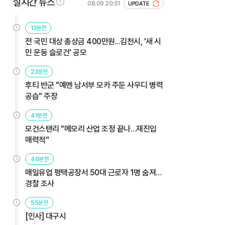
실시간 뉴스
08.09 20:51
UPDATE
13분전
전 국민 대상 총상금 400만원...김천시, '새 시
민 운동 슬로건' 공모
23분전
후티 반군 "예멘 남서부 모카 주둔 사우디 병력
공습" 주장
41분전
모건스탠리 "메모리 산업 조정 끝나…재진입
매력적"
46분전
매일유업 평택공장서 50대 근로자 1명 숨져…
경찰 조사
55분전
[인사] 대구시