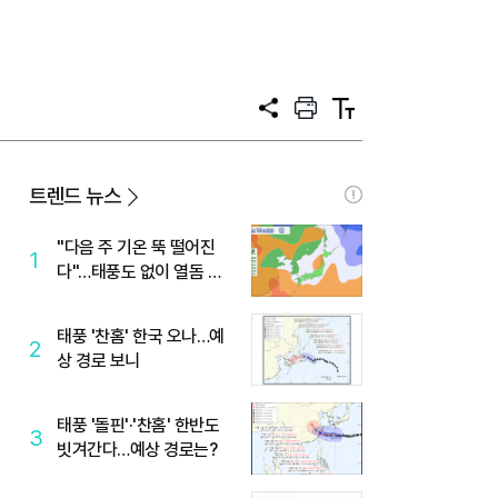
공
프
텍
유
린
스
트
트
크
기
트렌드 뉴스
"다음 주 기온 뚝 떨어진
1
다"…태풍도 없이 열돔 박
살 낸 '이것'
태풍 '찬홈' 한국 오나…예
2
상 경로 보니
태풍 '돌핀'·'찬홈' 한반도
3
빗겨간다…예상 경로는?