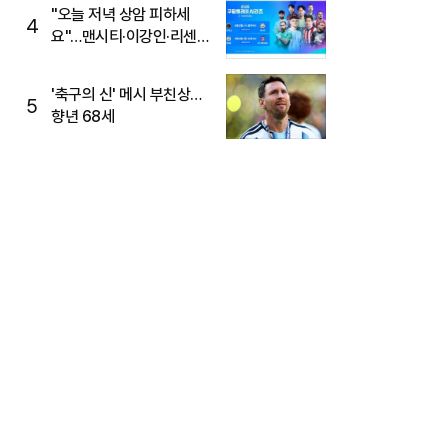
"오늘 저녁 상암 피하세
4
요"…맨시티·이강인·리센느
뜬다, 6호선 혼잡 예상
'축구의 신' 메시 부친상…
5
향년 68세