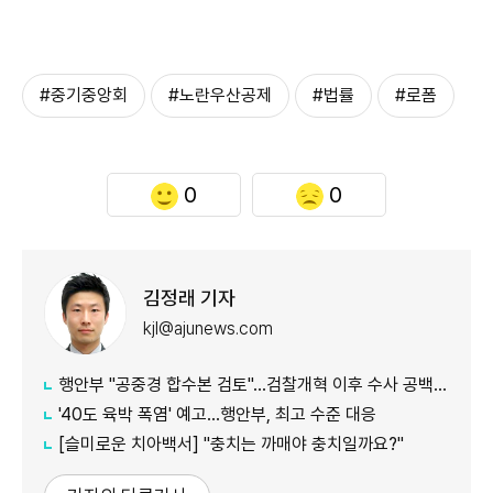
#중기중앙회
#노란우산공제
#법률
#로폼
0
0
김정래 기자
kjl@ajunews.com
행안부 "공중경 합수본 검토"…검찰개혁 이후 수사 공백 대응 나서
'40도 육박 폭염' 예고…행안부, 최고 수준 대응
[슬미로운 치아백서] "충치는 까매야 충치일까요?"