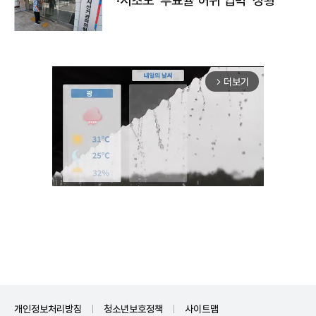
·서초도 '투표율 허위 입력' 정황
더보기
arrow_forward_ios
Mute
개인정보처리방침
청소년보호정책
사이트맵