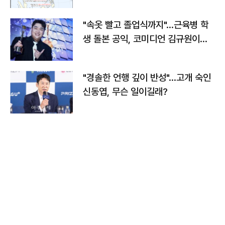
"속옷 빨고 졸업식까지"…근육병 학
생 돌본 공익, 코미디언 김규원이었
다
"경솔한 언행 깊이 반성"…고개 숙인
신동엽, 무슨 일이길래?