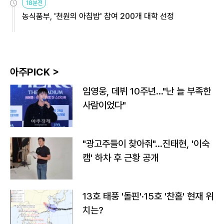
18분전
농식품부, '천원의 아침밥' 참여 200개 대학 선정
아주PICK >
임영웅, 데뷔 10주년…"난 늘 부족한
사람이었다"
"광고주들이 찾아줘"…진태현, '이숙
캠' 하차 후 근황 공개
13호 태풍 '돌핀'·15호 '찬홈' 현재 위
치는?