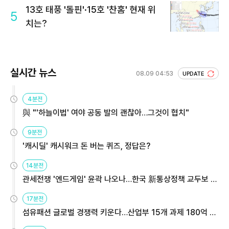
13호 태풍 '돌핀'·15호 '찬홈' 현재 위
5
치는?
실시간 뉴스
08.09 04:53
UPDATE
4분전
與 "'하늘이법' 여야 공동 발의 괜찮아…그것이 협치"
9분전
'캐시딜' 캐시워크 돈 버는 퀴즈, 정답은?
14분전
관세전쟁 '엔드게임' 윤곽 나오나…한국 新통상정책 교두보 활
용해야
17분전
섬유패션 글로벌 경쟁력 키운다…산업부 15개 과제 180억 지
원