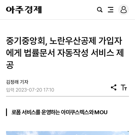
로
아
그
검
전
주
인
색
체
경
메
제
뉴
중기중앙회, 노란우산공제 가입자
에게 법률문서 자동작성 서비스 제
공
김정래 기자
공
텍
입력 2023-07-20 17:10
유
스
트
크
기
로폼 서비스를 운영하는 아미쿠스렉스와 MOU