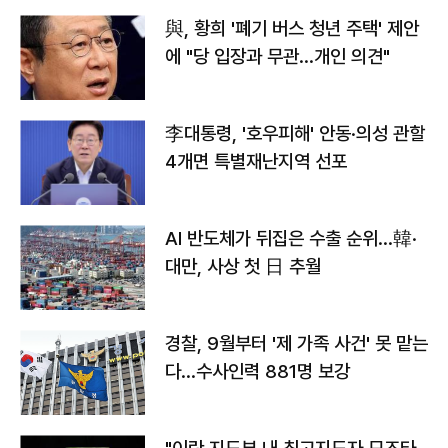
與, 황희 '폐기 버스 청년 주택' 제안
에 "당 입장과 무관…개인 의견"
李대통령, '호우피해' 안동·의성 관할
4개면 특별재난지역 선포
AI 반도체가 뒤집은 수출 순위…韓·
대만, 사상 첫 日 추월
경찰, 9월부터 '제 가족 사건' 못 맡는
다…수사인력 881명 보강