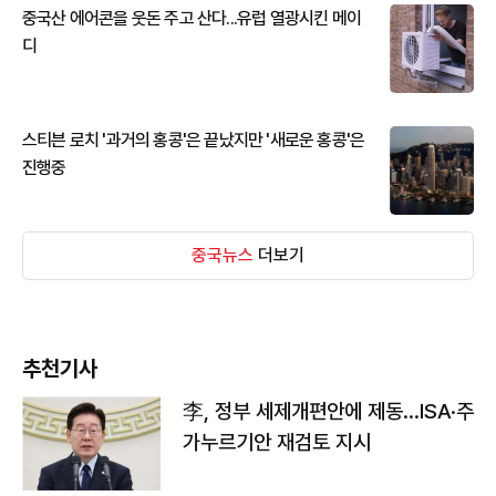
중국산 에어콘을 웃돈 주고 산다...유럽 열광시킨 메이
디
스티븐 로치 '과거의 홍콩'은 끝났지만 '새로운 홍콩'은
진행중
중국뉴스
더보기
추천기사
李, 정부 세제개편안에 제동…ISA·주
가누르기안 재검토 지시