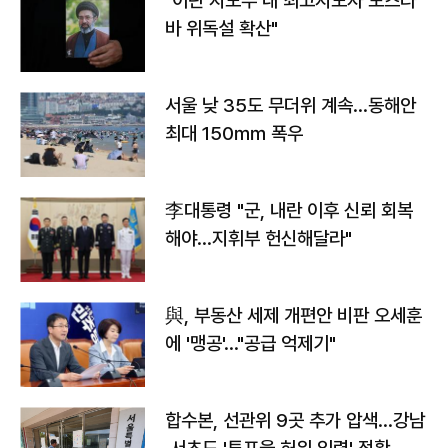
"이란 지도부 내 최고지도자 모즈타
바 위독설 확산"
서울 낮 35도 무더위 계속…동해안
최대 150㎜ 폭우
李대통령 "군, 내란 이후 신뢰 회복
해야…지휘부 헌신해달라"
與, 부동산 세제 개편안 비판 오세훈
에 '맹공'…"공급 억제기"
합수본, 선관위 9곳 추가 압색…강남