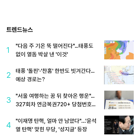
트렌드뉴스
"다음 주 기온 뚝 떨어진다"…태풍도
1
없이 열돔 박살 낸 '이것'
태풍 '돌핀'·'찬홈' 한반도 빗겨간다…
2
예상 경로는?
"서울 여행하는 꿈 뒤 찾아온 행운"…
3
327회차 연금복권720+ 당첨번호조
회 주목
"이재명 탄핵, 얼마 안 남았다"...'윤석
4
열 탄핵' 맞힌 무당, '성지글' 등장