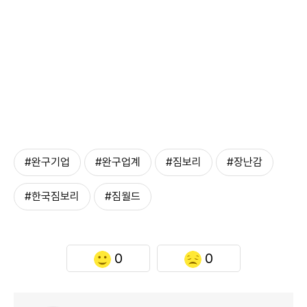
#완구기업
#완구업계
#짐보리
#장난감
#한국짐보리
#짐월드
0
0