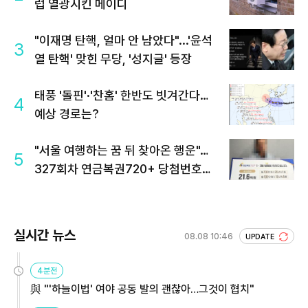
럽 열광시킨 메이디
"이재명 탄핵, 얼마 안 남았다"...'윤석
3
열 탄핵' 맞힌 무당, '성지글' 등장
태풍 '돌핀'·'찬홈' 한반도 빗겨간다…
4
예상 경로는?
"서울 여행하는 꿈 뒤 찾아온 행운"…
5
327회차 연금복권720+ 당첨번호조
회 주목
실시간 뉴스
08.08 10:46
UPDATE
4분전
與 "'하늘이법' 여야 공동 발의 괜찮아…그것이 협치"