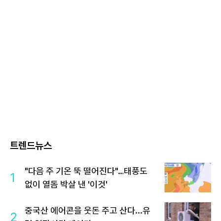
트렌드뉴스
"다음 주 기온 뚝 떨어진다"…태풍도
1
없이 열돔 박살 낸 '이것'
중국산 에어콘을 웃돈 주고 산다...유
2