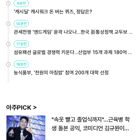
9분전
'캐시딜' 캐시워크 돈 버는 퀴즈, 정답은?
14분전
관세전쟁 '엔드게임' 윤곽 나오나…한국 新통상정책 교두보 활
용해야
17분전
섬유패션 글로벌 경쟁력 키운다…산업부 15개 과제 180억 지
원
18분전
농식품부, '천원의 아침밥' 참여 200개 대학 선정
아주PICK >
"속옷 빨고 졸업식까지"…근육병 학
생 돌본 공익, 코미디언 김규원이었
다