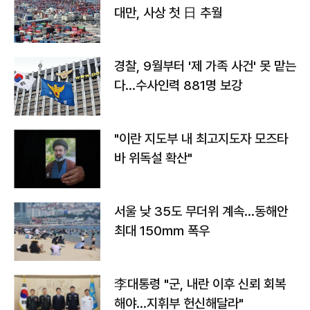
대만, 사상 첫 日 추월
경찰, 9월부터 '제 가족 사건' 못 맡는
다…수사인력 881명 보강
"이란 지도부 내 최고지도자 모즈타
바 위독설 확산"
서울 낮 35도 무더위 계속…동해안
최대 150㎜ 폭우
李대통령 "군, 내란 이후 신뢰 회복
해야…지휘부 헌신해달라"