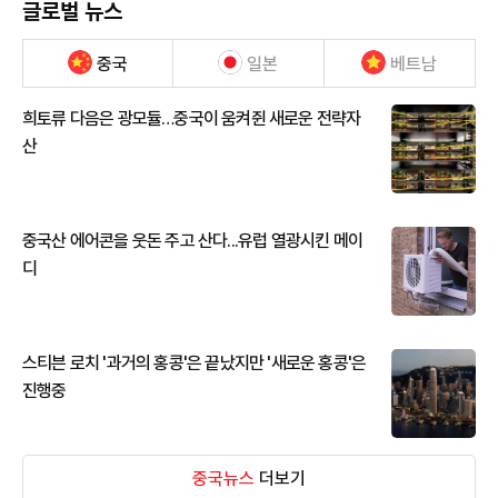
글로벌 뉴스
중국
일본
베트남
희토류 다음은 광모듈…중국이 움켜쥔 새로운 전략자
산
중국산 에어콘을 웃돈 주고 산다...유럽 열광시킨 메이
디
스티븐 로치 '과거의 홍콩'은 끝났지만 '새로운 홍콩'은
진행중
중국뉴스
더보기