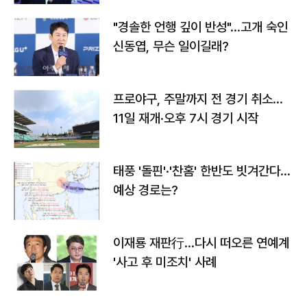
"경솔한 언행 깊이 반성"…고개 숙인
신동엽, 무슨 일이길래?
프로야구, 주말까지 전 경기 취소…
11일 재개·오후 7시 경기 시작
태풍 '돌핀'·'찬홈' 한반도 빗겨간다…
예상 경로는?
이재룡 재판行…다시 떠오른 연예계
'사고 후 미조치' 사례