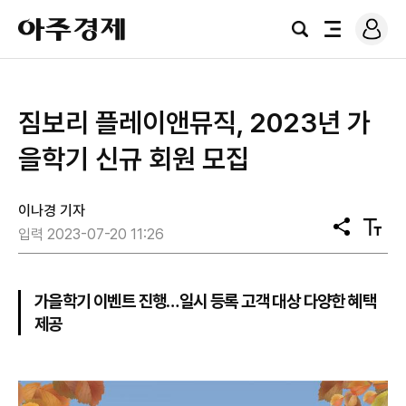
로
아
그
검
전
주
인
색
체
경
메
제
뉴
​짐보리 플레이앤뮤직, 2023년 가
을학기 신규 회원 모집
이나경 기자
공
텍
입력 2023-07-20 11:26
유
스
트
크
기
가을학기 이벤트 진행…일시 등록 고객 대상 다양한 혜택
제공