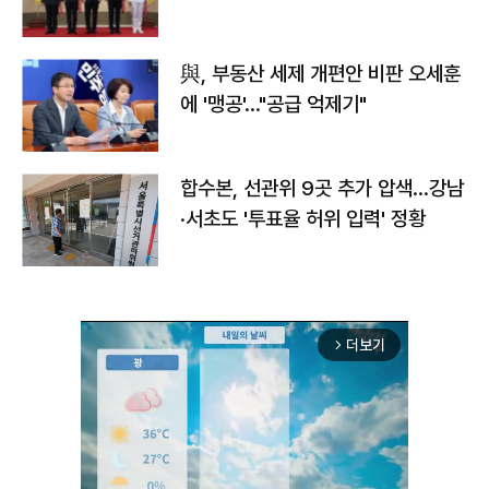
與, 부동산 세제 개편안 비판 오세훈
에 '맹공'…"공급 억제기"
합수본, 선관위 9곳 추가 압색…강남
·서초도 '투표율 허위 입력' 정황
더보기
arrow_forward_ios