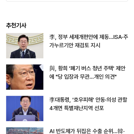
추천기사
李, 정부 세제개편안에 제동…ISA·주
가누르기안 재검토 지시
與, 황희 '폐기 버스 청년 주택' 제안
에 "당 입장과 무관…개인 의견"
李대통령, '호우피해' 안동·의성 관할
4개면 특별재난지역 선포
AI 반도체가 뒤집은 수출 순위…韓·