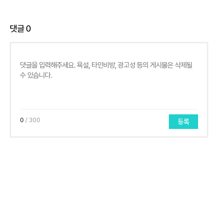
댓글
0
0
/ 300
등록