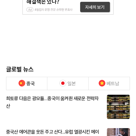
글로벌 뉴스
중국
일본
베트남
희토류 다음은 광모듈…중국이 움켜쥔 새로운 전략자
산
중국산 에어콘을 웃돈 주고 산다...유럽 열광시킨 메이