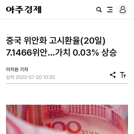
로
아
그
검
전
주
인
색
체
경
메
제
뉴
중국 위안화 고시환율(20일)
7.1466위안…가치 0.03% 상승
이지원 기자
공
텍
입력 2023-07-20 10:20
유
스
트
크
기