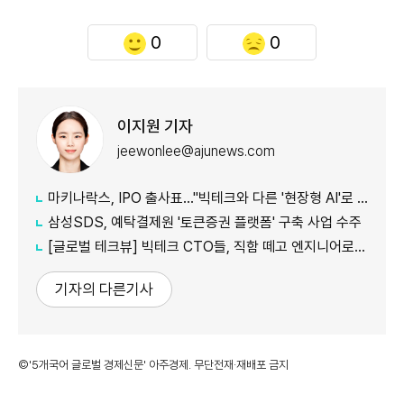
0
0
이지원 기자
jeewonlee@ajunews.com
마키나락스, IPO 출사표…"빅테크와 다른 '현장형 AI'로 승부"
삼성SDS, 예탁결제원 '토큰증권 플랫폼' 구축 사업 수주
[글로벌 테크뷰] 빅테크 CTO들, 직함 떼고 엔지니어로 유턴...'앤트로픽행 러시' 이유는
기자의 다른기사
©'5개국어 글로벌 경제신문' 아주경제. 무단전재·재배포 금지