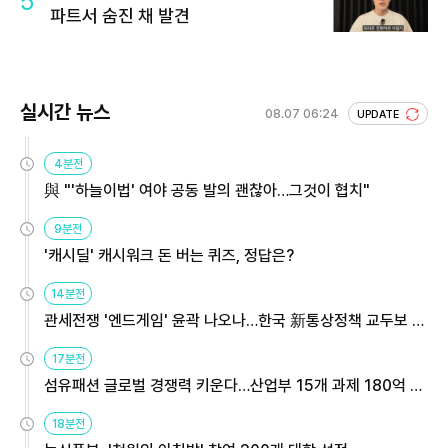
5
파트서 숨진 채 발견
실시간 뉴스
08.07 06:24
UPDATE
4분전
與 "'하늘이법' 여야 공동 발의 괜찮아…그것이 협치"
9분전
'캐시딜' 캐시워크 돈 버는 퀴즈, 정답은?
14분전
관세전쟁 '엔드게임' 윤곽 나오나…한국 新통상정책 교두보 활
용해야
17분전
섬유패션 글로벌 경쟁력 키운다…산업부 15개 과제 180억 지
원
18분전