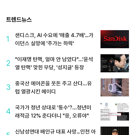
트렌드뉴스
샌디스크, AI 수요에 '매출 4.7배'…가
1
이던스 실망에 '주가는 하락'
"이재명 탄핵, 얼마 안 남았다"...'윤석
2
열 탄핵' 맞힌 무당, '성지글' 등장
중국산 에어콘을 웃돈 주고 산다...유
3
럽 열광시킨 메이디
국가가 청년 상대로 '통수'?...청년미
4
래적금 12% 준다더니 "응, 오류야"
신남성연대 배인규 대표 사망…인천 아