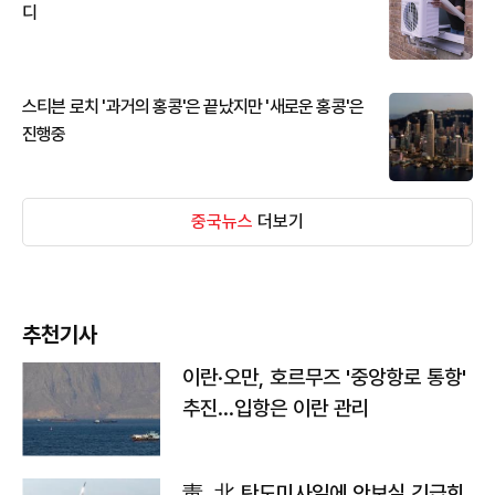
디
스티븐 로치 '과거의 홍콩'은 끝났지만 '새로운 홍콩'은
진행중
중국뉴스
더보기
추천기사
이란·오만, 호르무즈 '중앙항로 통항'
추진…입항은 이란 관리
靑, 北 탄도미사일에 안보실 긴급회