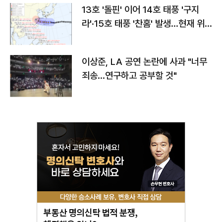
13호 '돌핀' 이어 14호 태풍 '구지
라'·15호 태풍 '찬홈' 발생…현재 위
치와 이동경로는?
이상준, LA 공연 논란에 사과 "너무
죄송…연구하고 공부할 것"