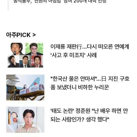
농식품부, '천원의 아침밥' 참여 200개 대학 선정
아주PICK >
이재룡 재판行…다시 떠오른 연예계
'사고 후 미조치' 사례
"한국산 물은 안마셔"…日 지진 구호
품 보냈더니 비하한 누리꾼
'태도 논란' 정준원 "난 배우 하면 안
되는 사람인가? 생각 했다"