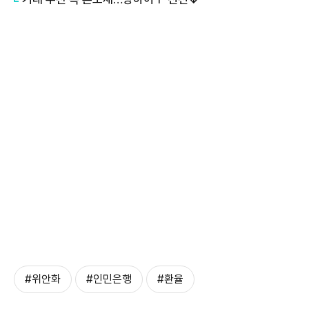
#위안화
#인민은행
#환율