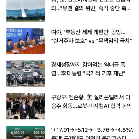
의…"유엔 결의 위반, 즉각 중단 촉
구"
여야, '부동산 세제 개편안' 공방…
"실거주자 보호" vs "무책임의 극치"
경제성장까지 갉아먹는 역대급 폭
염…李대통령 "국가적 기후 재난"
구광모-젠슨황, 美 실리콘밸리서 다
음주 회동…로봇·피지컬AI 협력 논의
'+17.91→-5.12→+3.76→-4.8%'…'
종레' 규제에도 여전히 롤러코스터