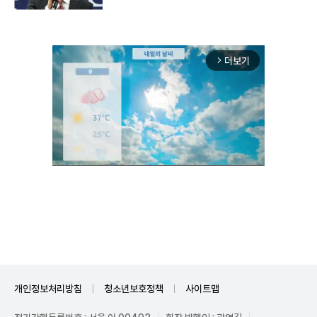
더보기
arrow_forward_ios
Unmute
개인정보처리방침
청소년보호정책
사이트맵