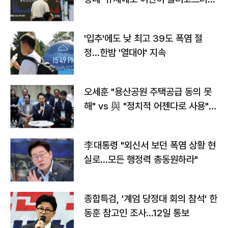
타는 코스피
'입추'에도 낮 최고 39도 폭염 절
정…한밤 '열대야' 지속
오세훈 "용산공원 주택공급 동의 못
해" vs 與 "정치적 어젠다로 사용"
맞불
李대통령 "외신서 보던 폭염 상황 현
실로…모든 행정력 총동원하라"
종합특검, '계엄 당정대 회의 참석' 한
동훈 참고인 조사...12일 통보