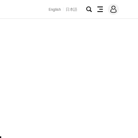
로
English
日本語
그
검
전
인
색
체
메
뉴