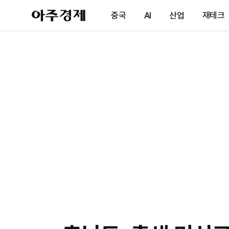
아
중국
AI
산업
재테크
주
경
제