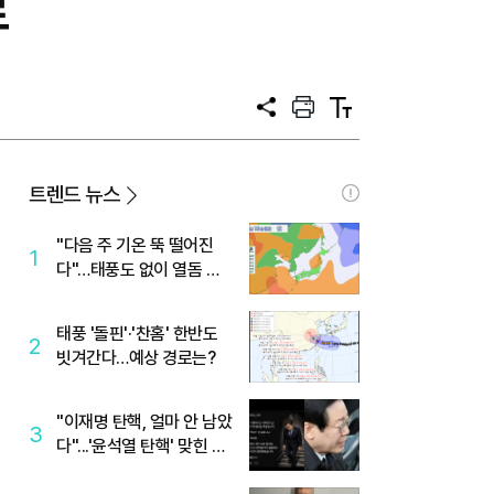
료
공
프
텍
유
린
스
트
트
크
기
트렌드 뉴스
"다음 주 기온 뚝 떨어진
1
다"…태풍도 없이 열돔 박
살 낸 '이것'
태풍 '돌핀'·'찬홈' 한반도
2
빗겨간다…예상 경로는?
"이재명 탄핵, 얼마 안 남았
3
다"...'윤석열 탄핵' 맞힌 무
당, '성지글' 등장