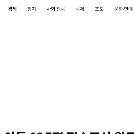
경제
정치
사회·전국
국제
포토
문화·연예