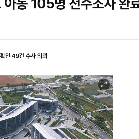
 아동 105명 전수조사 완
확인·49건 수사 의뢰
이
미
지
확
대