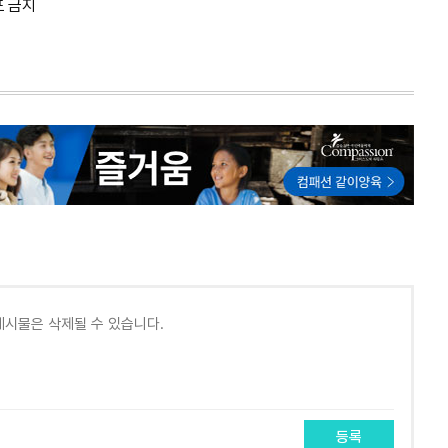
포 금지
등록