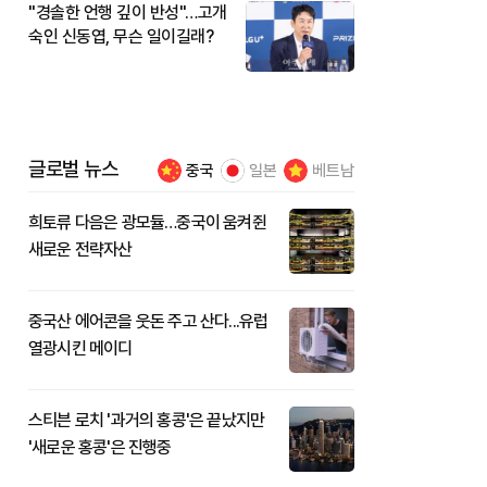
"경솔한 언행 깊이 반성"…고개
숙인 신동엽, 무슨 일이길래?
글로벌 뉴스
중국
일본
베트남
희토류 다음은 광모듈…중국이 움켜쥔
새로운 전략자산
중국산 에어콘을 웃돈 주고 산다...유럽
열광시킨 메이디
스티븐 로치 '과거의 홍콩'은 끝났지만
'새로운 홍콩'은 진행중