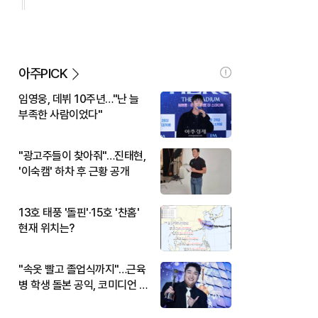
아주PICK
임영웅, 데뷔 10주년…"난 늘
부족한 사람이었다"
"광고주들이 찾아줘"…진태현,
'이숙캠' 하차 후 근황 공개
13호 태풍 '돌핀'·15호 '찬홈'
현재 위치는?
"속옷 빨고 졸업식까지"…근육
병 학생 돌본 공익, 코미디언 김
규원이었다