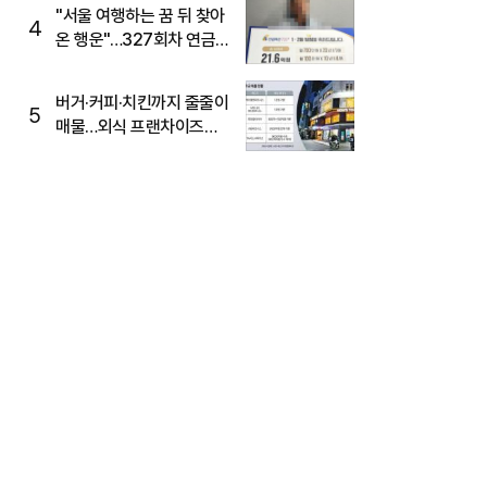
"서울 여행하는 꿈 뒤 찾아
4
온 행운"…327회차 연금
복권720+ 당첨번호조회
주목
버거·커피·치킨까지 줄줄이
5
매물…외식 프랜차이즈
M&A '활기'