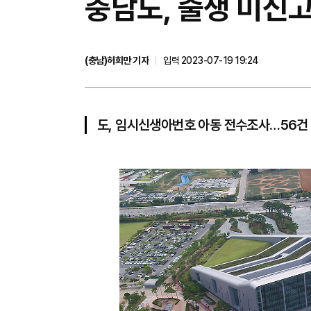
충남도, 출생 미신고
(충남)허희만 기자
입력 2023-07-19 19:24
도, 임시신생아번호 아동 전수조사…56건 