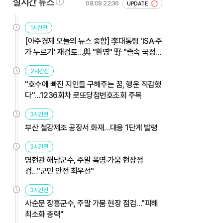
실시간 뉴스
08.08 22:36
UPDATE
1시간전
[아주경제 오늘의 뉴스 종합] 李대통령 'ISA·주
가 누르기' 재검토…與 "환영" 野 "졸속 국정"
外
2시간전
"호수에 빠진 지인들 구해주는 꿈, 행운 직감했
다"…1236회차 로또당첨번호조회 주목
3시간전
부산 철강제조 공장서 화재…대응 1단계 발령
3시간전
명현관 해남군수, 주말 폭염·가뭄 현장점
검…"군민 안전 최우선"
3시간전
사순문 장흥군수, 주말 가뭄 현장 점검…"피해
최소화 총력"