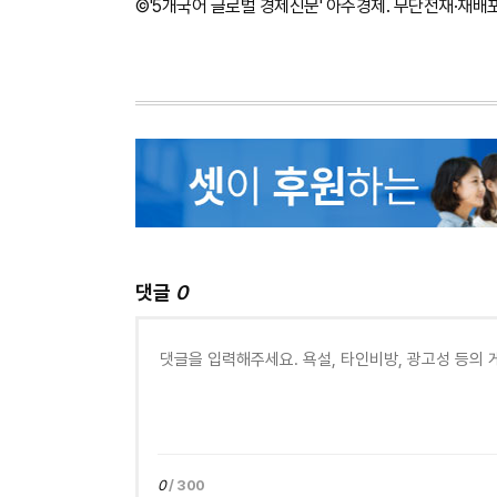
©'5개국어 글로벌 경제신문' 아주경제. 무단전재·재배
댓글
0
0
/ 300