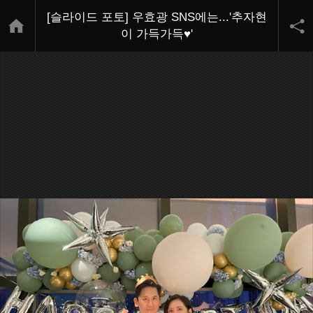
[슬라이드 포토] 우효광 SNS에는...'추자현
이 가득가득♥'