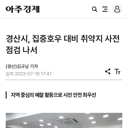
로
아
그
검
전
주
인
색
체
경
메
제
뉴
경산시, 집중호우 대비 취약지 사전
점검 나서
(경산)김규남 기자
공
텍
입력 2023-07-16 17:47
유
스
트
크
기
지역 중심의 예찰 활동으로 시민 안전 최우선