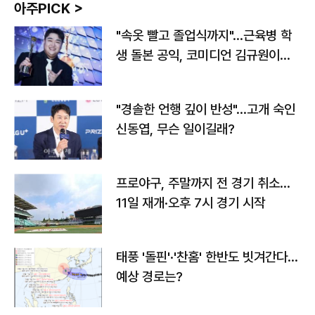
아주PICK >
"속옷 빨고 졸업식까지"…근육병 학
생 돌본 공익, 코미디언 김규원이었
다
"경솔한 언행 깊이 반성"…고개 숙인
신동엽, 무슨 일이길래?
프로야구, 주말까지 전 경기 취소…
11일 재개·오후 7시 경기 시작
태풍 '돌핀'·'찬홈' 한반도 빗겨간다…
예상 경로는?