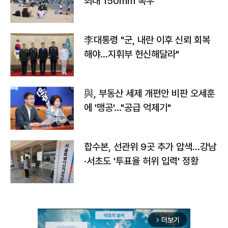
최대 150㎜ 폭우
李대통령 "군, 내란 이후 신뢰 회복
해야…지휘부 헌신해달라"
與, 부동산 세제 개편안 비판 오세훈
에 '맹공'…"공급 억제기"
합수본, 선관위 9곳 추가 압색…강남
·서초도 '투표율 허위 입력' 정황
더보기
arrow_forward_ios