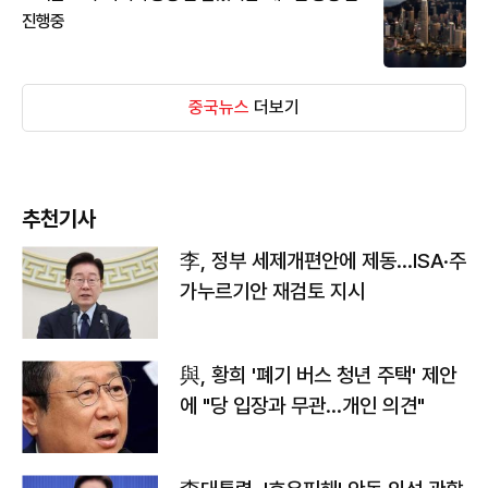
진행중
중국뉴스
더보기
추천기사
李, 정부 세제개편안에 제동…ISA·주
가누르기안 재검토 지시
與, 황희 '폐기 버스 청년 주택' 제안
에 "당 입장과 무관…개인 의견"