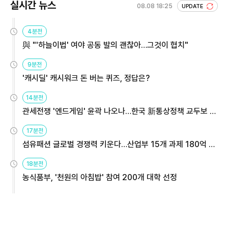
실시간 뉴스
08.08 18:25
UPDATE
4분전
與 "'하늘이법' 여야 공동 발의 괜찮아…그것이 협치"
9분전
'캐시딜' 캐시워크 돈 버는 퀴즈, 정답은?
14분전
관세전쟁 '엔드게임' 윤곽 나오나…한국 新통상정책 교두보 활
용해야
17분전
섬유패션 글로벌 경쟁력 키운다…산업부 15개 과제 180억 지
원
18분전
농식품부, '천원의 아침밥' 참여 200개 대학 선정