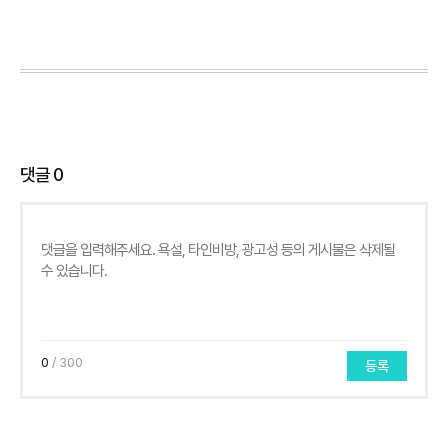
댓글
0
0
/ 300
등록