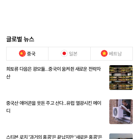
글로벌 뉴스
중국
일본
베트남
희토류 다음은 광모듈…중국이 움켜쥔 새로운 전략자
산
중국산 에어콘을 웃돈 주고 산다...유럽 열광시킨 메이
디
스티븐 로치 '과거의 홍콩'은 끝났지만 '새로운 홍콩'은