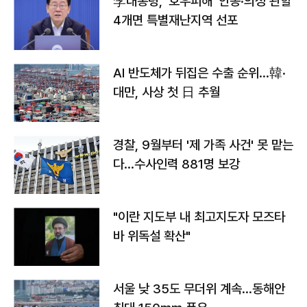
李대통령, '호우피해' 안동·의성 관할
4개면 특별재난지역 선포
AI 반도체가 뒤집은 수출 순위…韓·
대만, 사상 첫 日 추월
경찰, 9월부터 '제 가족 사건' 못 맡는
다…수사인력 881명 보강
"이란 지도부 내 최고지도자 모즈타
바 위독설 확산"
서울 낮 35도 무더위 계속…동해안