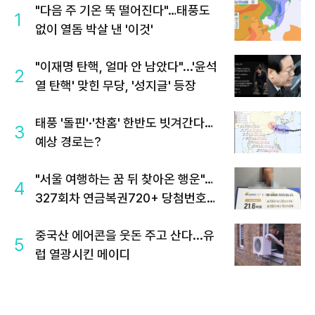
"다음 주 기온 뚝 떨어진다"…태풍도
1
없이 열돔 박살 낸 '이것'
"이재명 탄핵, 얼마 안 남았다"...'윤석
2
열 탄핵' 맞힌 무당, '성지글' 등장
태풍 '돌핀'·'찬홈' 한반도 빗겨간다…
3
예상 경로는?
"서울 여행하는 꿈 뒤 찾아온 행운"…
4
327회차 연금복권720+ 당첨번호조
회 주목
중국산 에어콘을 웃돈 주고 산다...유
5
럽 열광시킨 메이디