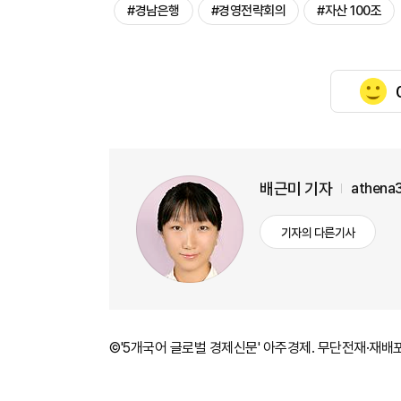
#경남은행
#경영전략회의
#자산 100조
배근미 기자
athena
기자의 다른기사
©'5개국어 글로벌 경제신문' 아주경제. 무단전재·재배