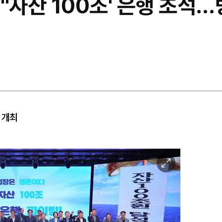
'자산 100조' 은행 초석…
 개최
이
미
지
확
대