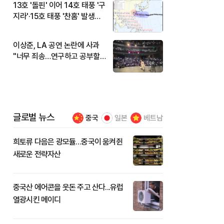
13호 '돌핀' 이어 14호 태풍 '구
지라'·15호 태풍 '찬홈' 발생…
현재 위치와 이동경로는?
이상준, LA 공연 논란에 사과
"너무 죄송…연구하고 공부할
것"
글로벌 뉴스
중국
일본
베트남
희토류 다음은 광모듈…중국이 움켜쥔
새로운 전략자산
중국산 에어콘을 웃돈 주고 산다...유럽
열광시킨 메이디