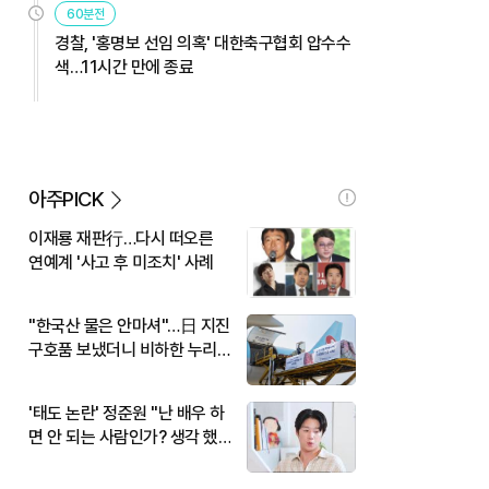
60분전
경찰, '홍명보 선임 의혹' 대한축구협회 압수수
색…11시간 만에 종료
아주PICK
이재룡 재판行…다시 떠오른
연예계 '사고 후 미조치' 사례
"한국산 물은 안마셔"…日 지진
구호품 보냈더니 비하한 누리
꾼
'태도 논란' 정준원 "난 배우 하
면 안 되는 사람인가? 생각 했
다"