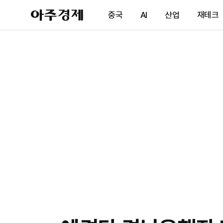
아
중국
AI
산업
재테크
주
경
제