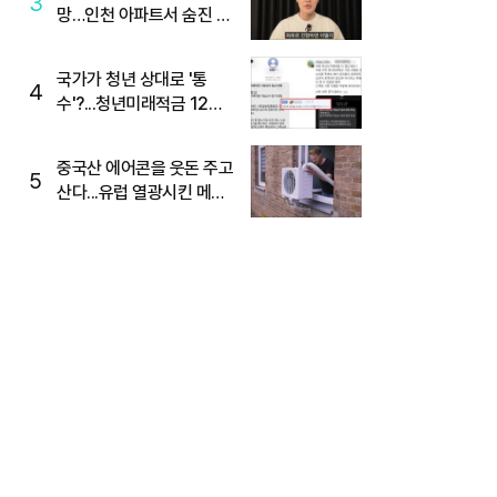
3
망…인천 아파트서 숨진 채
발견
국가가 청년 상대로 '통
4
수'?...청년미래적금 12%
준다더니 "응, 오류야"
중국산 에어콘을 웃돈 주고
5
산다...유럽 열광시킨 메이
디