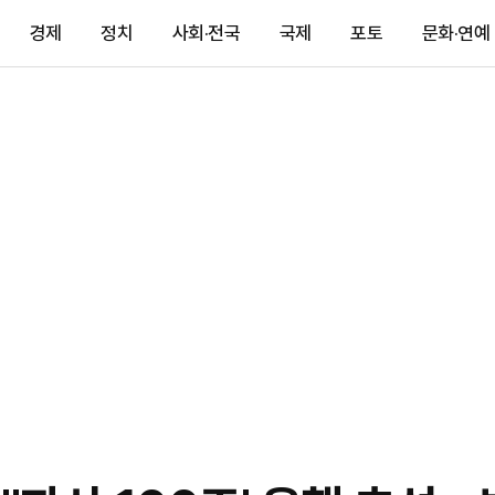
경제
정치
사회·전국
국제
포토
문화·연예