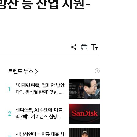
방산 등 산업 지원-
공
프
텍
유
린
스
트
트
크
기
트렌드 뉴스
"이재명 탄핵, 얼마 안 남았
1
다"...'윤석열 탄핵' 맞힌 무
당, '성지글' 등장
샌디스크, AI 수요에 '매출
2
4.7배'…가이던스 실망에
'주가는 하락'
신남성연대 배인규 대표 사