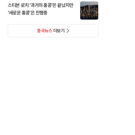
스티븐 로치 '과거의 홍콩'은 끝났지만
'새로운 홍콩'은 진행중
중국뉴스
더보기