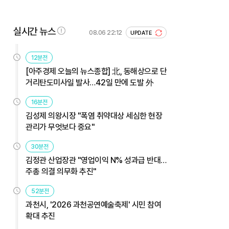
실시간 뉴스
08.06 22:12
UPDATE
12분전
[아주경제 오늘의 뉴스종합] 北, 동해상으로 단
거리탄도미사일 발사…42일 만에 도발 外
16분전
김성제 의왕시장 "폭염 취약대상 세심한 현장
관리가 무엇보다 중요"
30분전
김정관 산업장관 "영업이익 N% 성과급 반대…
주총 의결 의무화 추진"
52분전
과천시, '2026 과천공연예술축제' 시민 참여
확대 추진