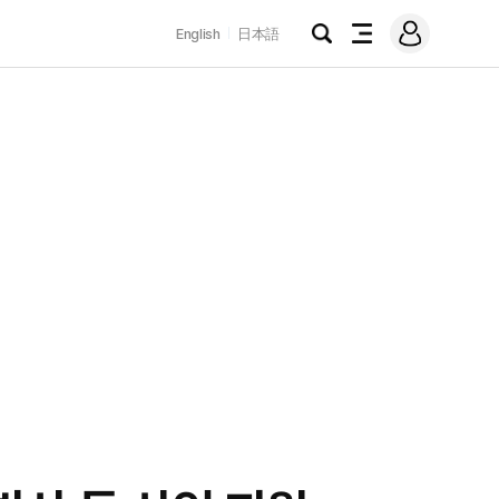
로
English
日本語
그
검
전
인
색
체
메
뉴