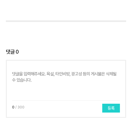
댓글
0
0
/ 300
등록