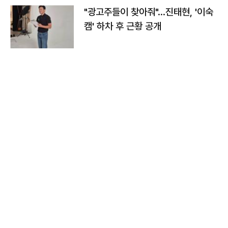
"광고주들이 찾아줘"…진태현, '이숙
캠' 하차 후 근황 공개