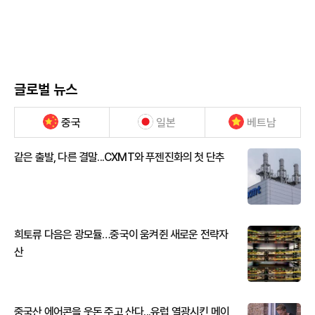
글로벌 뉴스
중국
일본
베트남
같은 출발, 다른 결말...CXMT와 푸젠진화의 첫 단추
희토류 다음은 광모듈…중국이 움켜쥔 새로운 전략자
산
중국산 에어콘을 웃돈 주고 산다...유럽 열광시킨 메이