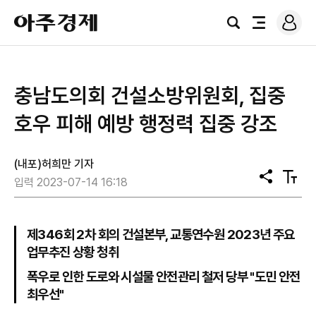
로
아
그
검
전
주
인
색
체
경
메
제
뉴
충남도의회 건설소방위원회, 집중
호우 피해 예방 행정력 집중 강조
(내포)허희만 기자
공
텍
입력 2023-07-14 16:18
유
스
트
크
기
제346회 2차 회의 건설본부, 교통연수원 2023년 주요
업무추진 상황 청취
폭우로 인한 도로와 시설물 안전관리 철저 당부 "도민 안전
최우선"