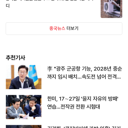
디
중국뉴스
더보기
추천기사
李 "광주 군공항 기능, 2028년 중순
까지 임시 배치…속도전 넘어 전격
전"
한미, 17∼27일 '을지 자유의 방패'
연습…전작권 전환 시험대