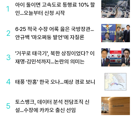
아이 둘이면 고속도로 통행료 10% 할
1
인…오늘부터 신청 시작
6·25 적국 수장 어록 읊은 국방장관…
2
안규백 '마오쩌둥 발언'에 자질론
'거꾸로 태극기', 북한 상징이었다? 이
3
재명·김민석까지…논란의 의미는
4
태풍 '찬홈' 한국 오나…예상 경로 보니
토스뱅크, 데이터 분석 전담조직 신
5
설…수장에 카카오 출신 선임