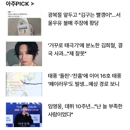
아주PICK >
광복절 앞두고 "김구는 빨갱이"…서
울우유 불매 주장에 황당
'거꾸로 태극기'에 분노한 김희철, 결
국 사과…"제 잘못"
태풍 '돌핀'·'찬홈'에 이어 16호 태풍
'페이러우'도 발생…예상 경로 보니
임영웅, 데뷔 10주년…"난 늘 부족한
사람이었다"