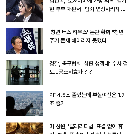
김건희, '로저비비에 가방 의혹' 김기
현 부부 재판서 "범죄 연상시키지 말
라"
'청년 버스 하우스' 논란 황희 "청년
주거 문제 헤아리지 못했다"
경찰, 축구협회 '심판 성접대' 수사 검
토…공소시효가 관건
PF 4.5조 줄었는데 부실여신은 1.7
조 증가
미 상원, '클래리티법' 표결 없이 휴