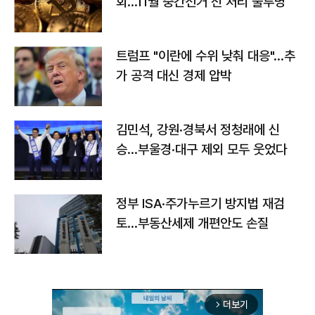
회…11월 중간선거 전 처리 불투명
트럼프 "이란에 수위 낮춰 대응"…추
가 공격 대신 경제 압박
김민석, 강원·경북서 정청래에 신
승…부울경·대구 제외 모두 웃었다
정부 ISA·주가누르기 방지법 재검
토…부동산세제 개편안도 손질
더보기
arrow_forward_ios