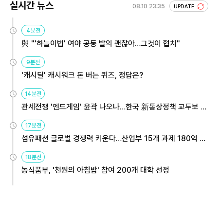
실시간 뉴스
08.10 23:35
UPDATE
4분전
與 "'하늘이법' 여야 공동 발의 괜찮아…그것이 협치"
9분전
'캐시딜' 캐시워크 돈 버는 퀴즈, 정답은?
14분전
관세전쟁 '엔드게임' 윤곽 나오나…한국 新통상정책 교두보 활
용해야
17분전
섬유패션 글로벌 경쟁력 키운다…산업부 15개 과제 180억 지
원
18분전
농식품부, '천원의 아침밥' 참여 200개 대학 선정